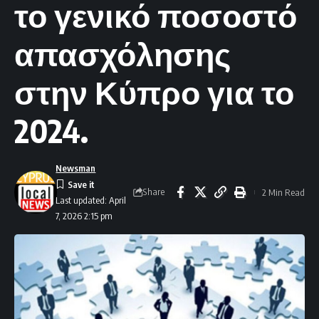
το γενικό ποσοστό
απασχόλησης
στην Κύπρο για το
2024.
Newsman
Share
2 Min Read
Last updated: April
7, 2026 2:15 pm