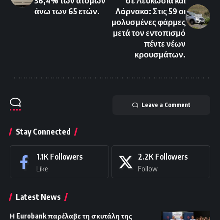
36,4% των ατόμων
σε Λευκωσία και
άνω των 65 ετών.
Λάρνακα: Στις 59 οι
μολυσμένες φάρμες
μετά τον εντοπισμό
πέντε νέων
κρουσμάτων.
Leave a Comment
Stay Connected
1.1K
Followers
2.2K
Followers
Like
Follow
Latest News
Η Eurobank παρέλαβε τη σκυτάλη της