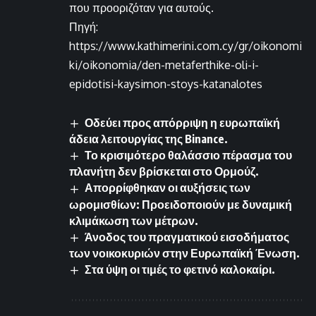
που προοριζόταν για αυτούς.
Πηγή:
https://www.kathimerini.com.cy/gr/oikonomi
ki/oikonomia/den-metaferthike-oli-i-
epidotisi-kaysimon-stoys-katanalotes
Οδεύει προς απόρριψη η ευρωπαϊκή
άδεια λειτουργίας της Binance.
Το κρισιμότερο θαλάσσιο πέρασμα του
πλανήτη δεν βρίσκεται στο Ορμούζ.
Απορρίφθηκαν οι αυξήσεις των
ωρομισθίων: Προειδοποιούν με δυναμική
κλιμάκωση των μέτρων.
Άνοδος του πραγματικού εισοδήματος
των νοικοκυριών στην Ευρωπαϊκή Ένωση.
Στα ύψη οι τιμές το φετινό καλοκαίρι.