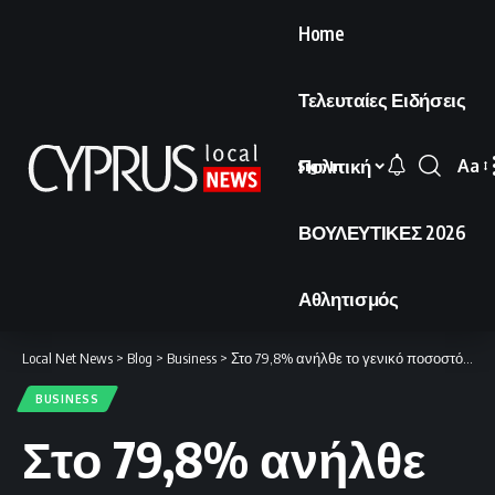
Home
Τελευταίες Ειδήσεις
Πολιτική
Aa
Sign In
Font
Resi
ΒΟΥΛΕΥΤΙΚΕΣ 2026
Αθλητισμός
Local Net News
>
Blog
>
Business
>
Στο 79,8% ανήλθε το γενικό ποσοστό απασχόλησης στην Κύπρο για το 2024.
BUSINESS
Στο 79,8% ανήλθε