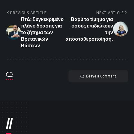
PREVIOUS ARTICLE
NEXT ARTICLE
ΠτΔ: Συγκεκριμένο
Βαρύ το τίμημα για
πλάνο δράσης για
όσους επιδιώκουν
το ζήτημα των
την
Βρετανικών
αποσταθεροποίηση.
Βάσεων
Leave a Comment
//