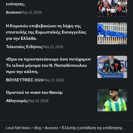
ενότητας.
Business
May 23, 2026
Η Κομισιόν επιβεβαιώνει τη λήψη της
επιστολής της Ευρωπαϊκής Εισαγγελίας
για την Ελλάδα.
Τελευταίες Ειδήσεις
May 23, 2026
«Ώρα να προστατεύσουμε όσα πετύχαμε»:
Το τελικό μήνυμα του Ν. Παπαδόπουλου
πριν την κάλπη.
ΒΟΥΛΕΥΤΙΚΕΣ 2026
May 23, 2026
Οριστικό το «ναι» του Ναούμ
Αθλητισμός
May 23, 2026
Local Net News
>
Blog
>
Business
>
Ελλιπής η απόδοση της επιδότησης καυσίμων στους καταναλωτές