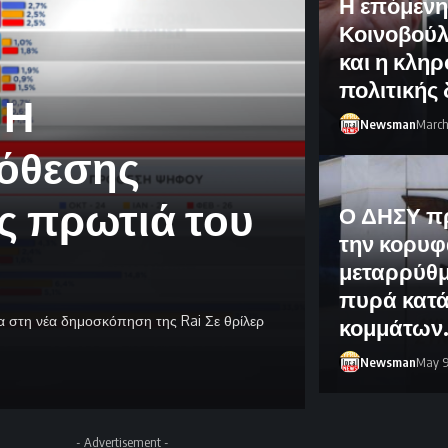
Η επόμενη
Κοινοβούλ
και η κληρ
πολιτικής
 Η
Newsman
March
ρόθεσης
ς πρωτιά του
Ο ΔΗΣΥ πρ
την κορυφ
μεταρρύθμ
πυρά κατ
α στη νέα δημοσκόπηση της Rai Σε θρίλερ
κομμάτων
Newsman
May 9
Newsman
February
- Advertisement -