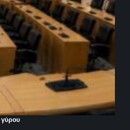
υ γύρου