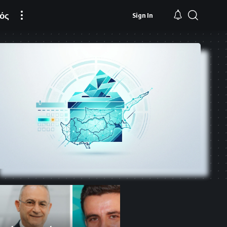
ός
Sign In