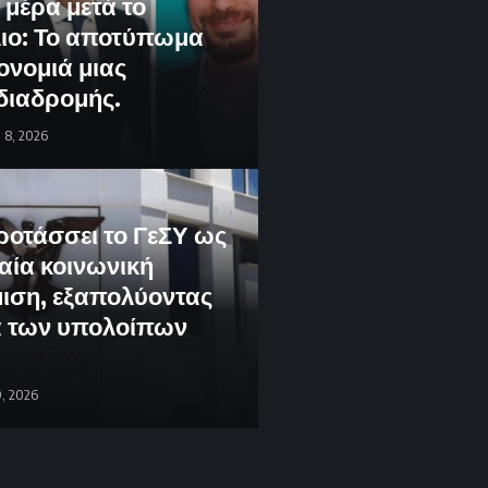
 μέρα μετά το
ιο: Το αποτύπωμα
ονομιά μιας
 διαδρομής.
 8, 2026
οτάσσει το ΓεΣΥ ως
αία κοινωνική
ιση, εξαπολύοντας
ά των υπολοίπων
.
, 2026
 22, 2026