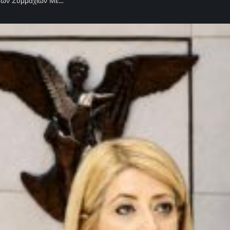
ά των Συμμαχιών Με…