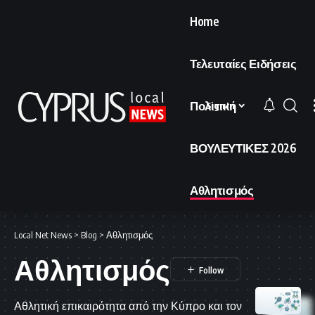
Home
Τελευταίες Ειδήσεις
Πολιτική
Sign In
ΒΟΥΛΕΥΤΙΚΕΣ 2026
Αθλητισμός
Local Net News
>
Blog
>
Αθλητισμός
Αθλητισμός
Αθλητική επικαιρότητα από την Κύπρο και τον