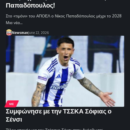
Παπαδόπουλος!
Στο «τιμόνι» του ΑΠΟΕΛ ο Νίκος Παπαδόπουλος μέχρι το 2028
Μια νέα…
Newsman
June 22, 2026
ΜΕ
Συμφώνησε με την ΤΣΣΚΑ Σόφιας ο
Σένσι
Τέλος εποχής για τον Στέφανο Σένσι στην Ανόρθωση: