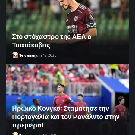
Στο στόχαστρο της ΑΕΛ ο
Τσατάκοβιτς
Newsman
June 12, 2026
Ηρωικό Κονγκό: Σταμάτησε την
Πορτογαλία και τον Ρονάλντο στην
πρεμιέρα!