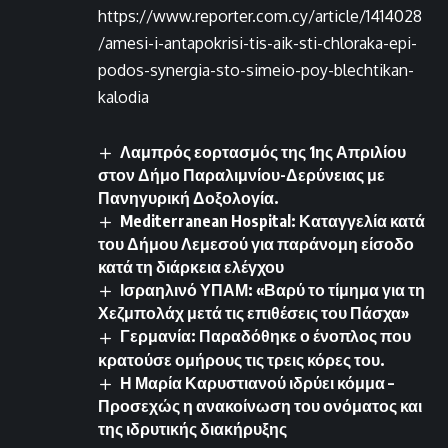
https://www.reporter.com.cy/article/1414028
/amesi-i-antapokrisi-tis-aik-sti-chloraka-epi-
podos-synergia-sto-simeio-poy-blechtikan-
kalodia
Λαμπρός εορτασμός της 1ης Απριλίου
στον Δήμο Παραλιμνίου-Δερύνειας με
Πανηγυρική Δοξολογία.
Mediterranean Hospital: Καταγγελία κατά
του Δήμου Λεμεσού για παράνομη είσοδο
κατά τη διάρκεια ελέγχου
Ισραηλινό ΥΠΑΜ: «Βαρύ το τίμημα για τη
Χεζμπολάχ μετά τις επιθέσεις του Πάσχα»
Γερμανία: Παραδόθηκε ο ένοπλος που
κρατούσε ομήρους τις τρεις κόρες του.
Η Μαρία Καρυστιανού ιδρύει κόμμα –
Προσεχώς η ανακοίνωση του ονόματος και
της ιδρυτικής διακήρυξης