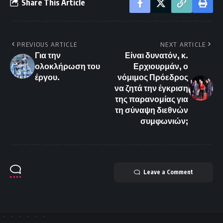
Share This Article
PREVIOUS ARTICLE
NEXT ARTICLE
Για την
Είναι δυνατόν, κ.
ολοκλήρωση του
Ερχιουρμάν, ο
έργου.
νόμιμος Πρόεδρος
να ζητά την έγκριση
της παρανομίας για
τη σύναψη διεθνών
συμφωνιών;
Leave a Comment