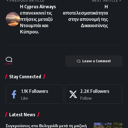
PREVIOUS ARTICLE
NEXT ARTICLE
Η Cyprus Airways
Η
επανεκκινεί τις
αποτελεσματικότητα
πτήσεις μεταξύ
στην απονομή της
Ντουμπάι και
Δικαιοσύνης
Κύπρου.
Leave a Comment
Stay Connected
1.1K
Followers
2.2K
Followers
Like
Follow
Latest News
Συγκρούσεις στο Βελιγράδι μετά τη μαζική