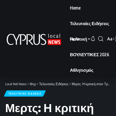
Home
Τελευταίες Ειδήσεις
Πολιτική
Aa
Sign In
Font
Resi
ΒΟΥΛΕΥΤΙΚΕΣ 2026
Αθλητισμός
Local Net News
>
Blog
>
Τελευταίες Ειδήσεις
>
Μερτς: Η κριτική στον Τραμπ δεν σχετίζεται με την απόσυρση των στρατευμάτων.
ΤΕΛΕΥΤΑΊΕΣ ΕΙΔΉΣΕΙΣ
Μερτς: Η κριτική