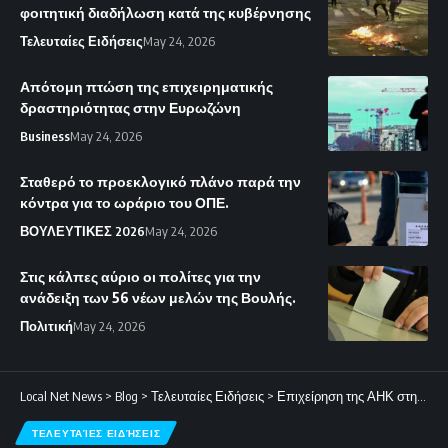
φοιτητική διαδήλωση κατά της κυβέρνησης
Τελευταίες Ειδήσεις
May 24, 2026
Απότομη πτώση της επιχειρηματικής
δραστηριότητας στην Ευρωζώνη
Business
May 24, 2026
Σταθερό το προεκλογικό πλάνο παρά την
κόντρα για το ωράριο του ΟΠΕ.
ΒΟΥΛΕΥΤΙΚΕΣ 2026
May 24, 2026
Στις κάλπες αύριο οι πολίτες για την
ανάδειξη των 56 νέων μελών της Βουλής.
Πολιτική
May 24, 2026
Local Net News
>
Blog
>
Τελευταίες Ειδήσεις
>
Επιχείρηση της ΑΗΚ στη Χλώρακα για μπλεγμένα καλώδια – Επί τόπου τα συνεργεία για αποκατάσταση.
ΤΕΛΕΥΤΑΊΕΣ ΕΙΔΉΣΕΙΣ