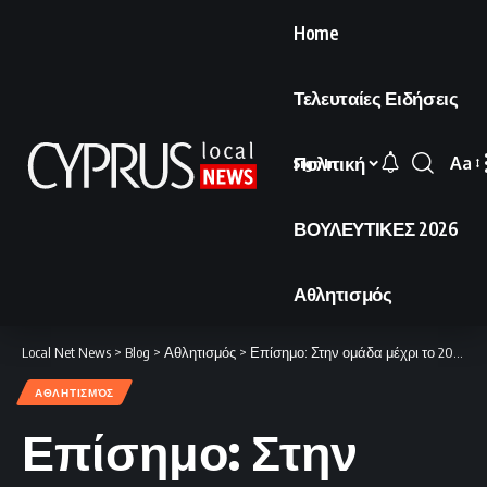
Home
Τελευταίες Ειδήσεις
Πολιτική
Aa
Sign In
Font
Resi
ΒΟΥΛΕΥΤΙΚΕΣ 2026
Αθλητισμός
Local Net News
>
Blog
>
Αθλητισμός
>
Επίσημο: Στην ομάδα μέχρι το 2029 ο Μάριτς
ΑΘΛΗΤΙΣΜΌΣ
Επίσημο: Στην