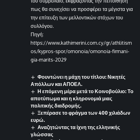
του συμβόλαιο, εκφράζοντας την πεποίθηση
πως θα συνεχίσει να προσφέρει τα μέγιστα για
την επίτευξη των μελλοντικών στόχων του
συλλόγου.
Πηγή:
https://www.kathimerini.com.cy/gr/athlitism
os/kypros-spor/omonoia/omonoia-firmani-
gia-marits-2029
Φουντώνει η μάχη του τίτλου: Νικητές
Απόλλων και ΑΠΟΕΛ.
Η επόμενη μέρα μετά το Κοινοβούλιο: Το
αποτύπωμα και η κληρονομιά μιας
πολιτικής διαδρομής.
Ξεπέρασε το φράγμα των 400 χιλιάδων
ευρώ.
Αναζητώντας τα ίχνη της ελληνικής
γλώσσας