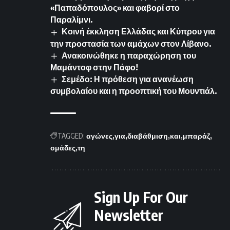
«Παπαδόπουλος» και φαβορί στο
Παραλίμνι.
Κοινή έκκληση Ελλάδας και Κύπρου για
την προστασία των αμάχων στον Λίβανο.
Ανακοινώθηκε η παραχώρηση του
Μαμάντοφ στην Πάφο!
Σεμέδο: Η πρόθεση για ανανέωση
συμβολαίου και η προοπτική του Μουντιάλ.
TAGGED:
αγώνες
για
διαβάθμιση
και
μπαράζ
ομάδες
τη
Sign Up For Our
Newsletter