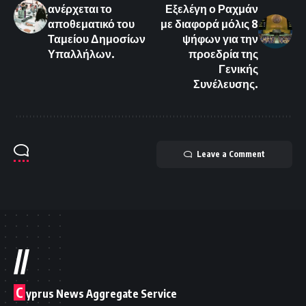
ανέρχεται το
Εξελέγη ο Ραχμάν
αποθεματικό του
με διαφορά μόλις 8
Ταμείου Δημοσίων
ψήφων για την
Υπαλλήλων.
προεδρία της
Γενικής
Συνέλευσης.
Leave a Comment
//
C
yprus News Aggregate Service