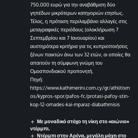
750.000 ευρώ για την αναβάθμιση δύο
γηπέδων μικρότερων κατηγοριών ετησίως.
Τέλος, η πρόταση περιλαμβάνει αλλαγές στις
μεταγραφικές περιόδους (ολοκλήρωση 7
Σεπτεμβρίου και 7 Ιανουαρίου) και
αυστηρότερα κριτήρια για τις κυπριοποιήσεις
ξένων παικτών άνω των 32 ετών, οι οποίες θα
απαιτούν τη σύμφωνη γνώμη του
Ομοσπονδιακού προπονητή.
Πηγή:
https://www.kathimerini.com.cy/gr/athlitism
os/kypros-spor/pafos-fc/protasi-pafoy-stin-
kop-12-omades-kai-mparaz-diabathmisis
Με μοναδικό στόχο τη νίκη στο «αιώνιο»
ντέρμπι.
Ντέρμπι στην Αρένα, μεγάλη μάχη στο