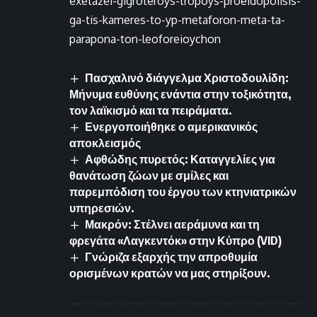
exetazei-gigroteroys-tropoys-proeidopoiisis-
ga-tis-kameres-to-yp-metaforon-meta-ta-
parapona-ton-leoforeioychon
Πασχαλινό διάγγελμα Χριστοδουλίδη:
Μήνυμα ευθύνης ενάντια στην τοξικότητα,
τον λαϊκισμό και τα πειράματα.
Ενεργοποιήθηκε ο αμερικανικός
αποκλεισμός
Αφθώδης πυρετός: Καταγγελίες για
θανάτωση ζώων με σμίλες και
παρεμπόδιση του έργου των κτηνιατρικών
υπηρεσιών.
Μακρόν: Στέλνει αεράμυνα και τη
φρεγάτα «Λαγκεντόκ» στην Κύπρο (VID)
Γνώριζα εξαρχής την απροθυμία
ορισμένων κρατών να μας στηρίξουν.