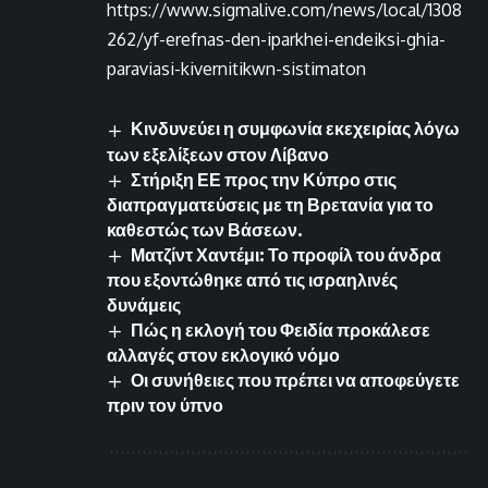
https://www.sigmalive.com/news/local/1308
262/yf-erefnas-den-iparkhei-endeiksi-ghia-
paraviasi-kivernitikwn-sistimaton
Κινδυνεύει η συμφωνία εκεχειρίας λόγω
των εξελίξεων στον Λίβανο
Στήριξη ΕΕ προς την Κύπρο στις
διαπραγματεύσεις με τη Βρετανία για το
καθεστώς των Βάσεων.
Ματζίντ Χαντέμι: Το προφίλ του άνδρα
που εξοντώθηκε από τις ισραηλινές
δυνάμεις
Πώς η εκλογή του Φειδία προκάλεσε
αλλαγές στον εκλογικό νόμο
Οι συνήθειες που πρέπει να αποφεύγετε
πριν τον ύπνο