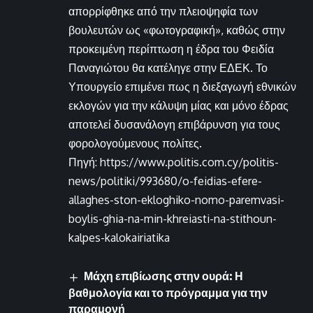
απορρίφθηκε από την πλειοψηφία των
βουλευτών ως «φωτογραφική», καθώς στην
προκειμένη περίπτωση η έδρα του Φειδία
Παναγιώτου θα κατέληγε στην ΕΔΕΚ. Το
Υπουργείο επιμένει πως η διεξαγωγή εθνικών
εκλογών για την κάλυψη μίας και μόνο έδρας
αποτελεί δυσανάλογη επιβάρυνση για τους
φορολογούμενους πολίτες.
Πηγή: https://www.politis.com.cy/politis-
news/politiki/993680/o-feidias-efere-
allaghes-ston-ekloghiko-nomo-paremvasi-
boylis-ghia-na-min-khreiasti-na-stithoun-
kalpes-kalokairiatika
Μάχη επιβίωσης στην ουρά: Η
βαθμολογία και το πρόγραμμα για την
παραμονή