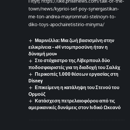
Πηγή: https://like.philenews.com/talk-of-the-
town/news/kyprioi-sef-poy-synergastikan-
me-ton-andrea-mayrommati-stelnoyn-to-
diko-toys-apochairetistirio-minyma/
Μαρινέλλα: Μια ζωή βασισμένη στην
ειλικρίνεια – «Η ντομπροσύνη ήταν η
δύναμή μου»
Στο στόχαστρο της Λίβερπουλ δύο
ποδοσφαιριστές για τη διαδοχή του Σαλάχ
Περικοπές 1.000 θέσεων εργασίας στη
Disney
Επικείμενη η κατάληψη του Στενού του
Ορμούζ
Κατάσχεση πετρελαιοφόρου από τις
αμερικανικές δυνάμεις στον Ινδικό Ωκεανό