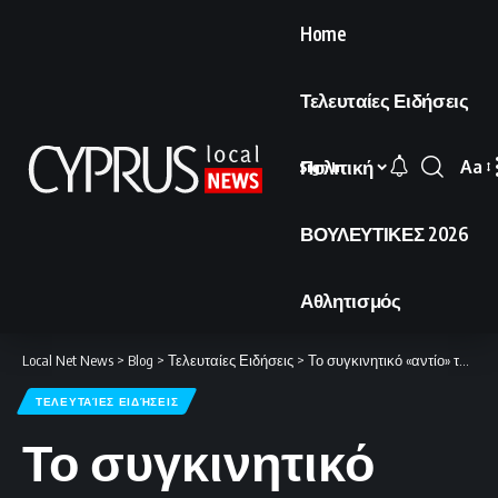
Home
Τελευταίες Ειδήσεις
Πολιτική
Aa
Sign In
Font
Resi
ΒΟΥΛΕΥΤΙΚΕΣ 2026
Αθλητισμός
Local Net News
>
Blog
>
Τελευταίες Ειδήσεις
>
Το συγκινητικό «αντίο» των Κυπρίων σεφ στον Ανδρέα Μαυρομμάτη.
ΤΕΛΕΥΤΑΊΕΣ ΕΙΔΉΣΕΙΣ
Το συγκινητικό