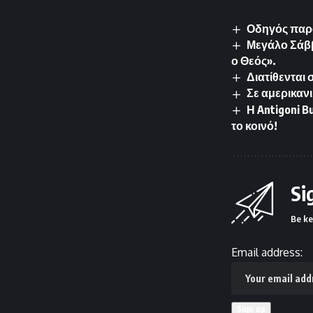
Οδηγός παρά
Μεγάλο Σάββ
ο Θεός».
Διατίθενται
Σε αμερικανι
Η Antigoni 
το κοινό!
Si
Be ke
Email address: