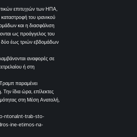
ωτικών επιτυχιών των ΗΠΑ,
η καταστροφή του ιρανικού
ομάδων και η διασφάλιση
ύονται ως προάγγελος του
α δύο έως τριών εβδομάδων
ιλαμβάνονται αναφορές σε
ετρελαίου ή στη
υ Τραμπ παραμένει
 Την ίδια ώρα, επίλεκτες
μότητας στη Μέση Ανατολή,
-ntonalnt-trab-sto-
dros-ine-etimos-na-