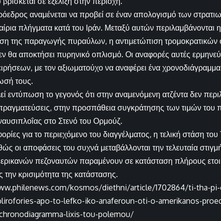
βρίσκεται σε εξέλιξη στην περιοχή.
όεδρος αναμένεται να προβεί σε έναν απολογισμό των στρατι
καίρια πλήγματα κατά του Ιράν. Μεταξύ αυτών περιλαμβάνονται 
ίωση της παραγωγής πυραύλων, η αντιμετώπιση τρομοκρατικών 
δεν θα αποκτήσει πυρηνικό οπλισμό. Οι αναφορές αυτές ερμηνε
ειρήσεων, με τον αξιωματούχο να αναφέρει ένα χρονοδιάγραμμ
ωσή τους.
ί εντύπωση το γεγονός ότι στην αναμενόμενη ατζέντα δεν περ
απραγματεύσεις, στην προσπάθεια συγκράτησης των τιμών του π
ναυσιπλοΐας στο Στενό του Ορμούζ.
ορίες για το περιεχόμενο του διαγγέλματος, η τελική στάση το
ώς οι αποφάσεις του συχνά μεταβάλλονται την τελευταία στιγμή.
μερικανών πεζοναυτών παραμένουν σε κατάσταση πλήρους ετοι
 την κρισιμότητα της κατάστασης.
ww.philenews.com/kosmos/diethni/article/1702864/ti-tha-pi-o
lirofories-apo-to-lefko-iko-anaferoun-oti-o-amerikanos-proe
-chronodiagramma-lixis-tou-polemou/