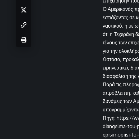
επιχείρηση» που 
Ο Αμερικανός πρ
εστιάζοντας σε 
ναυτικού, η με
ότι η Τεχεράνη 
τέλους των επιχ
για την ολοκλήρ
Ωστόσο, προκαλε
ειρηνευτικές δι
διασφάλιση της 
Παρά τις πληροφ
απρόβλεπτη, καθ
δυνάμεις των Α
υπογραμμίζοντας
Πηγή: https://w
diangelma-tou-p
episimopiisi-to