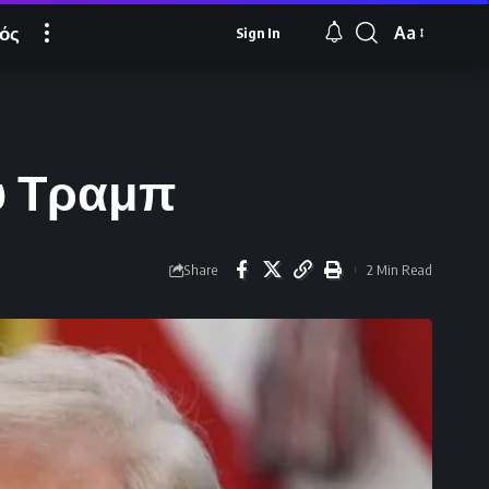
ός
Aa
Sign In
Font
Resizer
ου Τραμπ
Share
2 Min Read