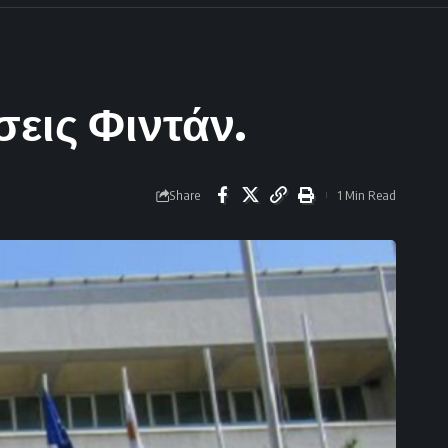
εις Φιντάν.
Share
1 Min Read