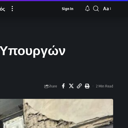
ός
Aa
Sign In
Font
Resizer
ν Υπουργών
Share
2 Min Read