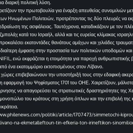
ια διαρκή πολιτική λύση.
ρετίζουν την πρωτοβουλία για έναρξη απευθείας συνομιλιών μετ
των Ηνωμένων Πολιτειών, προτρέποντας τις δύο πλευρές να εκ
ν εδραίωση της ασφάλειας. Ταυτόχρονα, καταδικάζουν με τον πλέ
ζμπολάχ κατά του Ισραήλ, αλλά και τις ευρείας κλίμακας ισραηλι
 προκαλέσει εκατοντάδες θανάτους αμάχων και χιλιάδες τραυματ
ιδιαίτερη έμφαση στην προστασία των πολιτικών υποδομών και
IFIL, ενώ εκφράζεται η ετοιμότητα για παροχή ανθρωπιστικής 
πό ένα εκατομμύριο εκτοπισμένους στον Λίβανο.
19 χώρες επιβεβαιώνουν την υποστήριξή τους στην εδαφική ακερα
η εφαρμογή του Ψηφίσματος 1701 του ΟΗΕ. Χαιρετίζουν, μάλιστ
έρνησης να απαγορεύσει τις στρατιωτικές δραστηριότητες της 
 μονοπώλιο του κράτους στη χρήση όπλων και την επιβολή της 
ικράτεια.
ww.philenews.com/politiki/article/1707473/simmetochi-kiprou-
-livano-na-ekmetalleftoun-tin-efkeria-ton-irineftikon-sinomilio