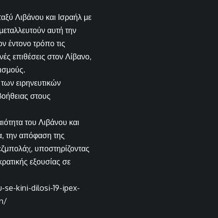
αξύ Λιβάνου και Ισραήλ με
μεταλλευτούν αυτή την
ον έντονο τρόπο τις
νές επιθέσεις στον Λίβανο,
ισμούς.
 των ειρηνευτικών
βοήθειας στους
ιότητα του Λιβάνου και
α, την απόφαση της
Χεζμπολάχ, υποστηρίζοντας
κρατικής εξουσίας σε
se-kini-dilosi-19-ipex-
n/