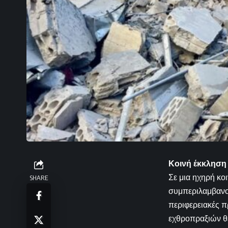
Κοινή έκκληση
Σε μια ηχηρή κο
SHARE
συμπεριλαμβανομ
περιφερειακές 
εχθροπραξιών θέ