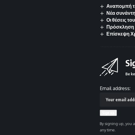
Αναπομπή το
Νέα συνάντη
Οι θέσεις το
Πρόσκληση κ
Επίσκεψη Χρ
Si
Be ke
Email address:
By signing up, you 
any time.