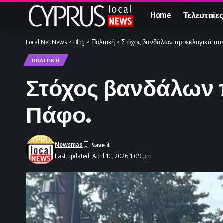
Home
Τελευταίες
Local Net News
>
Blog
>
Πολιτική
>
Στόχος βανδάλων προεκλογικά πα
ΠΟΛΙΤΙΚΉ
Στόχος βανδάλων
Πάφο.
Newsman
Last updated: April 10, 2026 1:09 pm