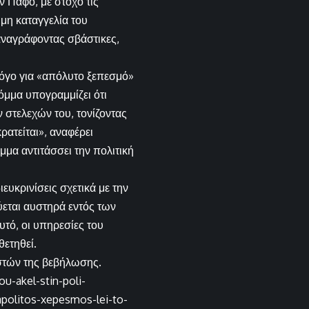
 Πάφο, με στόχο τις
η καταγγελία του
αναγράφοντας σβάστικες,
λόγο για «απόλυτο ξεπεσμό»
μμα υπογραμμίζει ότι
ν στελεχών του, τονίζοντας
ρατείται», αναφέρει
μμα αντιτάσσει την πολιτική
υκρινίσεις σχετικά με την
εται αυστηρά εντός των
υτό, οι υπηρεσίες του
ετηθεί.
στών της βεβήλωσης.
u-akel-stin-poli-
apolitos-xepesmos-lei-to-