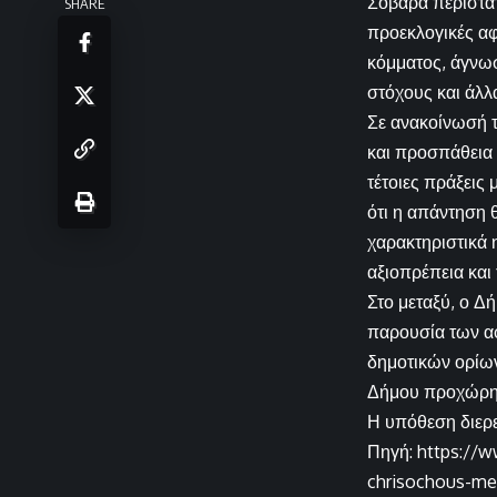
Σοβαρά περιστατ
SHARE
προεκλογικές α
κόμματος, άγνωσ
στόχους και άλ
Σε ανακοίνωσή τ
και προσπάθεια
τέτοιες πράξεις
ότι η απάντηση 
χαρακτηριστικά 
αξιοπρέπεια και 
Στο μεταξύ, ο Δ
παρουσία των α
δημοτικών ορίων
Δήμου προχώρησ
Η υπόθεση διερε
Πηγή: https://w
chrisochous-me-