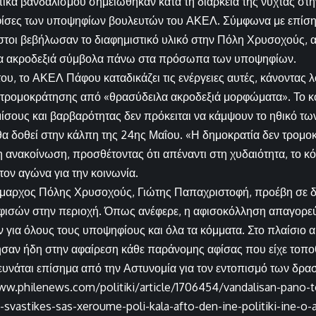
ικά βανδαλισμού σημειώθηκαν κατά τη διάρκεια της νύχτας στην
φίσες των υποψηφίων βουλευτών του ΑΚΕΛ. Σύμφωνα με επίσημ
τοι βεβήλωσαν το διαφημιστικό υλικό στην Πόλη Χρυσοχούς, 
λα ακροδεξιά σύμβολα πάνω στα πρόσωπα των υποψηφίων.
ου, το ΑΚΕΛ Πάφου καταδικάζει τις ενέργειες αυτές, κάνοντας 
 τρομοκράτησης από «θρασύδειλα ακροδεξιά μορφώματα». Το κό
 μίσους και βαρβαρότητας δεν πρόκειται να κάμψουν το ηθικό τω
θα δοθεί στην κάλπη της 24ης Μαΐου. «Η δημοκρατία δεν τρομοκ
η ανακοίνωση, προσθέτοντας ότι απέναντι στη χυδαιότητα, το κό
τον αγώνα για την κοινωνία.
ήμαρχος Πόλης Χρυσοχούς, Γιώτης Παπαχριστοφή, προέβη σε διε
φισών στην περιοχή. Όπως ανέφερε, η αφισοκόλληση απαγορεύ
 για όλους τους υποψηφίους και όλα τα κόμματα. Στο πλαίσιο α
αν ήδη στην αφαίρεση κάθε παράνομης αφίσας που είχε τοποθ
υνάται επίσημα από την Αστυνομία για τον εντοπισμό των δρα
ww.philenews.com/politiki/article/1706454/vandalisan-pano-to
svastikes-sas-xeroume-poli-kala-afto-den-ine-politiki-ine-o-