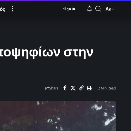
ός
Aa
Sign In
Font
Resizer
ποψηφίων στην
Share
2 Min Read