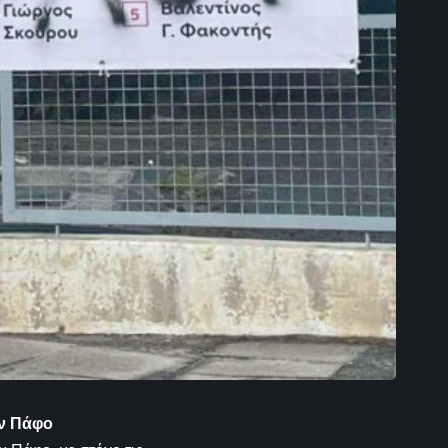
ην Πάφο