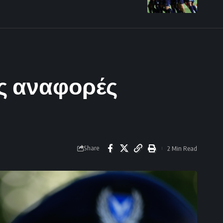
ις αναφορές
Share
2 Min Read