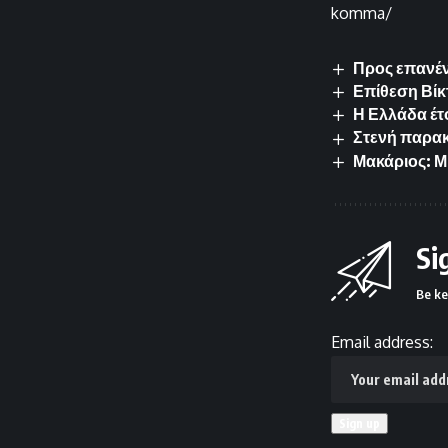
komma/
Προς επανέν
Επίθεση Βίκ
Η Ελλάδα έτ
Στενή παρακ
Μακάριος: Μ
Si
Be ke
Email address: