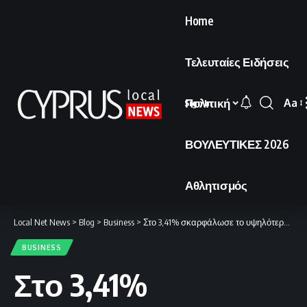
Home
Τελευταίες Ειδήσεις
Πολιτική
Aa
Sign In
Font
Resi
ΒΟΥΛΕΥΤΙΚΕΣ 2026
Αθλητισμός
Local Net News
>
Blog
>
Business
>
Στο 3,41% σκαρφάλωσε το υψηλότερο επιτόκιο για στεγαστικά δάνεια τον Ιανουάριο.
BUSINESS
Στο 3,41%