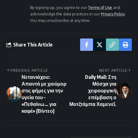
By signing up, you agree to our
Terms of Use
and
acknowledge the data practices in our
Privacy Policy
.
You may unsubscribe at any time.
Share This Article
PREVIOUS ARTICLE
NEXT ARTICLE
Νετανιάχου:
Daily Mail: Στη
Απαντά με χιούμορ
Μόσχα για
στις φήμες για την
χειρουργική
υγεία του –
επέμβαση ο
«Πεθαίνω… για
Μοτζτάμπα Χαμενεΐ.
καφέ» (Βίντεο)