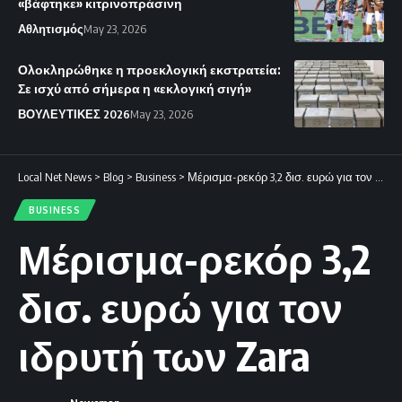
«βάφτηκε» κιτρινοπράσινη
Αθλητισμός
May 23, 2026
Ολοκληρώθηκε η προεκλογική εκστρατεία:
Σε ισχύ από σήμερα η «εκλογική σιγή»
ΒΟΥΛΕΥΤΙΚΕΣ 2026
May 23, 2026
Local Net News
>
Blog
>
Business
>
Μέρισμα-ρεκόρ 3,2 δισ. ευρώ για τον ιδρυτή των Zara
BUSINESS
Μέρισμα-ρεκόρ 3,2
δισ. ευρώ για τον
ιδρυτή των Zara