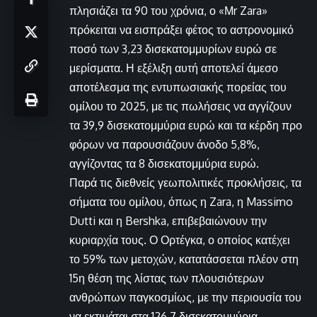
πλησιάζει τα 90 του χρόνια, ο «Μr Zara»
πρόκειται να εισπράξει φέτος το αστρονομικό
ποσό των 3,23 δισεκατομμυρίων ευρώ σε
μερίσματα. Η εξέλιξη αυτή αποτελεί άμεσο
αποτέλεσμα της εντυπωσιακής πορείας του
ομίλου το 2025, με τις πωλήσεις να αγγίζουν
τα 39,9 δισεκατομμύρια ευρώ και τα κέρδη προ
φόρων να παρουσιάζουν άνοδο 5,8%,
αγγίζοντας τα 8 δισεκατομμύρια ευρώ.
Παρά τις διεθνείς γεωπολιτικές προκλήσεις, τα
σήματα του ομίλου, όπως η Zara, η Massimo
Dutti και η Bershka, επιβεβαιώνουν την
κυριαρχία τους. Ο Ορτέγκα, ο οποίος κατέχει
το 59% των μετοχών, κατατάσσεται πλέον στη
15η θέση της λίστας των πλουσιότερων
ανθρώπων παγκοσμίως, με την περιουσία του
να εκτιμάται στα 126,7 δισεκατομμύρια