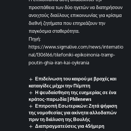
προσπάθεια των δύο ηγετών να διατηρήσουν
ανοιχτούς διαύλους επικοινωνίας για κρίσιμα
διεθνή ζητήματα που επηρεάζουν την
παγκόσμια σταθερότητα.
Πηγή:
https://www.sigmalive.com/news/internatio
nal/1306166/tilefoniki-epikoinonia-tramp-
poutin-ghia-iran-kai-oykrania
Επιδείνωση του καιρού με βροχές και
καταιγίδες μέχρι την Πέμπτη
Η ψευδαίσθηση της ευημερίας σε ένα
κράτος-παρωδία | Philenews
Επιτροπή Εσωτερικών: Ζητά ψήφιση
της νομοθεσίας για ακίνητα αλλοδαπών
πριν τη διάλυση της Βουλής
Διαπραγματεύσεις για 45ήμερη