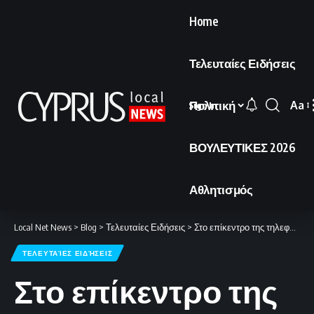
Home
Τελευταίες Ειδήσεις
Πολιτική
Aa
Sign In
Font
Resi
ΒΟΥΛΕΥΤΙΚΕΣ 2026
Αθλητισμός
Local Net News
>
Blog
>
Τελευταίες Ειδήσεις
>
Στο επίκεντρο της τηλεφωνικής επικοινωνίας Τραμπ-Πούτιν η Ουκρανία και το Ιράν
ΤΕΛΕΥΤΑΊΕΣ ΕΙΔΉΣΕΙΣ
Στο επίκεντρο της