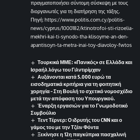
πραγματοποιήσει σύντομη σύσκεψη με τους
διοργανωτές για τη διατήρηση της τάξης.
Πηγή: https://www.politis.com.cy/politis-
news/cyprus/1000182/ktinotrofoi-sti-rizoelia-
mekhri-kai-ti-synodo-tha-klisoyme-an-den-
apantisoyn-ta-metra-inai-toy-diavoloy-fwtos
Τουρκικά ΜΜΕ: «Πανικός» σε Ελλάδα και
Ισραήλ λόγω του Γιλντιρίμχαν
Αυξάνονται κατά 5.000 ευρώ τα
εισοδηματικά κριτήρια για τη φοιτητική
χορηγία – Στη Βουλή το σχετικό νομοσχέδιο
μετά την απόφαση του Υπουργικού.
Έναρξη εργασιών για το Γνωμοδοτικό
Συμβούλιο
Τεντ Τέρνερ: Ο ιδρυτής του CNN και ο
γάμος του με την Τζέιν Φόντα
Ξεκίνησε η 12η παγκύπρια πασχαλινή