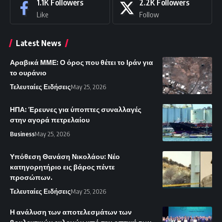
1.1K
Followers
2.2K
Followers
Like
Follow
Latest News
Αραβικά ΜΜΕ: Ο όρος που θέτει το Ιράν για
το ουράνιο
Τελευταίες Ειδήσεις
May 25, 2026
ΗΠΑ: Έρευνες για ύποπτες συναλλαγές
στην αγορά πετρελαίου
Business
May 25, 2026
Υπόθεση Θανάση Νικολάου: Νέο
κατηγορητήριο εις βάρος πέντε
προσώπων.
Τελευταίες Ειδήσεις
May 25, 2026
Η ανάλυση των αποτελεσμάτων των