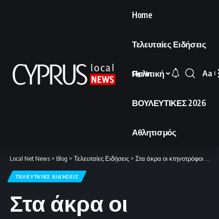
Home
Τελευταίες Ειδήσεις
Πολιτική
Aa
Sign In
Font
Resi
ΒΟΥΛΕΥΤΙΚΕΣ 2026
Αθλητισμός
Local Net News
>
Blog
>
Τελευταίες Ειδήσεις
>
Στα άκρα οι κτηνοτρόφοι στη Ριζοελιά: Απειλούν με αποκλεισμό της Συνόδου αν δεν λάβουν απαντήσεις.
ΤΕΛΕΥΤΑΊΕΣ ΕΙΔΉΣΕΙΣ
Στα άκρα οι