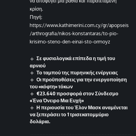
να αποφύγει μια βαθιά και παρατεταμένη
κρίση.
Πηγή:
https://www.kathimerini.com.cy/gr/apopseis
/arthrografia/nikos-konstantaras/to-pio-
krisimo-steno-den-einai-sto-ormoyz
Σε φυσιολογικά επίπεδα η τιμή του
αρνιού
Το ταμπού της πυρηνικής ενέργειας
Οι προϋποθέσεις για την ενεργοποίηση
του «κόφτη» τόκων
€23.640 προσφορά στον Σύνδεσμο
«Ένα Όνειρο Μια Ευχή»
Η περιουσία του Έλον Μασκ αναμένεται
να ξεπεράσει το 1 τρισεκατομμύριο
δολάρια.