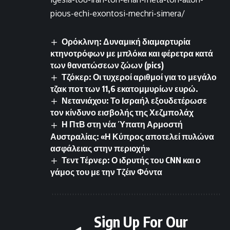
pious-echi-exontosi-mechri-simera/
Ορόκλινη: Δυναμική διαμαρτυρία
κτηνοτρόφων με μπλόκα και φέρετρα κατά
των θανατώσεων ζώων (pics)
Τζόκερ: Οι τυχεροί αριθμοί για το μεγάλο
τζακ ποτ των 11,6 εκατομμυρίων ευρώ.
Νετανιάχου: Το Ισραήλ εξουδετέρωσε
τον κίνδυνο εισβολής της Χεζμπολάχ
Η ΠτΒ στη νέα Ύπατη Αρμοστή
Αυστραλίας: «Η Κύπρος αποτελεί πυλώνα
ασφάλειας στην περιοχή»
Τεντ Τέρνερ: Ο ιδρυτής του CNN και ο
γάμος του με την Τζέιν Φόντα
Sign Up For Our