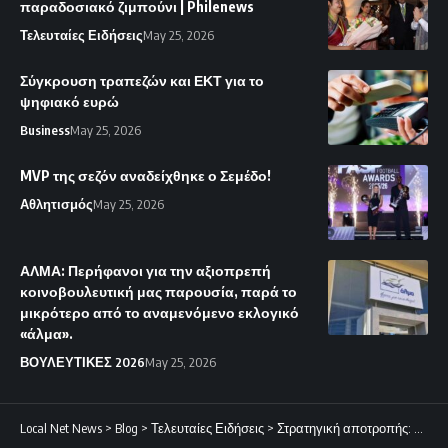
παραδοσιακό ζιμπούνι | Philenews
Τελευταίες Ειδήσεις
May 25, 2026
Σύγκρουση τραπεζών και ΕΚΤ για το
ψηφιακό ευρώ
Business
May 25, 2026
MVP της σεζόν αναδείχθηκε ο Σεμέδο!
Αθλητισμός
May 25, 2026
ΑΛΜΑ: Περήφανοι για την αξιοπρεπή
κοινοβουλευτική μας παρουσία, παρά το
μικρότερο από το αναμενόμενο εκλογικό
«άλμα».
ΒΟΥΛΕΥΤΙΚΕΣ 2026
May 25, 2026
Local Net News
>
Blog
>
Τελευταίες Ειδήσεις
>
Στρατηγική αποτροπής: Πέρα από τις νατοϊκές αυταπάτες