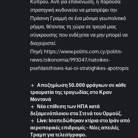
Κύπρου. Αντί για επανένωση, η παρούσα
στρατηγική κινδυνεύει να μετατρέψει την
Πράσινη Γραμμή σε ένα μόνιμο γεωπολιτικό
ρήγμα, θέτοντας τη χώρα σε τροχιά μιας
σύγκρουσης που ενδέχεται να μην μπορεί να
διαχειριστεί.
Πηγή: https://www.politis.com.cy/politis-
news/oikonomia/993047/natoikes-
psefdaisthiseis-kai-oi-stratighikes-apotropis
Αποζημίωση 50.000 φράγκων σε κάθε
τραυματία της τραγωδίας στο Κραν
Μοντανά
Νέα επίθεση των ΗΠΑ κατά
δεξαμενόπλοιου στα Στενά του Ορμούζ.
Live: Ισοπεδώθηκαν κτίρια στο Ιράν από
αεροπορικές επιδρομές – Νέες απειλές
Τραμπ για τελεσίγραφο.