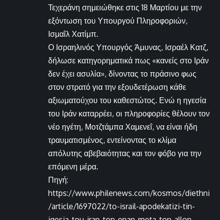
Τεχεράνη σημειώθηκε στις 18 Μαρτίου με την
εξόντωση του Υπουργού Πληροφοριών,
Ισμαΐλ Χατίμπ.
Ο Ισραηλινός Υπουργός Άμυνας, Ισραέλ Κατζ,
δήλωσε κατηγορηματικά πως «κανείς στο Ιράν
δεν έχει ασυλία», δίνοντας το πράσινο φως
στον στρατό για την εξουδετέρωση κάθε
αξιωματούχου του καθεστώτος. Ενώ η ηγεσία
του Ιράν καταρρέει, οι πληροφορίες θέλουν τον
νέο ηγέτη, Μοτζτάμπα Χαμενεΐ, να είναι ήδη
τραυματισμένος, εντείνοντας το κλίμα
απόλυτης αβεβαιότητας και τον φόβο για την
επόμενη μέρα.
Πηγή:
https://www.philenews.com/kosmos/diethni
/article/1697022/to-israil-apodekatizi-tin-
igesia-tou-iran-ton-enan-meta-ton-allon-