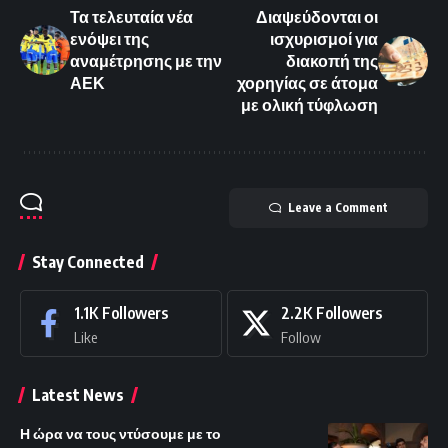
Τα τελευταία νέα
Διαψεύδονται οι
ενόψει της
ισχυρισμοί για
αναμέτρησης με την
διακοπή της
ΑΕΚ
χορηγίας σε άτομα
με ολική τύφλωση
Leave a Comment
Stay Connected
1.1K
Followers
2.2K
Followers
Like
Follow
Latest News
Η ώρα να τους ντύσουμε με το