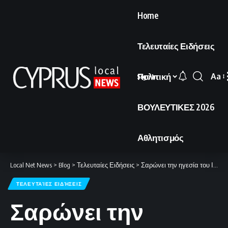
Home
Τελευταίες Ειδήσεις
Πολιτική
Aa
Sign In
Font
Resi
ΒΟΥΛΕΥΤΙΚΕΣ 2026
Αθλητισμός
Local Net News
>
Blog
>
Τελευταίες Ειδήσεις
>
Σαρώνει την ηγεσία του Ιράν με αλλεπάλληλα πλήγματα.
ΤΕΛΕΥΤΑΊΕΣ ΕΙΔΉΣΕΙΣ
Σαρώνει την