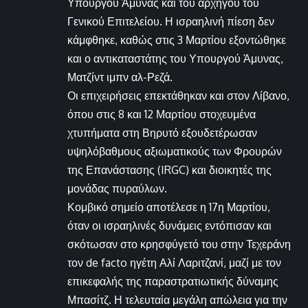
Υπουργού Άμυνας και του αρχηγού του
Γενικού Επιτελείου. Η ισραηλινή πίεση δεν
κάμφθηκε, καθώς στις 3 Μαρτίου εξοντώθηκε
και ο αντικαταστάτης του Υπουργού Άμυνας,
Ματζίντ ιμπν αλ-Ρεζά.
Οι επιχειρήσεις επεκτάθηκαν και στον Λίβανο,
όπου στις 8 και 12 Μαρτίου στοχευμένα
χτυπήματα στη Βηρυτό εξουδετέρωσαν
υψηλόβαθμους αξιωματικούς των Φρουρών
της Επανάστασης (IRGC) και διοικητές της
μονάδας πυραύλων.
Κομβικό σημείο αποτέλεσε η 17η Μαρτίου,
όταν οι ισραηλινές δυνάμεις εντόπισαν και
σκότωσαν στο κρησφύγετό του στην Τεχεράνη
τον de facto ηγέτη Αλί Λαριτζανί, μαζί με τον
επικεφαλής της παραστρατιωτικής δύναμης
Μπασίτζ. Η τελευταία μεγάλη απώλεια για την