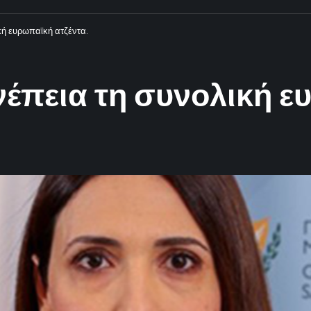
κή ευρωπαϊκή ατζέντα.
έπεια τη συνολική ε