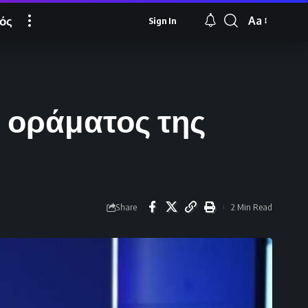
ός
Aa
Sign In
Font
Resizer
υ οράματος της
Share
2 Min Read