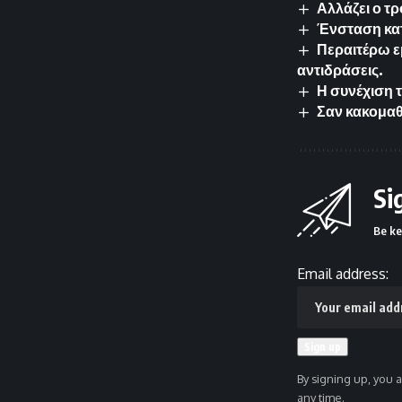
Αλλάζει ο τ
Ένσταση κα
Περαιτέρω ε
αντιδράσεις.
Η συνέχιση 
Σαν κακομαθ
Si
Be ke
Email address:
By signing up, you 
any time.