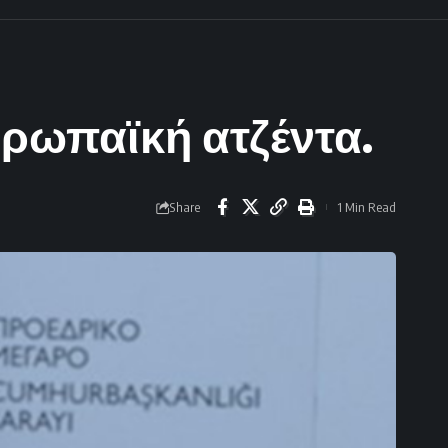
υρωπαϊκή ατζέντα.
Share
1 Min Read