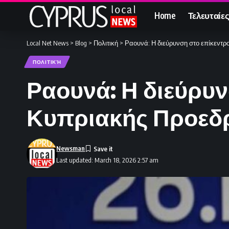
Home
Τελευταίες
Local Net News
>
Blog
>
Πολιτική
>
Ραουνά: Η διεύρυνση στο επίκεντρ
ΠΟΛΙΤΙΚΉ
Ραουνά: Η διεύρυν
Κυπριακής Προεδ
Newsman
Last updated: March 18, 2026 2:57 am