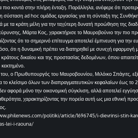
 πιο κοντά στην πλήρη ένταξη. Παράλληλα, ανέφερε ότι προτερ
 η σύσταση ad hoc ομάδας εργασίας για τη σύνταξη της Συνθ
ά με τα κράτη μέλη για την ταχύτερη δυνατή προώθηση της διαδ
εύρυνσης, Μάρτα Κος, χαρακτήρισε το Μαυροβούνιο την πιο 
ζοντας ότι το σημερινό επίτευγμα αποτελεί έμπνευση για την ε
σο, ότι η δυναμική πρέπει να διατηρηθεί με συνεχή εφαρμογή μ
υ κράτους δικαίου και της προστασίας δεδομένων, όπου απαιτεί
 κεκτημένο.
 του, ο Πρωθυπουργός του Μαυροβουνίου, Μιλόικο Σπάγιτς, εξ
α το κλείσιμο όλων των διαπραγματευτικών κεφαλαίων έως το 2
δεν αφορά μόνο την οικονομική σύγκλιση, αλλά αποτελεί εγγύη
αθερότητα, χαρακτηρίζοντας την πορεία αυτή ως μια εθνική πρ
ος.
ww.philenews.com/politiki/article/1696745/i-dievrinsi-stin-kar
as-lei-i-raouna/