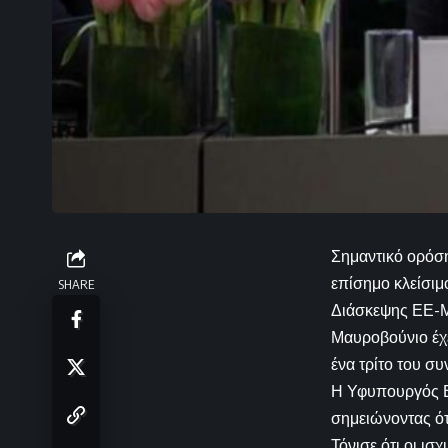
Σημαντικό ορόση
επίσημο κλείσιμο
SHARE
Διάσκεψης ΕΕ-Μα
Μαυροβούνιο έχε
ένα τρίτο του συ
Η Υφυπουργός Ε
σημειώνοντας ότ
Τόνισε ότι οι ισ