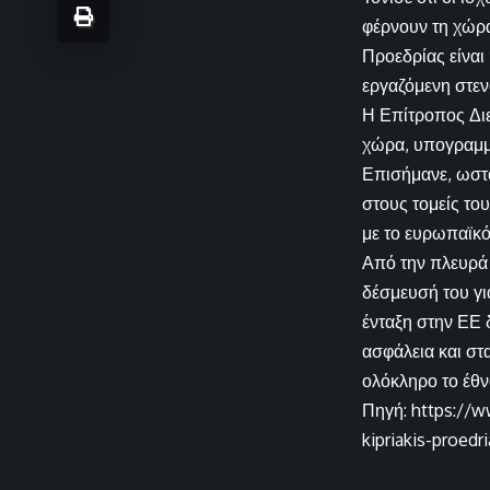
φέρνουν τη χώρα
Προεδρίας είναι
εργαζόμενη στεν
Η Επίτροπος Δι
χώρα, υπογραμμί
Επισήμανε, ωστό
στους τομείς το
με το ευρωπαϊκό
Από την πλευρά
δέσμευσή του γι
ένταξη στην ΕΕ 
ασφάλεια και στ
ολόκληρο το έθν
Πηγή: https://w
kipriakis-proedri