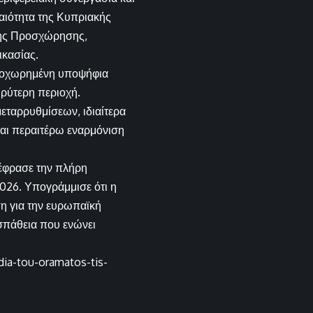
αιότητα της Κυπριακής
ήκης Προσχώρησης,
ικασίας.
προχωρημένη υποψήφια
υρύτερη περιοχή.
εταρρυθμίσεων, ιδιαίτερα
ται περαιτέρω εναρμόνιση
έφρασε την πλήρη
026. Υπογράμμισε ότι η
ση για την ευρωπαϊκή
οσπάθεια που ενώνει
dia-tou-oramatos-tis-