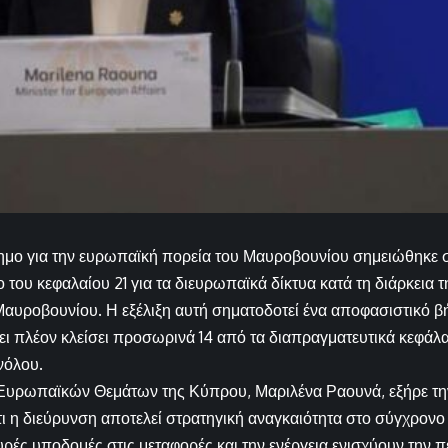
μο για την ευρωπαϊκή πορεία του Μαυροβουνίου σημειώθηκε στ
 του κεφαλαίου 21 για τα διευρωπαϊκά δίκτυα κατά τη διάρκεια 
υροβουνίου. Η εξέλιξη αυτή σηματοδοτεί ένα αποφασιστικό β
ι πλέον κλείσει προσωρινά 14 από τα διαπραγματευτικά κεφάλ
νόλου.
υρωπαϊκών Θεμάτων της Κύπρου, Μαριλένα Ραουνά, εξήρε τη
ι η διεύρυνση αποτελεί στρατηγική αναγκαιότητα στο σύγχρονο
χυρές υποδομές στις μεταφορές και την ενέργεια ενισχύουν την 