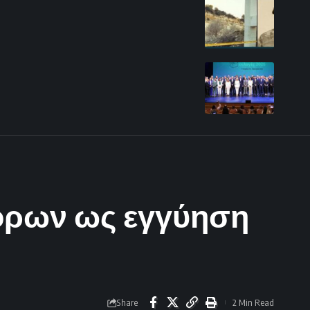
όρων ως εγγύηση
Share
2 Min Read