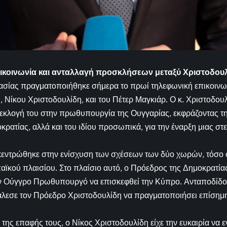
ικοινωνία και ανταλλαγή προσκλήσεων μεταξύ Χριστοδουλ
γασίας πραγματοποιήθηκε σήμερα το πρωί τηλεφωνική επικοινω
, Νίκου Χριστοδουλίδη, και του Πέτερ Μαγκιάρ. Ο κ. Χριστοδου
 εκλογή του στην πρωθυπουργία της Ουγγαρίας, εκφράζοντας τη
ρατίας, αλλά και του ιδίου προσωπικά, για την έναρξη μιας στ
εντρώθηκε στην ενίσχυση των σχέσεων των δύο χωρών, τόσο σ
αϊκού πλαισίου. Στο πλαίσιο αυτό, ο Πρόεδρος της Δημοκρατί
 Ούγγρο Πρωθυπουργό να επισκεφθεί την Κύπρο. Ανταποδίδοντα
λεσε τον Πρόεδρο Χριστοδουλίδη να πραγματοποιήσει επίσημ
 της επαφής τους, ο Νίκος Χριστοδουλίδη είχε την ευκαιρία να 