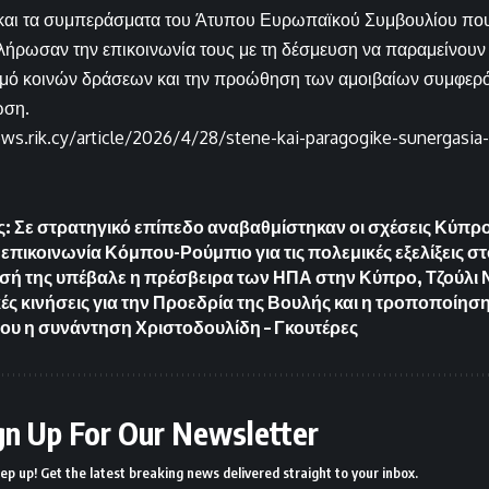
ς και τα συμπεράσματα του Άτυπου Ευρωπαϊκού Συμβουλίου που
λήρωσαν την επικοινωνία τους με τη δέσμευση να παραμείνουν
ισμό κοινών δράσεων και την προώθηση των αμοιβαίων συμφερ
ση.
ews.rik.cy/article/2026/4/28/stene-kai-paragogike-sunergasi
: Σε στρατηγικό επίπεδο αναβαθμίστηκαν οι σχέσεις Κύπρ
επικοινωνία Κόμπου-Ρούμπιο για τις πολεμικές εξελίξεις στ
σή της υπέβαλε η πρέσβειρα των ΗΠΑ στην Κύπρο, Τζούλι Ν
ές κινήσεις για την Προεδρία της Βουλής και η τροποποίηση
τίου η συνάντηση Χριστοδουλίδη – Γκουτέρες
gn Up For Our Newsletter
ep up! Get the latest breaking news delivered straight to your inbox.