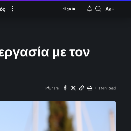
ός
Aa
Sign In
Font
Resizer
εργασία με τον
Share
1 Min Read