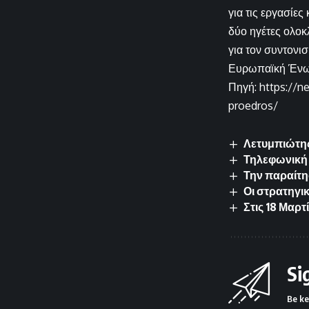
για τις εργασίε
δύο ηγέτες ολοκ
για τον συντον
Ευρωπαϊκή Ένω
Πηγή: https://n
proedros/
Λετυμπιώτης
Τηλεφωνική 
Την παραίτη
Οι στρατηγικ
Στις 18 Μαρ
Si
Be ke