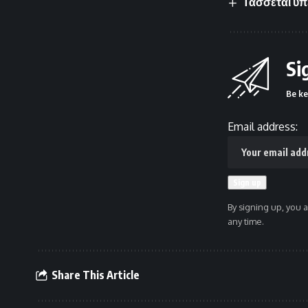
Τάσσεται υπ
Si
Be ke
Email address:
By signing up, you 
any time.
Share This Article