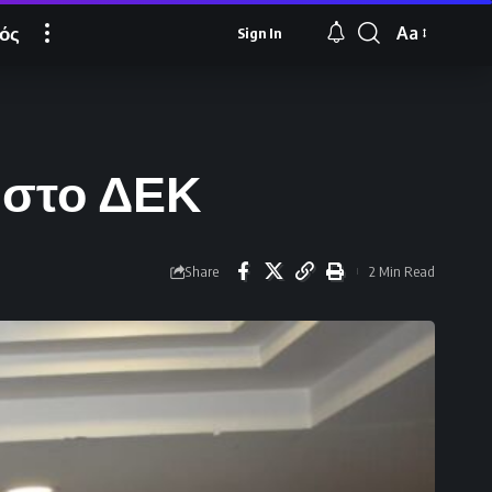
ός
Aa
Sign In
Font
Resizer
 στο ΔΕΚ
Share
2 Min Read