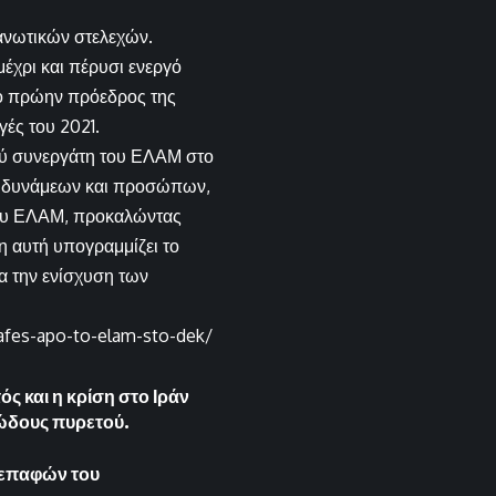
ργανωτικών στελεχών.
χρι και πέρυσι ενεργό
 ο πρώην πρόεδρος της
ές του 2021.
ού συνεργάτη του ΕΛΑΜ στο
ξη δυνάμεων και προσώπων,
του ΕΛΑΜ, προκαλώντας
η αυτή υπογραμμίζει το
α την ενίσχυση των
rafes-apo-to-elam-sto-dek/
ς και η κρίση στο Ιράν
θώδους πυρετού.
 επαφών του