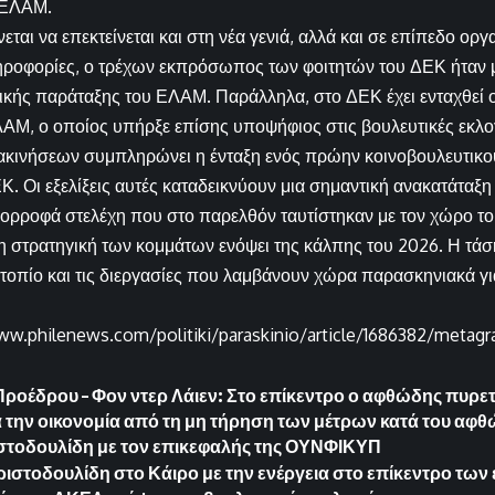
 ΕΛΑΜ.
εται να επεκτείνεται και στη νέα γενιά, αλλά και σε επίπεδο ο
ροφορίες, ο τρέχων εκπρόσωπος των φοιτητών του ΔΕΚ ήταν μέ
τικής παράταξης του ΕΛΑΜ. Παράλληλα, στο ΔΕΚ έχει ενταχθεί
ΑΜ, ο οποίος υπήρξε επίσης υποψήφιος στις βουλευτικές εκλογ
τακινήσεων συμπληρώνει η ένταξη ενός πρώην κοινοβουλευτικ
Κ. Οι εξελίξεις αυτές καταδεικνύουν μια σημαντική ανακατάτα
πορροφά στελέχη που στο παρελθόν ταυτίστηκαν με τον χώρο 
τη στρατηγική των κομμάτων ενόψει της κάλπης του 2026. Η τάσ
 τοπίο και τις διεργασίες που λαμβάνουν χώρα παρασκηνιακά γι
ww.philenews.com/politiki/paraskinio/article/1686382/metag
ροέδρου – Φον ντερ Λάιεν: Στο επίκεντρο ο αφθώδης πυρετό
α την οικονομία από τη μη τήρηση των μέτρων κατά του αφ
ριστοδουλίδη με τον επικεφαλής της ΟΥΝΦΙΚΥΠ
ιστοδουλίδη στο Κάιρο με την ενέργεια στο επίκεντρο των