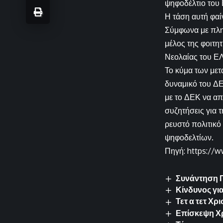
ψηφοδέλτιο του
Η τάση αυτή φαίν
Σύμφωνα με πλη
μέλος της φοιτη
Νεολαίας του ΕΛ
Το κύμα των με
δυναμικό του ΔΕ
με το ΔΕΚ να α
συζητήσεις για 
ρευστό πολιτικό
ψηφοδελτίων.
Πηγή: https://w
Συνάντηση Π
Κίνδυνος γι
Τετ α τετ Χ
Επίσκεψη Χρ