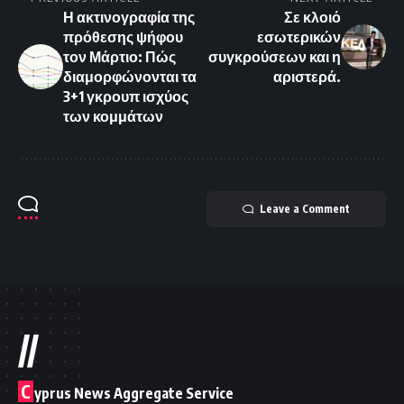
Η ακτινογραφία της
Σε κλοιό
πρόθεσης ψήφου
εσωτερικών
τον Μάρτιο: Πώς
συγκρούσεων και η
διαμορφώνονται τα
αριστερά.
3+1 γκρουπ ισχύος
των κομμάτων
Leave a Comment
//
C
yprus News Aggregate Service