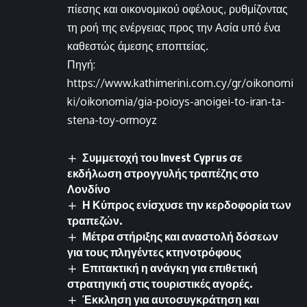
πίεσης και οικονομικού οφέλους, ρυθμίζοντας
τη ροή της ενέργειας προς την Ασία υπό ένα
καθεστώς άμεσης εποπτείας.
Πηγή:
https://www.kathimerini.com.cy/gr/oikonomi
ki/oikonomia/gia-poioys-anoigei-to-iran-ta-
stena-toy-ormoyz
Συμμετοχή του Invest Cyprus σε
εκδήλωση στρογγυλής τραπέζης στο
Λονδίνο
Η Κύπρος ενίσχυσε την κερδοφορία των
τραπεζών.
Μέτρα στήριξης και αναστολή δόσεων
για τους πληγέντες κτηνοτρόφους
Επιτακτική η ανάγκη για επιθετική
στρατηγική στις τουριστικές αγορές.
Έκκληση για αυτοσυγκράτηση και