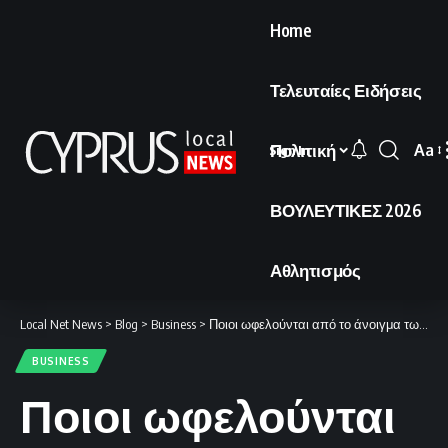
Home
Τελευταίες Ειδήσεις
Πολιτική
Aa
Sign In
Font
Resi
ΒΟΥΛΕΥΤΙΚΕΣ 2026
Αθλητισμός
Local Net News
>
Blog
>
Business
>
Ποιοι ωφελούνται από το άνοιγμα των Στενών του Ορμούζ από το Ιράν.
BUSINESS
Ποιοι ωφελούνται