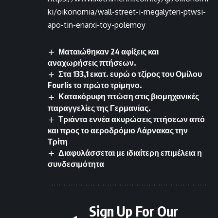
ki/oikonomia/wall-street-i-megalyteri-ptwsi-
apo-tin-enarxi-toy-polemoy
Ματαιώθηκαν 24 αφίξεις και
αναχωρήσεις πτήσεων.
Στα 133,1 εκατ. ευρώ ο τζίρος του Ομίλου
Fourlis το πρώτο τρίμηνο.
Κατακόρυφη πτώση στις βιομηχανικές
παραγγελίες της Γερμανίας.
Τριάντα εννέα ακυρώσεις πτήσεων από
και προς το αεροδρόμιο Λάρνακας την
Τρίτη
Διαφυλάσσεται με ιδιαίτερη επιμέλεια η
συνδεσιμότητα
Sign Up For Our