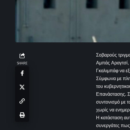
Σοβαρούς τριγμο
Αμπάς Αραγτσί,
SHARE
Γκαλιμπάφ να ε
Σύμφωνα με πληρο
του κυβερνητικο
Επανάστασης. Σ
συντονισμό με το
χωρίς να ενημερώ
Η κατάσταση αυτή
συνεργάτες πως 