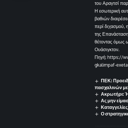
του Αραγτσί παρ
Η εσωτερική αυτ
βαθιών διαιρέσε
περί διχασμού, 
της Επανάστασης
θέτοντας όμως ω
Ουάσιγκτον.
Πηγή: https://w
gkalimpaf-exeta
ΠΕΚ: Προει
πασχαλινών με
Ακρωτήρι: Ή
Ας μην είμασ
Καταγγελίες
Ο στρατηγικ