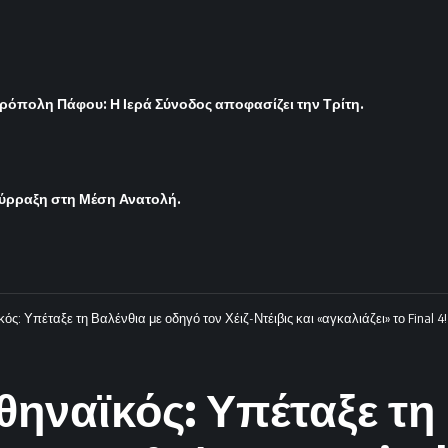
ρόπολη Πάφου: Η Ιερά Σύνοδος αποφασίζει την Τρίτη.
σύρραξη στη Μέση Ανατολή.
ς: Υπέταξε τη Βαλένθια με οδηγό τον Χέιζ-Ντέιβις και «αγκαλιάζει» το Final 4!
ηναϊκός: Υπέταξε τη