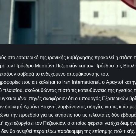
ύς στο εσωτερικό της ιρανικής κυβέρνησης προκαλεί η στάση
 με τον Πρόεδρο Μασούντ Πεζεσκιάν και τον Πρόεδρο της Βου
ξετάζουν σοβαρά το ενδεχόμενο απομάκρυνσής του.
φορίες που επικαλείται το Iran International, ο Αραγτσί κατηγο
ύ πλαισίου, ακολουθώντας πιστά τις κατευθύνσεις της ηγεσίας
υγκεκριμένα, πηγές αναφέρουν ότι ο υπουργός Εξωτερικών βρί
ν διοικητή Αχμάντ Βαχιντί, λαμβάνοντας οδηγίες για τις κρίσιμ
νει την προεδρία για τις κινήσεις του τις τελευταίες δύο εβδομ
 έχει εξοργίσει τον Πεζεσκιάν, ο οποίος φέρεται να έχει διαμην
δεν θα ανεχθεί περαιτέρω παράκαμψη της επίσημης πολιτικής.