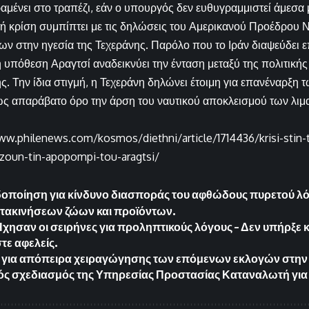
αμένει στο τραπέζι, εάν ο υπουργός δεν ευθυγραμμιστεί άμεσα 
ή κρίση συμπίπτει με τις δηλώσεις του Αμερικανού Προέδρου 
ων στην ηγεσία της Τεχεράνης. Παρόλο που το Ιράν διαψεύδει 
η υπόθεση Αραγτσί αναδεικνύει την ένταση μεταξύ της πολιτική
. Την ίδια στιγμή, η Τεχεράνη δηλώνει έτοιμη για επανέναρξη
ς απαράβατο όρο την άρση του ναυτικού αποκλεισμού των λιμ
ww.philenews.com/kosmos/diethni/article/1714436/krisi-stin-
zoun-tin-apopompi-tou-aragtsi/
δοποίηση για κίνδυνο διασποράς του αφθώδους πυρετού λ
τακινήσεων ζώων και προϊόντων.
χησαν οι σειρήνες για προληπτικούς λόγους – Δεν υπήρξε κ
τε αφελείς.
 για απόπειρα χειραγώγησης των επόμενων εκλογών στην 
ός σχεδιασμός της Υπηρεσίας Προστασίας Καταναλωτή για