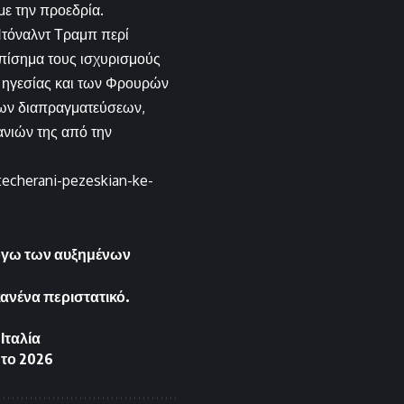
με την προεδρία.
Ντόναλντ Τραμπ περί
επίσημα τους ισχυρισμούς
ς ηγεσίας και των Φρουρών
 των διαπραγματεύσεων,
ανιών της από την
techerani-pezeskian-ke-
όγω των αυξημένων
ανένα περιστατικό.
Ιταλία
 το 2026