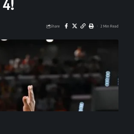
 4!
Share
2 Min Read