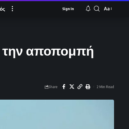
ός
Aa
Sign In
Font
Resizer
ν την αποπομπή
Share
2 Min Read