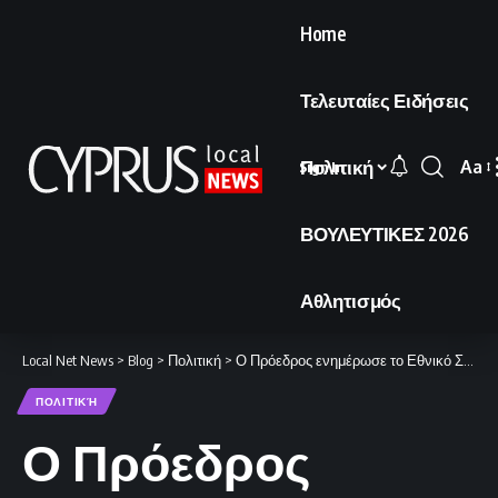
Home
Τελευταίες Ειδήσεις
Πολιτική
Aa
Sign In
Font
Resi
ΒΟΥΛΕΥΤΙΚΕΣ 2026
Αθλητισμός
Local Net News
>
Blog
>
Πολιτική
>
Ο Πρόεδρος ενημέρωσε το Εθνικό Συμβούλιο για τις επαφές του στις Βρυξέλλες
ΠΟΛΙΤΙΚΉ
Ο Πρόεδρος