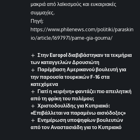
μακριά από λαϊκισμούς και ευκαιριακές
συμμαχίες.
Πηγή:
https://www.philenews.com/politiki/paraskin
io/article/1697971/pame-gia-gouma/
Στην Europol διαβιβάστηκαν τα τεκμήρια
των καταγγελιών Δρουσιώτη
Παρέμβαση Αμερικανού βουλευτή για
την παρουσία τουρκικών F-16 στα
κατεχόμενα
Γιατί η «ειρήνη» φαντάζει πιο απειλητική
από τη φρίκη του πολέμου;
Χριστοδουλίδης για Κυπριακό:
«Επιβάλλεται να παραμένω αισιόδοξος»
Ενημέρωση υποψηφίων βουλευτών
από τον Αναστασιάδη για το Κυπριακό