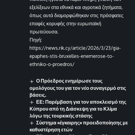
εξελίξεων στα εθνικά και αγροτικά ζητήματα,
όπως αυτά διαμορφώθηκαν στις πρόσφατες
επαφές κορυφής στην ευρωπαϊκή
πρωτεύουσα.
Πηγή:
https://news.rik.cy/article/2026/3/23/gia-
epaphes-stis-bruxelles-enemerose-to-
ethniko-o-proedros/
Ο Πρόεδρος ενημέρωσε τους
ομολόγους του για τον νέο συναγερμό στις
βάσεις.
ΕΕ: Παρέμβαση για τον αποκλεισμό της
Κύπρου από τη Διάσκεψη για το Κλίμα
λόγω της τουρκικής στάσης
Σύστημα «έγκαιρης» προειδοποίησης με
καθυστέρηση ετών