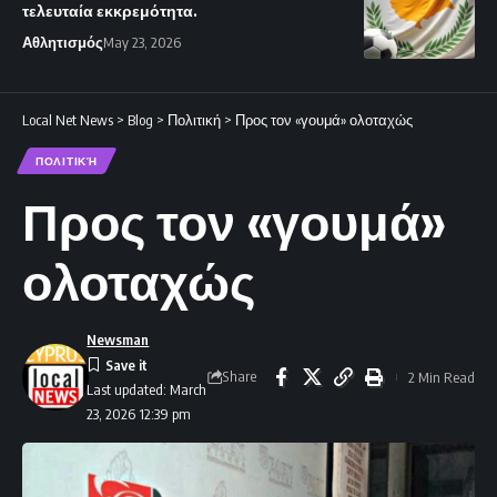
τελευταία εκκρεμότητα.
Αθλητισμός
May 23, 2026
Local Net News
>
Blog
>
Πολιτική
>
Προς τον «γουμά» ολοταχώς
ΠΟΛΙΤΙΚΉ
Προς τον «γουμά»
ολοταχώς
Newsman
Share
2 Min Read
Last updated: March
23, 2026 12:39 pm