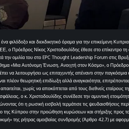
ένα φιλόδοξο και διεκδικητικό όραμα για την επικείμενη Κυπρι
ΕΕ, ο Πρόεδρος Νίκος Χριστοδουλίδης έθεσε στο επίκεντρο τη 
τά την ομιλία του στο EPC Thought Leadership Forum στις Βρυξ
θημα «Μια Αυτόνομη Ένωση, Ανοιχτή στον Κόσμο», ο Πρόεδρος
ει να λειτουργήσει ως επιταχυντής απέναντι στην παγκόσμια α
ίναι πλέον θεωρητική επιδίωξη αλλά αναγκαιότητα, επιτρέποντα
απαιτείται, χωρίς να αποκόπτεται από τους διεθνείς εταίρους τη
ασφάλειας, ο κ. Χριστοδουλίδης συνέδεσε την αμυντική ετοιμότη
ώνοντας ότι η ρωσική εισβολή τερμάτισε τις ψευδαισθήσεις περ
όλο της Κύπρου στην προώθηση κυρώσεων και στήριξης προς το
οκιμή» της ρήτρας αμοιβαίας συνδρομής (Άρθρο 42.7) με αφορ