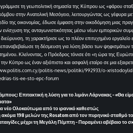
γράμμισε τη γεωπολιτική σημασία της Κύπρου ως «φάρου σταθ
κόμβου στην Ανατολική Μεσόγειο, λειτουργώντας ως γέφυρα μ
εδίο της οικονομίας, έδωσε έμφαση στην οικοδόμηση μιας πραγ
ν ενίσχυση της ανταγωνιστικότητας μέσω νέων εμπορικών συμ
 διεύρυνση, τη χαρακτήρισε ως το πλέον επιτυχημένο εργαλείο 
 επαναβεβαίωσε τη δέσμευση για λύση βάσει των ψηφισμάτων 
ημένου. Κλείνοντας, ο Πρόεδρος τόνισε ότι «η ώρα της Ευρώπη
την Κύπρο ως έναν αξιόπιστο και ασφαλή εταίρο σε μια εξαιρετ
ww.politis.com.cy/politis-news/politiki/992933/o-xristodoylid
oedrias-tis-ee-sto-epc-forum
μπους: Επιτακτική η λύση για το λιμάνι Λάρνακας – «Θα είμ
ματα»
ένα νέο Ολοκαύτωμα από το ιρανικό καθεστώς
ακόμα 198 μελών της Rosatom από τον πυρηνικό σταθμό τ
αταιγίδες μέχρι τη Μεγάλη Πέμπτη – Παραμένει αβέβαιο το σκ