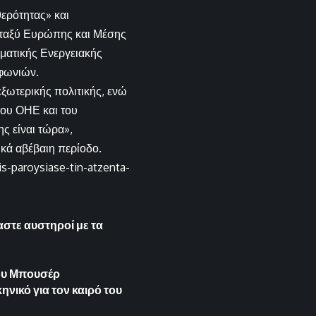
ερότητας» και
εταξύ Ευρώπης και Μέσης
ματικής Ενεργειακής
φωνιών.
εξωτερικής πολιτικής, ενώ
του ΟΗΕ και του
ς είναι τώρα»,
ικά αβέβαιη περίοδο.
is-paroysiase-tin-atzenta-
αστε αυστηροί με τα
ου Μπουσέρ
ηνικό για τον καιρό του