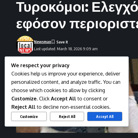
Τυροκόμοι: Ελεγχ
εφόσον περιοριστε
Newsman
Last updated: March 18, 2026 9:09 am
We respect your privacy
Cookies help us improve your experience, deliver
personalized content, and analyze traffic. You can
choose which cookies to allow by clicking
Customize
. Click
Accept All
to consent or
Reject All
to decline non-essential cookies.
Customize
Reject All
Accept All