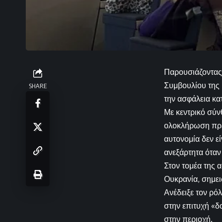
Παρουσιάζοντας 
Συμβουλίου της 
SHARE
την ασφάλεια κα
Με κεντρικό σύν
ολοκλήρωση πρέπ
αυτονομία δεν ε
ανεξάρτητα όταν 
Στον τομέα της 
Ουκρανία, σημει
Ανέδειξε τον ρ
στην επιτυχή «δ
στην περιοχή.