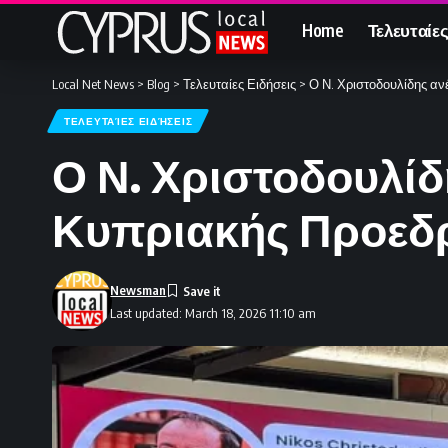
Home
Τελευταίες
Local Net News
>
Blog
>
Τελευταίες Ειδήσεις
>
Ο Ν. Χριστοδουλίδης αν
ΤΕΛΕΥΤΑΊΕΣ ΕΙΔΉΣΕΙΣ
Ο Ν. Χριστοδουλίδ
Κυπριακής Προεδρί
Newsman
Last updated: March 18, 2026 11:10 am