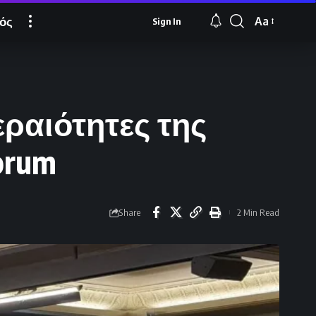
ός
Aa
Sign In
Font
Resizer
εραιότητες της
orum
Share
2 Min Read