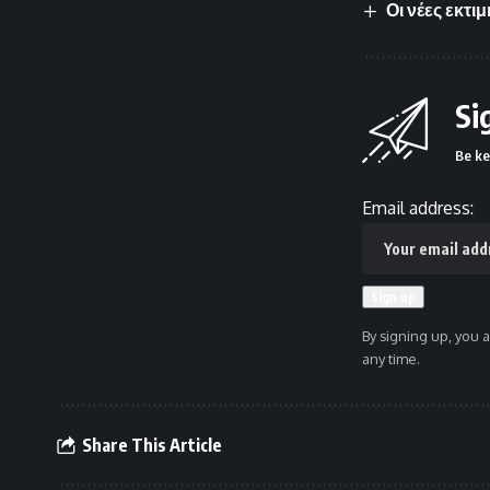
Οι νέες εκτι
Si
Be ke
Email address:
By signing up, you 
any time.
Share This Article