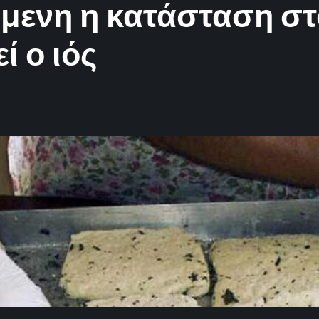
όμενη η κατάσταση στ
ί ο ιός