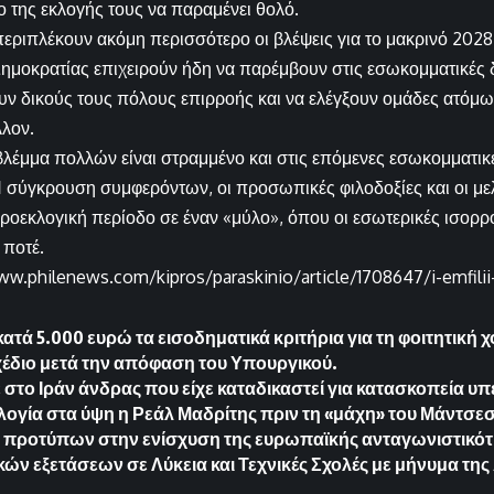
ο της εκλογής τους να παραμένει θολό.
εριπλέκουν ακόμη περισσότερο οι βλέψεις για το μακρινό 2028
ημοκρατίας επιχειρούν ήδη να παρέμβουν στις εσωκομματικές δ
ν δικούς τους πόλους επιρροής και να ελέγξουν ομάδες ατόμ
λλον.
βλέμμα πολλών είναι στραμμένο και στις επόμενες εσωκομματικέ
 σύγκρουση συμφερόντων, οι προσωπικές φιλοδοξίες και οι μελ
προεκλογική περίοδο σε έναν «μύλο», όπου οι εσωτερικές ισορρ
 ποτέ.
ww.philenews.com/kipros/paraskinio/article/1708647/i-emfilii
ατά 5.000 ευρώ τα εισοδηματικά κριτήρια για τη φοιτητική χ
έδιο μετά την απόφαση του Υπουργικού.
 στο Ιράν άνδρας που είχε καταδικαστεί για κατασκοπεία υπ
λογία στα ύψη η Ρεάλ Μαδρίτης πριν τη «μάχη» του Μάντσε
 προτύπων στην ενίσχυση της ευρωπαϊκής ανταγωνιστικό
κών εξετάσεων σε Λύκεια και Τεχνικές Σχολές με μήνυμα τη