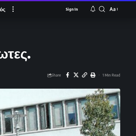
ός
Aa
Sign In
Font
Resizer
ωτες.
Share
1 Min Read