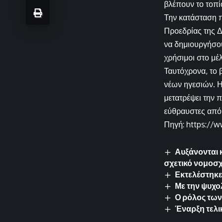
βλέπουν το τοπί
Την κατάσταση π
Προεδρίας της Δ
να δημιουργήσου
χρήσιμοι στο μέ
Ταυτόχρονα, το 
νέων ηγεσιών. Η
μετατρέψει την 
εύθραυστες από
Πηγή: https://w
Αυξάνονται κ
σχετικό νομοσχ
Εκτελέστηκε
Με την ψυχο
Ο ρόλος των
Έναρξη τελι