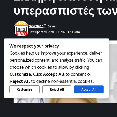
υπερασπιστές τω
Newsman
Last updated: April 19, 2026 8:05 am
We respect your privacy
Cookies help us improve your experience, deliver
personalized content, and analyze traffic. You can
choose which cookies to allow by clicking
Customize
. Click
Accept All
to consent or
Reject All
to decline non-essential cookies.
Customize
Reject All
Accept All