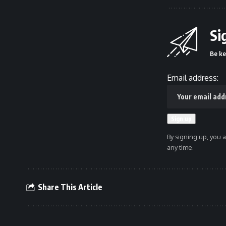
Si
Be ke
Email address:
By signing up, you 
any time.
Share This Article