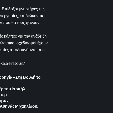
. Επίδοξοι μνηστήρες της
ιεργασίες, επιδιώκοντας
ων που θα τους φανούν
ς κάλπες για την ανάδειξη
λοντικοί σχεδιασμοί έχουν
οπίες αποδεικνύονται πιο
-kala-kratoun/
ορηγία – Στη Βουλή το
έρ του Ισραήλ
στερ
τητας
ς Αθηνάς Μιχαηλίδου.