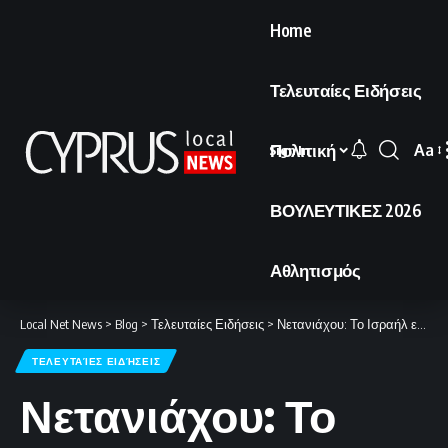
Home
Τελευταίες Ειδήσεις
Πολιτική
Aa
Sign In
Font
Resi
ΒΟΥΛΕΥΤΙΚΕΣ 2026
Αθλητισμός
Local Net News
>
Blog
>
Τελευταίες Ειδήσεις
>
Νετανιάχου: Το Ισραήλ εξουδετέρωσε τον κίνδυνο εισβολής της Χεζμπολάχ
ΤΕΛΕΥΤΑΊΕΣ ΕΙΔΉΣΕΙΣ
Νετανιάχου: Το