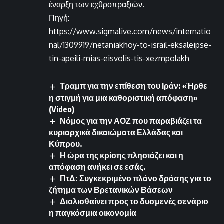
έναρξη των εχθροπραξιών.
Πηγή:
https://www.sigmalive.com/news/internatio
nal/1309919/netaniakhoy-to-israil-eksaleipse-
tin-apeili-mias-eisvolis-tis-xezmpolakh
Τραμπ για την επίθεση του Ιράν: «Ήρθε
η στιγμή για μια καθοριστική απόφαση»
(Video)
Νόμος για την ΑΟΖ που παραβιάζει τα
κυριαρχικά δικαιώματα Ελλάδας και
Κύπρου.
Η ώρα της κρίσης πλησιάζει και η
απόφαση ανήκει σε εσάς.
ΠτΔ: Συγκεκριμένο πλάνο δράσης για το
ζήτημα των Βρετανικών Βάσεων
Διολισθαίνει προς το δυσμενές σενάριο
η παγκόσμια οικονομία