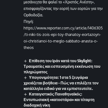
μεσάνυχτα θα ψαλεί το «Χριστός Ανέστη»,
επισφραγίζοντας την εορτή των εορτών για την
Ορθοδοξία.
Πηγή:
https://www.reporter.com.cy/article/1406305
/ti-niki-tis-zois-epi-toy-thanatoy-eortazoyn-
oi-christianoi-to-meglo-sabbato-anasta-o-
theos
Επίθεση του Ιράν κατά του Skylight:
Τραυματίες και εσπευσμένη εκκένωση του
πληρώματος
Υπογονιμότητα: 1 στα 5 ζευγάρια
χρειάζεται βοήθεια – Πώς να επιλέξετε τον
κατάλληλο ειδικό για να εμπιστευτείτε.
Καταιγιστικός Παναθηναϊκός:
Εντυπωσιακή «κατοστάρα» και τέταρτη
διαδοχική νίκη