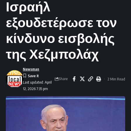
Ισραήλ
εξουδετέρωσε τον
κίνδυνο εισβολής
της Χεζμπολάχ
Newsman
Share
2 Min Read
Last updated: April
12, 2026 7:35 pm