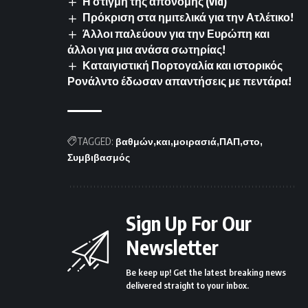
Η στιγμή της απονομής (vid)
Πρόκριση στα ημιτελικά για την Ατλέτικο!
Άλλοι παλεύουν για την Ευρώπη και
άλλοι για μια ανάσα σωτηρίας!
Καταιγιστική Πορτογαλία και ιστορικός
Ρονάλντο έδωσαν απαντήσεις με πεντάρα!
TAGGED:
βαθμών
και
μοιρασιά
ΠΑΠ
στο
Συμβιβασμός
Sign Up For Our
Newsletter
Be keep up! Get the latest breaking news
delivered straight to your inbox.