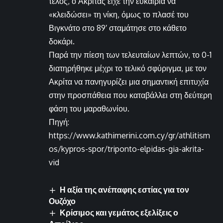
τέλος, ο Ακρίτας είχε την ευκαιρία να
«κλειδώσει» τη νίκη, όμως το πλασέ του
Βιγκνάτο στο 89′ σταμάτησε στο κάθετο
δοκάρι.
Παρά την πίεση των τελευταίων λεπτών, το 0-1
διατηρήθηκε μέχρι το τελικό σφύριγμα, με τον
Ακρίτα να πανηγυρίζει μια σημαντική επιτυχία
στην προσπάθεια που καταβάλλει στη δεύτερη
φάση του μαραθωνίου.
Πηγή:
https://www.kathimerini.com.cy/gr/athlitism
os/kypros-spor/triponto-elpidas-gia-akrita-
vid
Η αξία της ανέπαφης εστίας για τον
Ουζόχο
Κρίσιμος και γεμάτος εξελίξεις ο