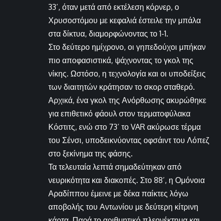
33’, όταν μετά από εκτέλεση κόρνερ, ο
Χρυσοστόμου με κεφαλιά έστειλε την μπάλα
στα δίκτυα, διαμορφώνοντας το 1-1.
Στο δεύτερο ημίχρονο, οι γηπεδούχοι μπήκαν
πιο αποφασιστικά, ψάχνοντας το γκολ της
νίκης. Ωστόσο, η τεχνολογία και οι υποδείξεις
των διαιτητών κράτησαν το σκορ σταθερό.
Αρχικά, ένα γκολ της Ανόρθωσης ακυρώθηκε
για επιθετικό φάουλ στον τερματοφύλακα
Κόστιτς, ενώ στο 73’ το VAR ακύρωσε τέρμα
του Σένσι, υποδεικνύοντας οφσάιντ του Λόπεζ
στο ξεκίνημα της φάσης.
Τα τελευταία λεπτά σημαδεύτηκαν από
νευρικότητα και διακοπές. Στο 88’, η Ομόνοια
Αραδίππου έμεινε με δέκα παίκτες λόγω
αποβολής του Αντωνίου με δεύτερη κίτρινη
κάρτα. Παρά το αριθμητικό πλεονέκτημα και