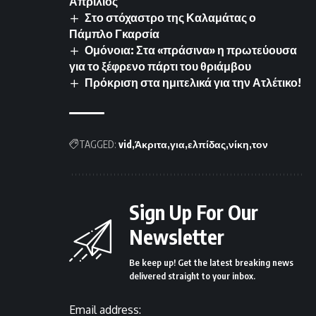
Απρίλιος
Στο στόχαστρο της Καλαμάτας ο
Πάμπλο Γκαρσία
Ομόνοια: Στα «πράσινα» η πρωτεύουσα
για το ξέφρενο πάρτι του θριάμβου
Πρόκριση στα ημιτελικά για την Ατλέτικο!
TAGGED:
vid
Άκριτα
για
ελπίδας
νίκη
τον
Sign Up For Our
Newsletter
Be keep up! Get the latest breaking news
delivered straight to your inbox.
Email address: