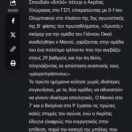
Σπουδαίο «διπλό» πέτυχε ο Ακρίτας
Χλώρακας στο ΓΣΠ, επικρατώντας με 0-1 του
SHARE
Ολυμπιακού στο πλαίσιο της 3ης αγωνιστικής
της Β’ φάσης του πρωταθλήματος. «Χρυσός»
σκόρερ για την ομάδα του Γιάννου Οκκά
αναδείχθηκε ο Μανού, χαρίζοντας στην ομάδα
του ένα πολύτιμο τρίποντο που την ανεβάζει
στους 29 βαθμούς και την 6η θέση,
πλησιάζοντας σε απόσταση αναπνοής τους
«μαυροπράσινους».
Το πρώτο ημίχρονο κύλησε χωρίς ιδιαίτερες
συγκινήσεις, με τις δύο ομάδες να αδυνατούν
να γίνουν ιδιαίτερα απειλητικές. Ο Μανού στο
7′ και ο Βιεϊρίνια στο 9′ έχασαν τις πρώτες
καλές στιγμές του αγώνα, ενώ ο Ακρίτας
έδειχνε ελαφρώς πιο ενεργητικός στην
επίθεση, παρά την κατοχή της μπάλας που