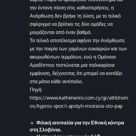
την έντονη πίεση στις καθυστερήσεις, η
Ανόρθωση δεν βρήκε τη λύση, με το τελικό
σφύριγμα να βρίσκει τις δύο ομάδες να
μοιράζονται από έναν βαθμό.
Το τελικό αποτέλεσμα αφήνει την Ανόρθωση
με την πικρία των χαμένων ευκαιριών και των
ακυρωθέντων τερμάτων, ενώ η Ομόνοια
Αραδίππου πιστώνεται μια παλικαρίσια
εμφάνιση, δείχνοντας ότι μπορεί να κοιτάξει
στα μάτια κάθε αντίπαλο.
Πηγή:
https://www.kathimerini.com.cy/gr/athlitism
os/kypros-spor/i-apolyti-moirasia-sto-pap
Φιλική ισοπαλία για την Εθνική κόντρα
στη Σλοβένια.