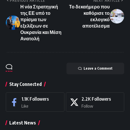
PREVIOUS ARTICLE
NEXT ARTICLE
Η νέα Στρατηγική
Το δεκαήμερο που
της ΕΕ υπό το
καθόρισε το
πρίσμα των
εκλογικό
εξελίξεων σε
αποτέλεσμα
Ουκρανία και Μέση
Ανατολή
Leave a Comment
Stay Connected
1.1K
Followers
2.2K
Followers
Like
Follow
Latest News