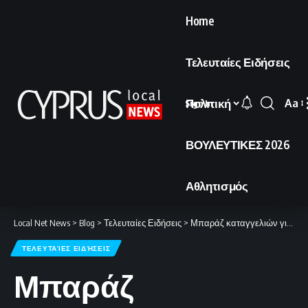
Home
Τελευταίες Ειδήσεις
Πολιτική
Aa
Sign In
Font
Resi
ΒΟΥΛΕΥΤΙΚΕΣ 2026
Αθλητισμός
Local Net News
>
Blog
>
Τελευταίες Ειδήσεις
>
Μπαράζ καταγγελιών για υπερβολική ταχύτητα μέσα σε μία νύχτα
ΤΕΛΕΥΤΑΊΕΣ ΕΙΔΉΣΕΙΣ
Μπαράζ