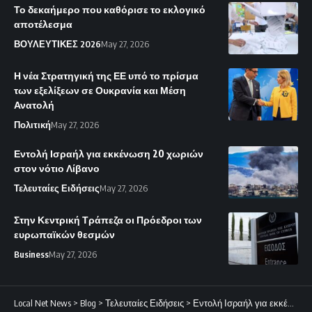
Το δεκαήμερο που καθόρισε το εκλογικό
αποτέλεσμα
ΒΟΥΛΕΥΤΙΚΕΣ 2026
May 27, 2026
Η νέα Στρατηγική της ΕΕ υπό το πρίσμα
των εξελίξεων σε Ουκρανία και Μέση
Ανατολή
Πολιτική
May 27, 2026
Εντολή Ισραήλ για εκκένωση 20 χωριών
στον νότιο Λίβανο
Τελευταίες Ειδήσεις
May 27, 2026
Στην Κεντρική Τράπεζα οι Πρόεδροι των
ευρωπαϊκών θεσμών
Business
May 27, 2026
Local Net News
>
Blog
>
Τελευταίες Ειδήσεις
>
Εντολή Ισραήλ για εκκένωση 20 χωριών στον νότιο Λίβανο