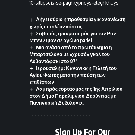
10-sillipseis-se-paghkyprioys-eleghkhoys
Λήγει αύριο η προθεσμία για ανανέωση
χωρίς επιπλέον κόστος.
Σοβαρός τραυματισμός για τον Ραν
Μπεν Σιμόν σε αγώνα padel
Μια ανάσα από το πρωτάθλημα η
Μπαρτσελόνα με «χρυσό» γκολ του
Λεβαντόφσκι στο 87′
Ιερουσαλήμ: Κανονικά η Τελετή του
Αγίου Φωτός μετά την παύση των
επιθέσεων.
Λαμπρός εορτασμός της 1ης Απριλίου
στον Δήμο Παραλιμνίου-Δερύνειας με
Πανηγυρική Δοξολογία.
Sign Up For Our