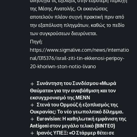
ανησυχία τις εξελίξεις στην ευρύτερη περιοχή
της Μέσης Ανατολής. Οι εκκενώσεις
αποτελούν πλέον συχνή πρακτική πριν από
την εξαπόλυση πληγμάτων, καθώς το πεδίο
των συγκρούσεων διευρύνεται.
Πηγή:
https://www.sigmalive.com/news/internatio
nal/1315376/israil-ziti-tin-ekkenosi-peripoy-
20-khoriwn-ston-notio-livano
Συνάντηση του Συνδέσμου «Μωρά
Θαύματα» για την αναβάθμιση και τον
εκσυγχρονισμό της ΜΕΝΝ
Στενά του Ορμούζ ή εξοπλισμός της
Ουκρανίας: Το νέο γεωπολιτικό δίλημμα.
Eurovision: Η καθηλωτική εμφάνιση της
Antigoni στον μεγάλο τελικό (BINTEO)
Ιρανός ΥΠΕΞ: «Ο Στάρμερ θέτει σε