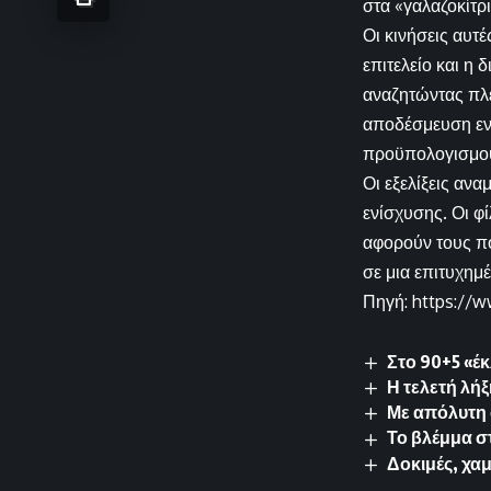
στα «γαλαζοκίτρι
Οι κινήσεις αυτ
επιτελείο και η
αναζητώντας πλέ
αποδέσμευση ενν
προϋπολογισμού,
Οι εξελίξεις ανα
ενίσχυσης. Οι φ
αφορούν τους π
σε μια επιτυχημ
Πηγή: https://w
Στο 90+5 «έ
Η τελετή λήξ
Με απόλυτη 
Το βλέμμα σ
Δοκιμές, χαμ