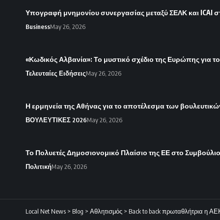
Υπογραφή μνημονίου συνεργασίας μεταξύ ΣΕΛΚ και ICAI στ
Business
May 26, 2026
«Κωδικός Αλβανία»: Το μυστικό σχέδιο της Ευρώπης για το
Τελευταίες Ειδήσεις
May 26, 2026
Η ερμηνεία της Αθήνας για το αποτέλεσμα των βουλευτικ
ΒΟΥΛΕΥΤΙΚΕΣ 2026
May 26, 2026
Το Πολυετές Δημοσιονομικό Πλαίσιο της ΕΕ στο Συμβούλ
Πολιτική
May 26, 2026
Local Net News
>
Blog
>
Αθλητισμός
>
Back to back πρωταθλήτρια η ΑΕ