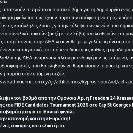
να».
ές αποτελούν το πρώτο ουσιαστικό βήμα για τη δημιουργία ενός 
 διοίκηση φαίνεται πως έχουν πάρει την απόφαση να προχωρήσο
ον τις κατάλληλες λύσεις για την κάλυψη των κενών που δημιο
έα συνολικά παικτών (μαζί με τον Σάβο) απελευθερώνει σημαν
 επιτρέποντας στην ΑΕΛ να κινηθεί με μεγαλύτερη άνεση στο 
μένονται καταιγιστικές το επόμενο διάστημα, καθώς η ομάδα μπα
ίλαθλοι της ΑΕΛ αναμένουν πλέον με ενδιαφέρον τις επόμενες α
οδοσφαιριστές που θα κληθούν να θωρακίσουν το ρόστερ και ν
ένη πορεία στην επόμενη σεζόν.
ww.kathimerini.com.cy/gr/athlitismos/kypros-spor/ael/ael-apo
κλεψε» τον βαθμό από την Ομόνοια Αρ. η Freedom 24 Krasava
ης του FIDE Candidates Tournament 2026 στο Cap St Georges 
σοβαρότητα για το ιδανικό φινάλε
την απονομή και στην Ευρώπη!
ένες ευκαιρίες και τελικά ήττα.