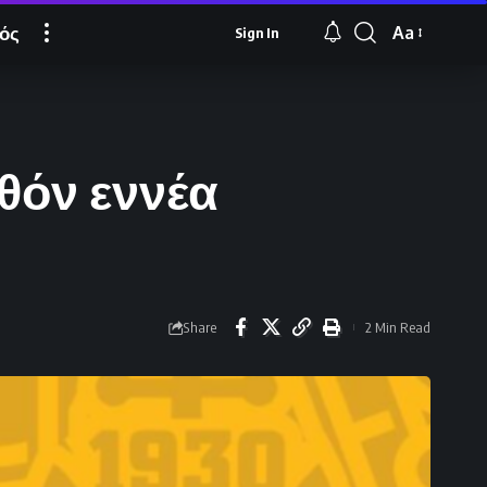
ός
Aa
Sign In
Font
Resizer
θόν εννέα
Share
2 Min Read