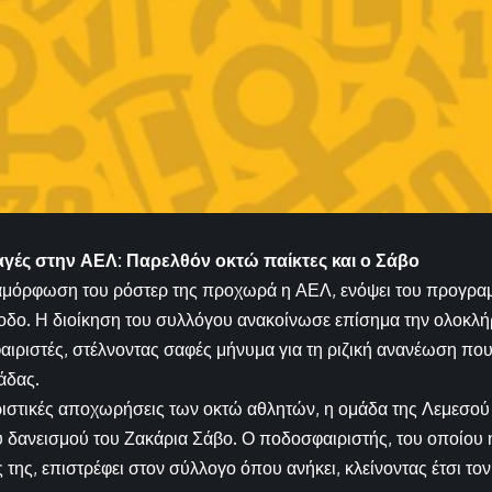
γές στην ΑΕΛ: Παρελθόν οκτώ παίκτες και ο Σάβο
αμόρφωση του ρόστερ της προχωρά η ΑΕΛ, ενόψει του προγραμμ
οδο. Η διοίκηση του συλλόγου ανακοίνωσε επίσημα την ολοκλ
ιριστές, στέλνοντας σαφές μήνυμα για τη ριζική ανανέωση που 
άδας.
ριστικές αποχωρήσεις των οκτώ αθλητών, η ομάδα της Λεμεσού
 δανεισμού του Ζακάρια Σάβο. Ο ποδοσφαιριστής, του οποίου
ς της, επιστρέφει στον σύλλογο όπου ανήκει, κλείνοντας έτσι το