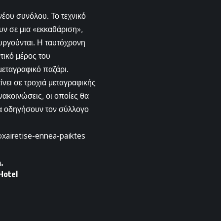
νέου συνόλου. Το τεχνικό
υν σε μια «εκκαθάριση»,
υργούνται. Η ταυτόχρονη
τικό μέρος του
μεταγραφικό παζάρι.
ίνει σε τροχιά μεταγραφικής
νακοινώσεις, οι οποίες θα
α οδηγήσουν τον σύλλογο
xairetise-ennea-paiktes
.
Hotel