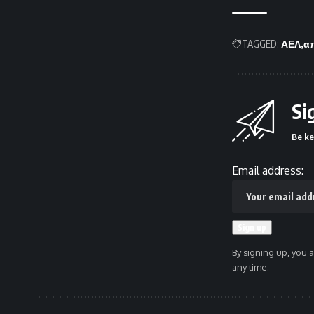
TAGGED:
ΑΕΛ
α
Si
Be ke
Email address:
By signing up, you 
any time.