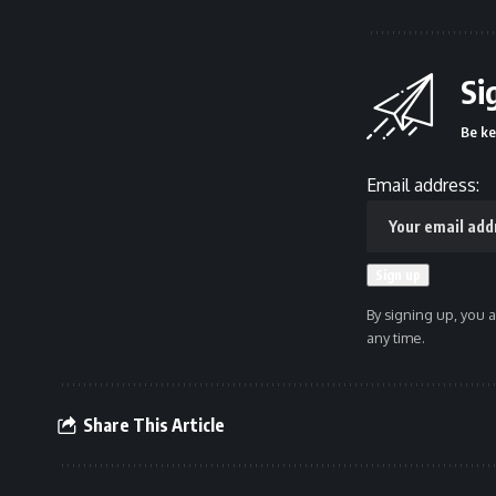
Si
Be ke
Email address:
By signing up, you 
any time.
Share This Article