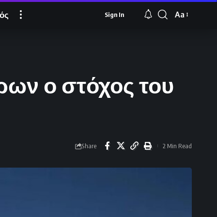
ός
Aa
Sign In
Font
Resizer
ρων ο στόχος του
Share
2 Min Read