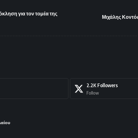
όκληση για τον τομέα της
Μιχάλης Κοντός
2.2K
Followers
Follow
λαίου