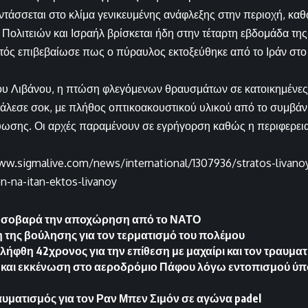
εντάσσεται στο κλίμα γενικευμένης ανάφλεξης στην περιοχή, κ
Πολιτειών και Ισραήλ βρίσκεται ήδη στην τέταρτη εβδομάδα της
τός επιβεβαίωσε πως ο πύραυλος εκτοξεύθηκε από το Ιράν στο
ου Λιβάνου, η πτώση φλεγόμενων θραυσμάτων σε κατοικημένες
λεσε σοκ, με πλήθος οπτικοακουστικού υλικού από το συμβάν 
ύωσης. Οι αρχές παραμένουν σε εγρήγορση καθώς η περιφερεια
ww.sigmalive.com/news/international/1307936/stratos-livano
on-na-itan-ektos-livanoy
ς σοβαρά την αποχώρηση από το ΝΑΤΟ
 της βούλησης για τον τερματισμό του πολέμου
λήφθη 42χρονος για την επίθεση με μαχαίρι και τον τραυμα
 και εκκένωση στο αεροδρόμιο Πάφου λόγω εντοπισμού ύπ
υματισμός για τον Ραν Μπεν Σιμόν σε αγώνα padel