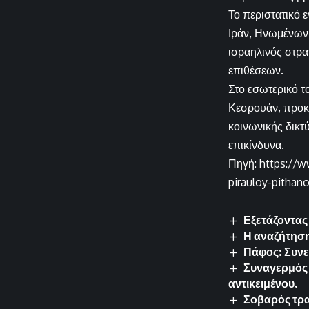
Το περιστατικό 
Ιράν, Ηνωμένων 
ισραηλινός στρα
επιθέσεων.
Στο εσωτερικό τ
Κεσρουάν, προκά
κοινωνικής δικτ
επικίνδυνα.
Πηγή: https://w
pirauloy-pithan
Εξετάζοντα
Η αναζήτηση
Πάφος: Συνε
Συναγερμός
αντικειμένου.
Σοβαρός τρα