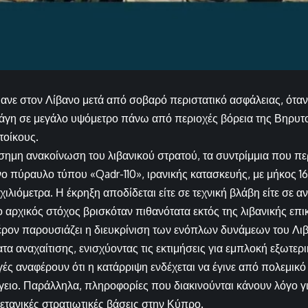
νε στον Λίβανο μετά από σοβαρό περιστατικό ασφάλειας, όταν 
άγη σε μεγάλο υψόμετρο πάνω από περιοχές βόρεια της Βηρυτ
τοίκους.
σημη ανακοίνωση του λιβανικού στρατού, τα συντρίμμια που π
ο πύραυλο τύπου «Qadr-110», ιρανικής κατασκευής, με μήκος 16
 χιλιόμετρα. Η έκρηξη αποδίδεται είτε σε τεχνική βλάβη είτε σε 
ο αρχικός στόχος βρισκόταν πιθανότατα εκτός της λιβανικής επι
φέρον παρουσιάζει η διευκρίνιση των ενόπλων δυνάμεων του Λιβ
ατα αναχαίτισης, ενισχύοντας τις εκτιμήσεις για εμπλοκή εξωτερ
γές αναφέρουν ότι η κατάρριψη ενδέχεται να έγινε από πολεμικό
ειο. Παράλληλα, πληροφορίες που διακινούνται κάνουν λόγο γ
ετανικές στρατιωτικές βάσεις στην Κύπρο.