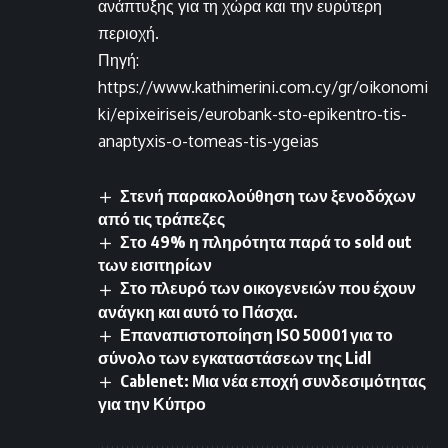
ανάπτυξης για τη χώρα και την ευρύτερη
περιοχή.
Πηγή:
https://www.kathimerini.com.cy/gr/oikonomi
ki/epixeiriseis/eurobank-sto-epikentro-tis-
anaptyxis-o-tomeas-tis-ygeias
Στενή παρακολούθηση των ξενοδόχων
από τις τράπεζες
Στο 49% η πληρότητα παρά το sold out
των εισιτηρίων
Στο πλευρό των οικογενειών που έχουν
ανάγκη και αυτό το Πάσχα.
Επαναπιστοποίηση ISO 50001 για το
σύνολο των εγκαταστάσεων της Lidl
Cablenet: Μια νέα εποχή συνδεσιμότητας
για την Κύπρο