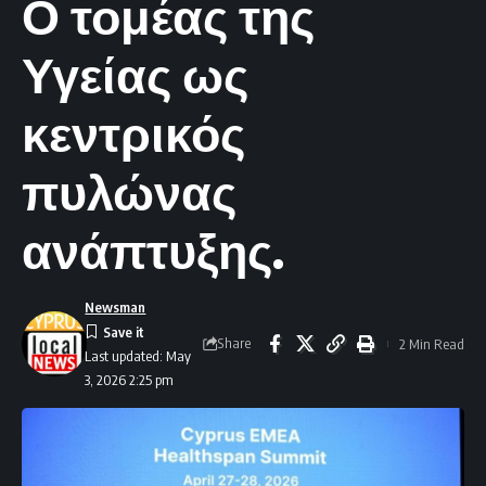
Ο τομέας της
Υγείας ως
κεντρικός
πυλώνας
ανάπτυξης.
Newsman
Share
2 Min Read
Last updated: May
3, 2026 2:25 pm