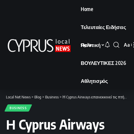
Home
Τελευταίες Ειδήσεις
Πολιτική
Aa
Sign In
Font
Resi
ΒΟΥΛΕΥΤΙΚΕΣ 2026
Αθλητισμός
Local Net News
>
Blog
>
Business
>
Η Cyprus Airways επανεκκινεί τις πτήσεις μεταξύ Ντουμπάι και Κύπρου.
BUSINESS
Η Cyprus Airways