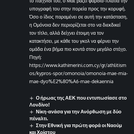
το παιχνίδι του, ο Μαέ βάζει φαρδιά-πλατιά την
υπογραφή του στην πορεία προς την κορυφή.
Όσο ο ίδιος παραμένει σε αυτή την κατάσταση,
η Ομόνοια δεν περιορίζεται στο να διεκδικεί
τον τίτλο, αλλά δείχνει έτοιμη να τον
κατακτήσει, με κάθε του γκολ να φέρνει την
ομάδα ένα βήμα πιο κοντά στον μεγάλο στόχο.
Πηγή:
https://www.kathimerini.com.cy/gr/athlitism
os/kypros-spor/omonoia/omonoia-mae-mia-
mae-dyo%E2%80%A6-mae-dekaennia
Ο ήρωας της ΑΕΚ που εντυπωσίασε στο
Λονδίνο!
Νίκη-ανάσα για την Ανόρθωση με δύο
πέναλτι.
Στην Εθνική για πρώτη φορά οι Ναούμ
και Χρίστου