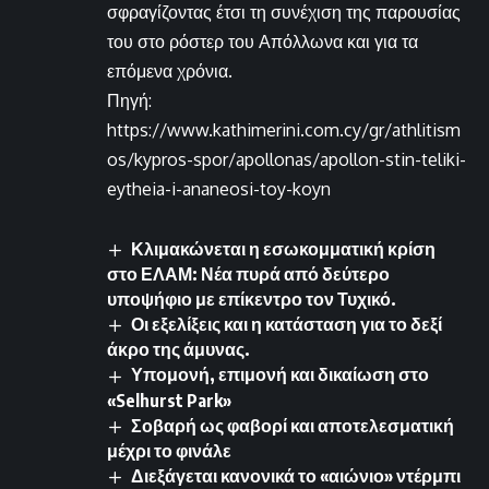
σφραγίζοντας έτσι τη συνέχιση της παρουσίας
του στο ρόστερ του Απόλλωνα και για τα
επόμενα χρόνια.
Πηγή:
https://www.kathimerini.com.cy/gr/athlitism
os/kypros-spor/apollonas/apollon-stin-teliki-
eytheia-i-ananeosi-toy-koyn
Κλιμακώνεται η εσωκομματική κρίση
στο ΕΛΑΜ: Νέα πυρά από δεύτερο
υποψήφιο με επίκεντρο τον Τυχικό.
Οι εξελίξεις και η κατάσταση για το δεξί
άκρο της άμυνας.
Υπομονή, επιμονή και δικαίωση στο
«Selhurst Park»
Σοβαρή ως φαβορί και αποτελεσματική
μέχρι το φινάλε
Διεξάγεται κανονικά το «αιώνιο» ντέρμπι