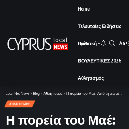
Home
Τελευταίες Ειδήσεις
Πολιτική
Aa
Sign In
Font
Resi
ΒΟΥΛΕΥΤΙΚΕΣ 2026
Αθλητισμός
Local Net News
>
Blog
>
Αθλητισμός
>
Η πορεία του Μαέ: Από τη μία μέχρι τις δεκαεννιά στιγμές
ΑΘΛΗΤΙΣΜΌΣ
Η πορεία του Μαέ: