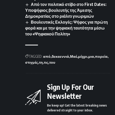
Από τον πολιτικό στίβο στο First Dates:
Υποψήφιος βουλευτής της Άμεσης
Δημοκρατίας στο ριάλιτι γνωριμιών
Βουλευτικές Εκλογές: Ψήφος για πρώτη
φορά και με την ψηφιακή ταυτότητα μέσω
του «Ψηφιακού Πολίτη»
TAGGED:
από
δεκαεννιά
Μαέ
μέχρι
μια
πορεία
στιγμές
τη
τις
του
Sign Up For Our
Newsletter
Be keep up! Get the latest breaking news
delivered straight to your inbox.