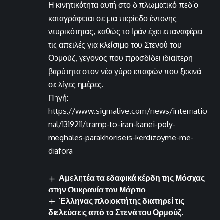
Η κινητικότητα αυτή στο διπλωματικό πεδίο
καταγράφεται σε μια περίοδο έντονης
νευρικότητας, καθώς το Ιράν έχει επαναφέρει
τις απειλές για κλείσιμο του Στενού του
Ορμούζ, γεγονός που προσδίδει ιδιαίτερη
βαρύτητα στον νέο γύρο επαφών που ξεκινά
σε λίγες ημέρες.
Πηγή:
https://www.sigmalive.com/news/internatio
nal/1319211/tramp-to-iran-kanei-poly-
meghales-parakhoriseis-kerdizoyme-me-
diafora
Αμελητέα τα εδαφικά κέρδη της Μόσχας
στην Ουκρανία τον Μάρτιο
Έλληνας πλοιοκτήτης διατηρεί τις
διελεύσεις από τα Στενά του Ορμούζ.