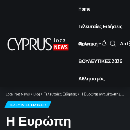
Home
Τελευταίες Ειδήσεις
Πολιτική
Aa
Sign In
Font
Resi
ΒΟΥΛΕΥΤΙΚΕΣ 2026
Αθλητισμός
Local Net News
>
Blog
>
Τελευταίες Ειδήσεις
>
Η Ευρώπη αντιμέτωπη με ακόμη πιο ακραία θερμικά φαινόμενα
ΤΕΛΕΥΤΑΊΕΣ ΕΙΔΉΣΕΙΣ
Η Ευρώπη