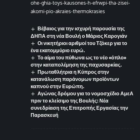
ohe-ghia-toys-kausones-h-efrwpi-tha-zisei-
akomi-pio-akraies-thermokrasies
Βέβαιος για την ισχυρή παρουσία της
ΔΗΠΑ στη νέα Βουλή ο Μάριος Καρογιάν
Οι νικητήριοι αριθμοί του Τζόκερ για το
ένα εκατομμύριο ευρώ.
Το αίμα του πύθωνα ως το νέο «όπλο»
στην καταπολέμηση της παχυσαρκίας.
Πρωταθλήτρια η Κύπρος στην
κατανάλωση παράνομων προϊόντων
καπνού στην Ευρώπη.
Αγώνας δρόμου για το νομοσχέδιο ΑμεΑ
πριν το κλείσιμο της Βουλής: Νέα
συνεδρίαση της Επιτροπής Εργασίας την
Παρασκευή