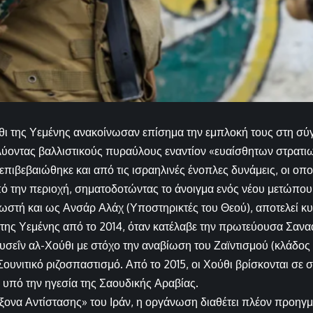
θι της Υεμένης ανακοίνωσαν επίσημα την εμπλοκή τους στη σ
ύοντας βαλλιστικούς πυραύλους εναντίον «ευαίσθητων στρατι
 επιβεβαιώθηκε και από τις ισραηλινές ένοπλες δυνάμεις, οι οπ
 την περιοχή, σηματοδοτώντας το άνοιγμα ενός νέου μετώπου
στή και ως Ανσάρ Αλάχ (Υποστηρικτές του Θεού), αποτελεί κ
της Υεμένης από το 2014, όταν κατέλαβε την πρωτεύουσα Σαναά.
υσεΐν αλ-Χούθι με στόχο την αναβίωση του Ζαϊντισμού (κλάδος το
Σουνιτικό ριζοσπαστισμό. Από το 2015, οι Χούθι βρίσκονται σε
 υπό την ηγεσία της Σαουδικής Αραβίας.
ξονα Αντίστασης» του Ιράν, η οργάνωση διαθέτει πλέον προηγμ