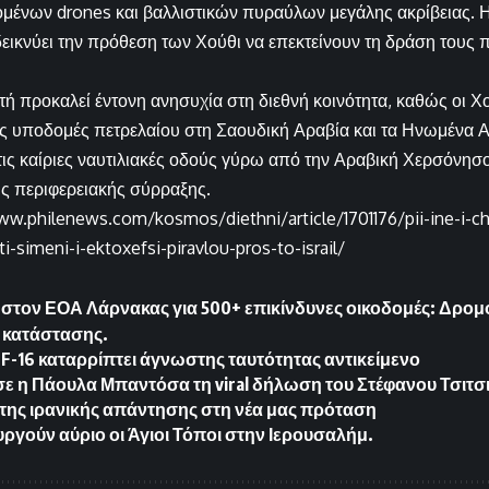
μένων drones και βαλλιστικών πυραύλων μεγάλης ακρίβειας. 
εικνύει την πρόθεση των Χούθι να επεκτείνουν τη δράση τους 
ή προκαλεί έντονη ανησυχία στη διεθνή κοινότητα, καθώς οι Χο
ς υποδομές πετρελαίου στη Σαουδική Αραβία και τα Ηνωμένα Α
τις καίριες ναυτιλιακές οδούς γύρω από την Αραβική Χερσόνησο
ης περιφερειακής σύρραξης.
ww.philenews.com/kosmos/diethni/article/1701176/pii-ine-i-cho
i-simeni-i-ektoxefsi-piravlou-pros-to-israil/
στον ΕΟΑ Λάρνακας για 500+ επικίνδυνες οικοδομές: Δρομο
ς κατάστασης.
 F-16 καταρρίπτει άγνωστης ταυτότητας αντικείμενο
ε η Πάουλα Μπαντόσα τη viral δήλωση του Στέφανου Τσιτσιπ
της ιρανικής απάντησης στη νέα μας πρόταση
ργούν αύριο οι Άγιοι Τόποι στην Ιερουσαλήμ.