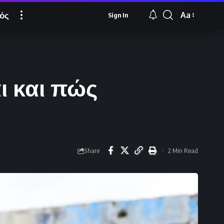
ός
Aa
Sign In
Font
Resizer
ι και πώς
Share
2 Min Read