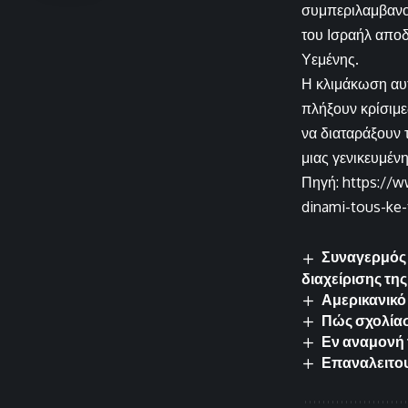
συμπεριλαμβανο
του Ισραήλ αποδ
Υεμένης.
Η κλιμάκωση αυτ
πλήξουν κρίσιμε
να διαταράξουν 
μιας γενικευμέν
Πηγή: https://w
dinami-tous-ke-t
Συναγερμός 
διαχείρισης τη
Αμερικανικό
Πώς σχολίασ
Εν αναμονή 
Επαναλειτου