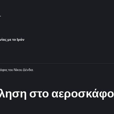
.
ίας με το Ιράν
φος του Νίκου Δένδια.
ληση στο αεροσκάφος