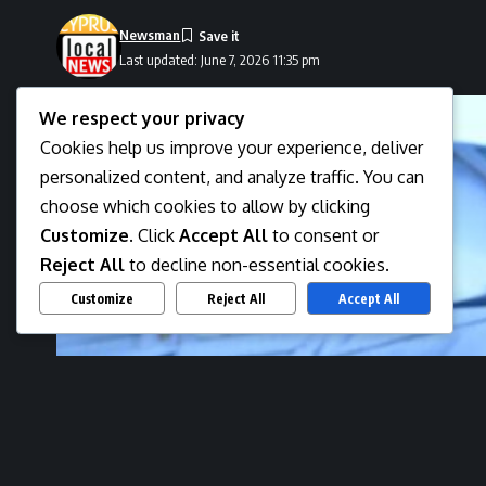
Newsman
Last updated: June 7, 2026 11:35 pm
We respect your privacy
Cookies help us improve your experience, deliver
personalized content, and analyze traffic. You can
choose which cookies to allow by clicking
Customize
. Click
Accept All
to consent or
Reject All
to decline non-essential cookies.
Customize
Reject All
Accept All