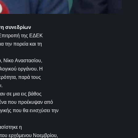
ση συνεδρίων
ή Επιτροπή της ΕΔΕΚ
α την πορεία και τη
, Νίκο Αναστασίου,
λλογικού οργάνου. Η
ρότητα, παρά τους
.
ν σε μια εις βάθος
μένα που προέκυψαν από
γικής που θα ενισχύσει την
ασίστηκε η
 του ερχόμενου Νοεμβρίου,