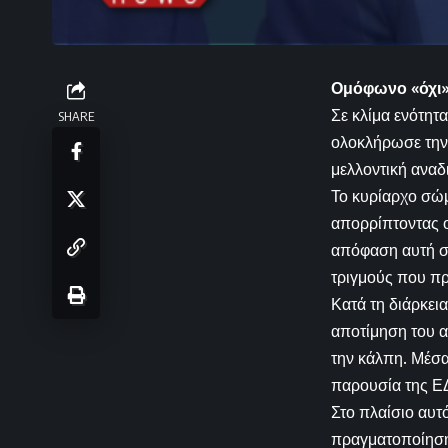
Ομόφωνο «όχι»
Σε κλίμα ενότητ
SHARE
ολοκλήρωσε την 
μελλοντική αναδ
Το κυρίαρχο σώμ
απορρίπτοντας ο
απόφαση αυτή σ
τριγμούς που π
Κατά τη διάρκει
αποτίμηση του 
την κάλπη. Μέσα
παρουσία της ΕΔ
Στο πλαίσιο αυτ
πραγματοποίηση 