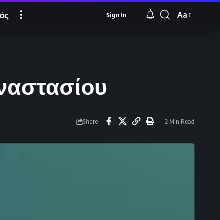
ός
Aa
Sign In
Font
Resizer
Αναστασίου
Share
2 Min Read