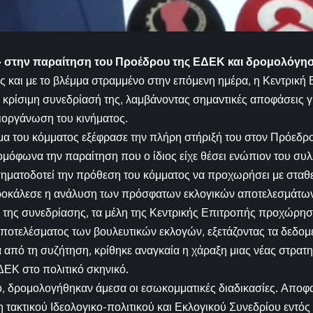
 στην παραίτηση του Προέδρου της ΕΔΕΚ και δρομολόγη
ας και με το βλέμμα στραμμένο στην επόμενη ημέρα, η Κεντρικ
κρίσιμη συνεδρίασή της, λαμβάνοντας σημαντικές αποφάσεις γι
ιοργάνωση του κινήματος.
α του κόμματος εξέφρασε την πλήρη στήριξή του στον Πρόεδρο
μόφωνα την παραίτηση που ο ίδιος είχε θέσει ενώπιον του συ
ηματοδοτεί την πρόθεση του κόμματος να προχωρήσει με σταθε
ροκάλεσε η ανάλυση των πρόσφατων εκλογικών αποτελεσμάτων
α της συνεδρίασης, τα μέλη της Κεντρικής Επιτροπής προχώρησα
αποτελέσματος των βουλευτικών εκλογών, εξετάζοντας τα δεδο
 από τη συζήτηση, κρίθηκε αναγκαία η χάραξη μιας νέας στρατη
ΕΚ στο πολιτικό σκηνικό.
ό, δρομολογήθηκαν άμεσα οι εσωκομματικές διαδικασίες. Αποφ
τακτικού Ιδεολογικο-πολιτικού και Εκλογικού Συνεδρίου εντός