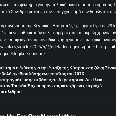
τελέσει το εφαλτήριο για την πολιτική ανανέωση του κόμματος
τατικό Συνέδριο με στόχο τον εκσυγχρονισμό των δομών και των
η συνάντηση της Κεντρικής Επιτροπής έχει οριστεί για τις 28 Ι
ένεται να καθοριστούν οι λεπτομέρειες και τα ακριβή χρονοδια
ων, επισφραγίζοντας τον οδικό χάρτη για την εσωτερική ανασ
ews.rik.cy/article/2026/6/7/edek-den-egine-apodekte-e-parait
i-gia-eklogiko-sunedrio/
σύντομα η έκθεση για την ένταξη της Κύπρου στη ζώνη Σένγ
οβολή σχεδίου λύσης έως το τέλος του 2026
διαπραγμάτευσης οι βάσεις σε Ακρωτήρι και Δεκέλεια
ε τον Τουφάν Έρχιουρμαν στις κατεχόμενες περιοχές
του ολέθρου