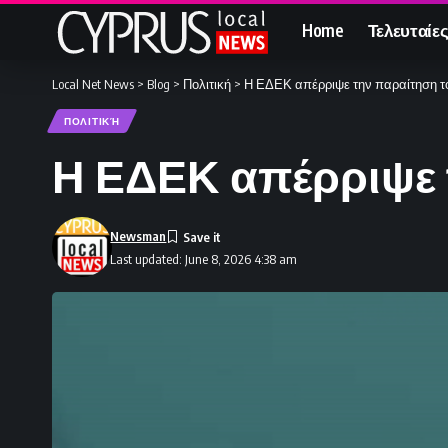
Home
Τελευταίες
Local Net News
>
Blog
>
Πολιτική
>
Η ΕΔΕΚ απέρριψε την παραίτηση τ
ΠΟΛΙΤΙΚΉ
Η ΕΔΕΚ απέρριψε 
Newsman
Last updated: June 8, 2026 4:38 am