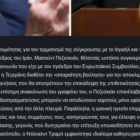
οιμότητας για τον τερματισμό της σύγκρουσης με το Ισραήλ και 
εδρος του Ιράν, Μασούντ Πεζεσκιάν, θέτοντας ωστόσο συγκεκρ
οινωνία που είχε με τον πρόεδρο του Ευρωπαϊκού Συμβουλίου,
 η Τεχεράνη διαθέτει την «απαραίτητη βούληση» για την αποκλι
υήσεις που θα αποτρέπουν την επανάληψη της επιθετικότητας 
επίσημη ανακοίνωση του γραφείου του, ο Πεζεσκιάν επανέλαβε
οι διαπραγματεύσεις μπορούν να αποδώσουν καρπούς μόνο εφό
εύσεις από την άλλη πλευρά. Παράλληλα, η ιρανική ηγεσία επιρρ
ίες και τους συμμάχους τους, κατηγορώντας τους για έλλειψη ο
τασης, γεγονός που δυσχεραίνει την επίτευξη οποιασδήποτε σ
ρατόπεδο, ο Ντόναλντ Τραμπ εμφανίστηκε ιδιαίτερα καθησυχασ