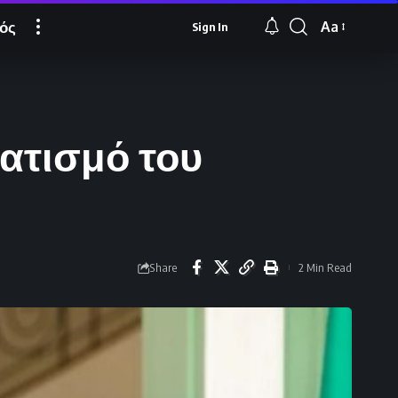
ός
Aa
Sign In
Font
Resizer
ατισμό του
Share
2 Min Read