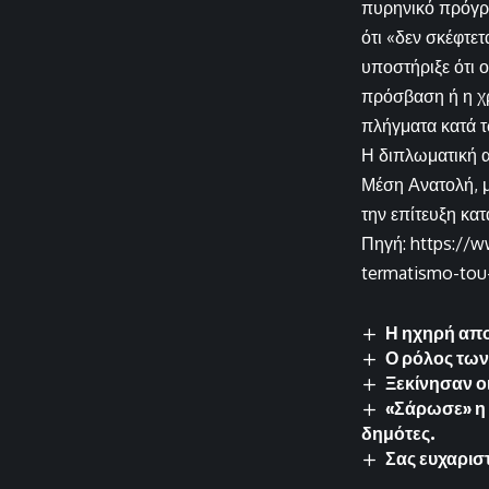
πυρηνικό πρόγρ
ότι «δεν σκέφτε
υποστήριξε ότι 
πρόσβαση ή η χ
πλήγματα κατά 
Η διπλωματική α
Μέση Ανατολή, μ
την επίτευξη κα
Πηγή: https://w
termatismo-tou-
Η ηχηρή απο
Ο ρόλος των
Ξεκίνησαν ο
«Σάρωσε» η 
δημότες.
Σας ευχαρισ