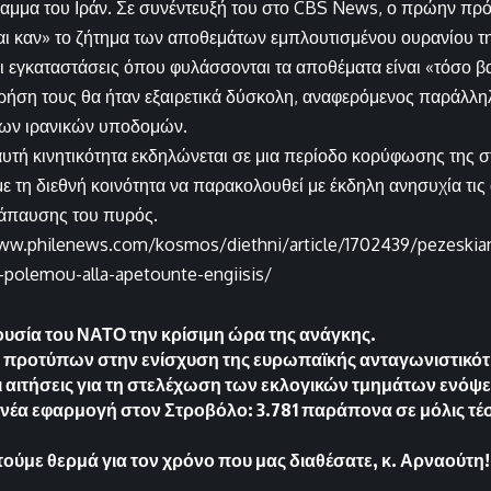
αμμα του Ιράν. Σε συνέντευξή του στο CBS News, ο πρώην π
ται καν» το ζήτημα των αποθεμάτων εμπλουτισμένου ουρανίου τ
οι εγκαταστάσεις όπου φυλάσσονται τα αποθέματα είναι «τόσο β
ρήση τους θα ήταν εξαιρετικά δύσκολη, αναφερόμενος παράλλη
των ιρανικών υποδομών.
υτή κινητικότητα εκδηλώνεται σε μια περίοδο κορύφωσης της σ
ε τη διεθνή κοινότητα να παρακολουθεί με έκδηλη ανησυχία τις
τάπαυσης του πυρός.
ww.philenews.com/kosmos/diethni/article/1702439/pezeskian-i
polemou-alla-apetounte-engiisis/
υσία του ΝΑΤΟ την κρίσιμη ώρα της ανάγκης.
 προτύπων στην ενίσχυση της ευρωπαϊκής ανταγωνιστικό
ι αιτήσεις για τη στελέχωση των εκλογικών τμημάτων ενόψ
νέα εφαρμογή στον Στροβόλο: 3.781 παράπονα σε μόλις τέ
τούμε θερμά για τον χρόνο που μας διαθέσατε, κ. Αρναούτη!