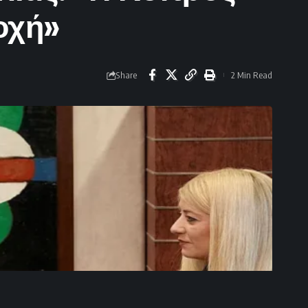
οχή»
Share
2 Min Read