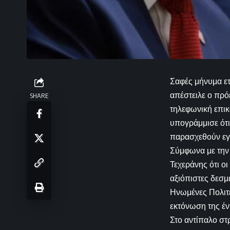
Σαφές μήνυμα ετ
απέστειλε ο πρό
SHARE
τηλεφωνική επικ
υπογράμμισε ότι
παρασχεθούν εγγ
Σύμφωνα με την 
Τεχεράνης ότι 
αξιόπιστες δεσμ
Ηνωμένες Πολιτε
εκτόνωση της έν
Στο αντίπαλο στ