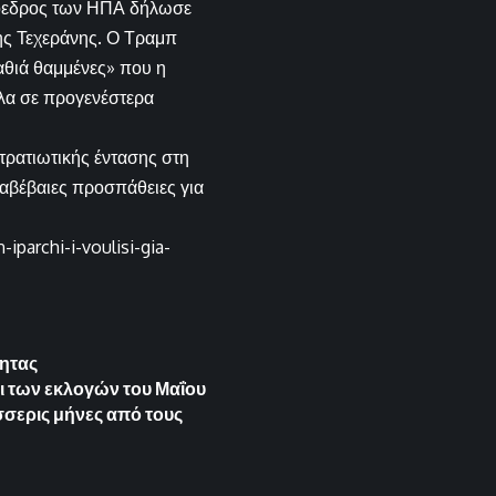
ρόεδρος των ΗΠΑ δήλωσε
ης Τεχεράνης. Ο Τραμπ
αθιά θαμμένες» που η
λα σε προγενέστερα
τρατιωτικής έντασης στη
 αβέβαιες προσπάθειες για
parchi-i-voulisi-gia-
τητας
ει των εκλογών του Μαΐου
σσερις μήνες από τους