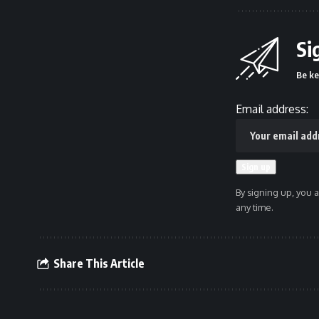
Si
Be ke
Email address:
By signing up, you 
any time.
Share This Article