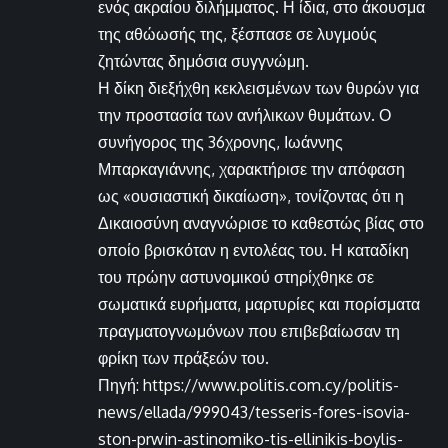
ενός ακραίου διλήμματος. Η ίδια, στο άκουσμα
της αθώωσής της, ξέσπασε σε λυγμούς
ζητώντας δημόσια συγγνώμη.
Η δίκη διεξήχθη κεκλεισμένων των θυρών για
την προστασία των ανήλικων θυμάτων. Ο
συνήγορος της 36χρονης, Ιωάννης
Μπαρκαγιάννης, χαρακτήρισε την απόφαση
ως «ουσιαστική δικαίωση», τονίζοντας ότι η
Δικαιοσύνη αναγνώρισε το καθεστώς βίας στο
οποίο βρισκόταν η εντολέας του. Η καταδίκη
του πρώην αστυνομικού στηρίχθηκε σε
σωματικά ευρήματα, μαρτυρίες και πορίσματα
πραγματογνωμόνων που επιβεβαίωσαν τη
φρίκη των πράξεών του.
Πηγή: https://www.politis.com.cy/politis-
news/ellada/999043/tesseris-fores-isovia-
ston-prwin-astinomiko-tis-ellinikis-boylis-