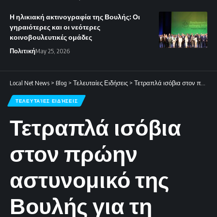
Η ηλικιακή ακτινογραφία της Βουλής: Οι
γηραιότερες και οι νεότερες
κοινοβουλευτικές ομάδες
Πολιτική
May 25, 2026
Local Net News
>
Blog
>
Τελευταίες Ειδήσεις
>
Τετραπλά ισόβια στον πρώην αστυνομικό της Βουλής για τη σεξουαλική κακοποίηση των παιδιών του.
ΤΕΛΕΥΤΑΊΕΣ ΕΙΔΉΣΕΙΣ
Τετραπλά ισόβια
στον πρώην
αστυνομικό της
Βουλής για τη