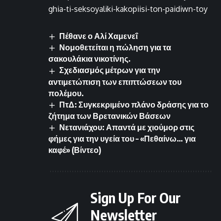
ghia-ti-seksoyaliki-kakopiisi-ton-paidiwn-toy
Πέθανε ο Αλί Χαμενεΐ
Νομοθετείται η πώληση για τα
σακουλάκια νικοτίνης.
Σχεδιασμός μέτρων για την
αντιμετώπιση των επιπτώσεων του
πολέμου.
ΠτΔ: Συγκεκριμένο πλάνο δράσης για το
ζήτημα των Βρετανικών Βάσεων
Νετανιάχου: Απαντά με χιούμορ στις
φήμες για την υγεία του – «Πεθαίνω… για
καφέ» (Βίντεο)
Sign Up For Our
Newsletter