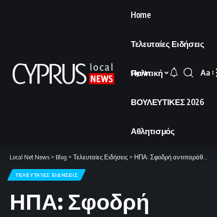
Home
Τελευταίες Ειδήσεις
Πολιτική
Aa
Sign In
Font
Resi
ΒΟΥΛΕΥΤΙΚΕΣ 2026
Αθλητισμός
Local Net News
>
Blog
>
Τελευταίες Ειδήσεις
>
ΗΠΑ: Σφοδρή αντιπαράθεση για το ζήτημα του εμπλουτισμένου ουρανίου
ΤΕΛΕΥΤΑΊΕΣ ΕΙΔΉΣΕΙΣ
ΗΠΑ: Σφοδρή