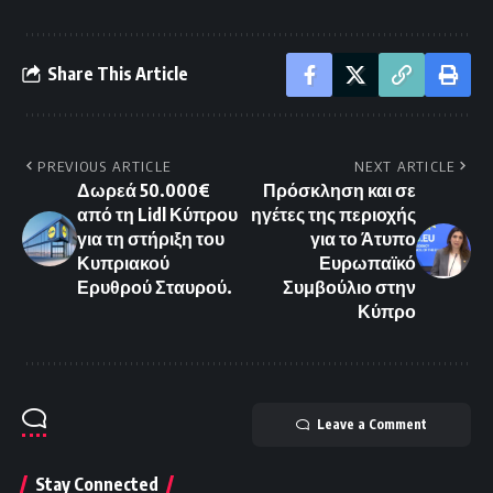
Share This Article
PREVIOUS ARTICLE
NEXT ARTICLE
Δωρεά 50.000€
Πρόσκληση και σε
από τη Lidl Κύπρου
ηγέτες της περιοχής
για τη στήριξη του
για το Άτυπο
Κυπριακού
Ευρωπαϊκό
Ερυθρού Σταυρού.
Συμβούλιο στην
Κύπρο
Leave a Comment
Stay Connected