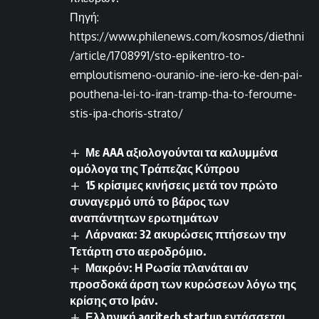
Πηγή:
https://www.philenews.com/kosmos/diethni
/article/1708991/sto-epikentro-to-
emploutismeno-ouranio-ine-iero-ke-den-pai-
pouthena-lei-to-iran-tramp-tha-to-feroume-
stis-ipa-choris-strato/
Με AAA αξιολογούνται τα καλυμμένα
ομόλογα της Τράπεζας Κύπρου
15 κρίσιμες κινήσεις μετά τον πρώτο
συναγερμό υπό το βάρος των
αναπάντητων ερωτημάτων
Λάρνακα: 32 ακυρώσεις πτήσεων την
Τετάρτη στο αεροδρόμιο.
Μακρόν: Η Ρωσία πλανάται αν
προσδοκά άρση των κυρώσεων λόγω της
κρίσης στο Ιράν.
Ελληνική agritech startup εντάσσεται