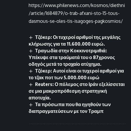
https://www.philenews.com/kosmos/diethni
/article/1684879/o-trab-afxani-sto-15-tous-
dasmous-se-oles-tis-isagoges-pagkosmios/
Τζόκερ: Οι τυχεροί αριθμοί της μεγάλης
κλήρωσης για τα 11.600.000 ευρώ.
Τραγωδία στην Κοκκινοτριμιθιά:
Υπέκυψε στα τραύματά του ο 87χρονος
οδηγός μετά το τροχαίο ατύχημα.
Τζόκερ: Αυτοί είναι οι τυχεροί αριθμοί για
το τζακ ποτ των 5.000.000 ευρώ
Reuters: Ο πόλεμος στο Ιράν εξελίσσεται
σε μια μακροπρόθεσμη στρατηγική
αποτυχία.
Τα πρόσωπα που θα ηγηθούν των
διαπραγματεύσεων με τον Τραμπ