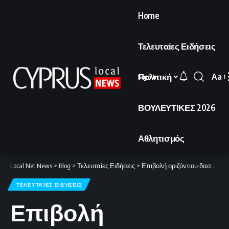
Home
Τελευταίες Ειδήσεις
Πολιτική
Aa
Sign In
Font
Resi
ΒΟΥΛΕΥΤΙΚΕΣ 2026
Αθλητισμός
Local Net News
>
Blog
>
Τελευταίες Ειδήσεις
>
Επιβολή οριζόντιου δασμού 15% σε όλες τις εισαγωγές
ΤΕΛΕΥΤΑΊΕΣ ΕΙΔΉΣΕΙΣ
Επιβολή