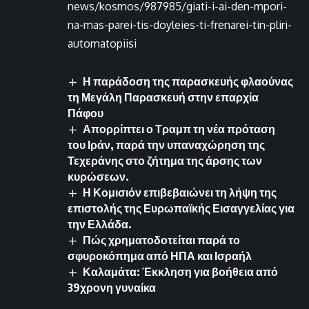
news/kosmos/987985/giati-i-ai-den-mpori-
na-mas-parei-tis-doyleies-ti-frenarei-tin-pliri-
automatopiisi
Η παράδοση της παρασκευής φλαούνας
τη Μεγάλη Παρασκευή στην επαρχία
Πάφου
Απορρίπτει ο Τραμπ τη νέα πρόταση
του Ιράν, παρά την υπαναχώρηση της
Τεχεράνης στο ζήτημα της άρσης των
κυρώσεων.
Η Κομισιόν επιβεβαιώνει τη λήψη της
επιστολής της Ευρωπαϊκής Εισαγγελίας για
την Ελλάδα.
Πώς χρηματοδοτείται παρά το
σφυροκόπημα από ΗΠΑ και Ισραήλ
Καλαμάτα: Έκκληση για βοήθεια από
39χρονη γυναίκα