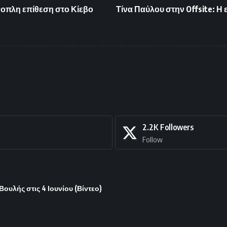
νοπλη επίθεση στο Κίεβο
Τίνα Παύλου στην Offsite: Η
2.2K
Followers
Follow
υλής στις 4 Ιουνίου (Βίντεο)