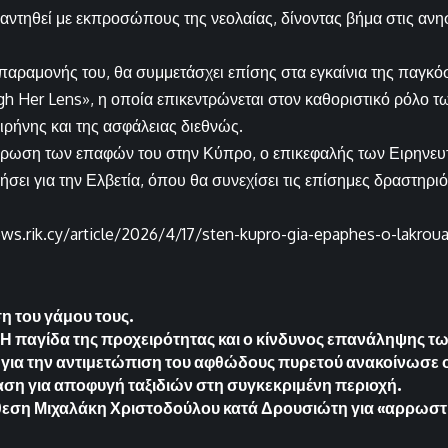
ντηθεί με εκπροσώπους της νεολαίας, δίνοντας βήμα στις ανησυ
 παραμονής του, θα συμμετάσχει επίσης στα εγκαίνια της παγκ
h Her Lens», η οποία επικεντρώνεται στον καθοριστικό ρόλο τ
ρήνης και της ασφάλειας διεθνώς.
ήρωση των επαφών του στην Κύπρο, ο επικεφαλής των Ειρηνευ
ει για την Ελβετία, όπου θα συνεχίσει τις επίσημες δραστηριότ
ews.rik.cy/article/2026/4/17/sten-kupro-gia-epaphes-o-lakrou
 του γάμου τους.
 Η παγίδα της προχειρότητας και ο κίνδυνος επανάληψης τ
 για την αντιμετώπιση του αφθώδους πυρετού ανακοίνωσε 
ση για αποφυγή ταξιδιών στη συγκεκριμένη περιοχή.
εση Μιχαλάκη Χριστοδούλου κατά Δρουσιώτη για «αρρωστ