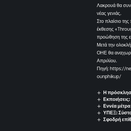
Λακρουά θα συνα
νέας γενιάς.
Στο πλαίσιο της
έκθεσης «Throug
προώθηση της ει
Μετά την ολοκλ
ΟΗΕ θα αναχωρήσ
Απριλίου.
Πηγή: https://n
ounphikup/
Η πρόσκληση
Εκποιήσεις:
Εννέα μέτρα
ΥΠΕΞ: Σύστα
Σφοδρή επίθ