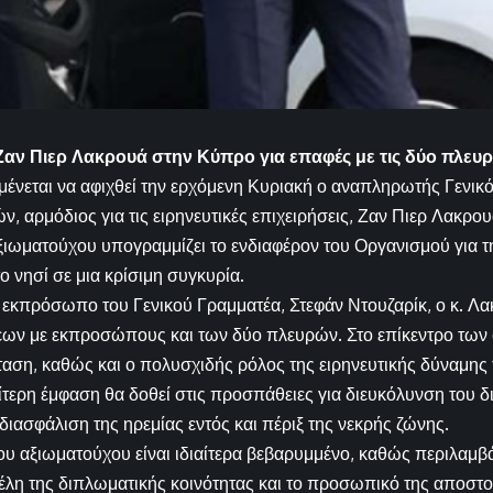
αν Πιερ Λακρουά στην Κύπρο για επαφές με τις δύο πλευρ
ένεται να αφιχθεί την ερχόμενη Κυριακή ο αναπληρωτής Γενικ
 αρμόδιος για τις ειρηνευτικές επιχειρήσεις, Ζαν Πιερ Λακρου
ωματούχου υπογραμμίζει το ενδιαφέρον του Οργανισμού για τ
ο νησί σε μια κρίσιμη συγκυρία.
εκπρόσωπο του Γενικού Γραμματέα, Στεφάν Ντουζαρίκ, ο κ. Λ
εων με εκπροσώπους και των δύο πλευρών. Στο επίκεντρο των 
ταση, καθώς και ο πολυσχιδής ρόλος της ειρηνευτικής δύναμ
αίτερη έμφαση θα δοθεί στις προσπάθειες για διευκόλυνση του 
διασφάλιση της ηρεμίας εντός και πέριξ της νεκρής ζώνης.
υ αξιωματούχου είναι ιδιαίτερα βεβαρυμμένο, καθώς περιλαμβά
έλη της διπλωματικής κοινότητας και το προσωπικό της αποστο