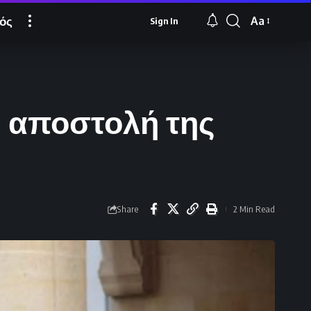
ός
Aa
Sign In
Font
Resizer
 αποστολή της
Share
2 Min Read