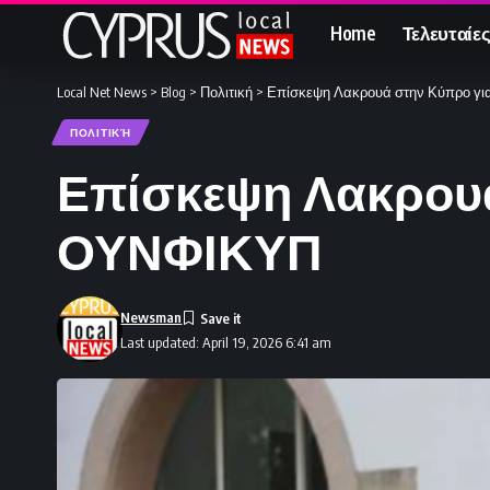
Home
Τελευταίες
Local Net News
>
Blog
>
Πολιτική
>
Επίσκεψη Λακρουά στην Κύπρο γι
ΠΟΛΙΤΙΚΉ
Επίσκεψη Λακρουά
ΟΥΝΦΙΚΥΠ
Newsman
Last updated: April 19, 2026 6:41 am