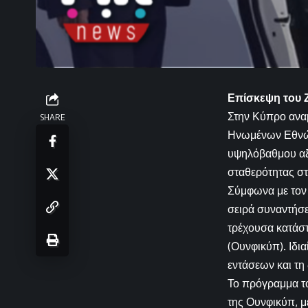
Επίσκεψη του Ζ
Στην Κύπρο αναμ
SHARE
Ηνωμένων Εθνών,
υψηλόβαθμου αξι
σταθερότητας στ
Σύμφωνα με τον 
σειρά συναντήσ
τρέχουσα κατάσ
(Ουνφικύπ). Ιδι
εντάσεων και τη 
Το πρόγραμμα το
της Ουνφικύπ, μ