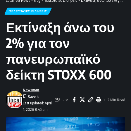
Local Net News
>
Blog
>
Τελευταίες Ειδήσεις
>
Εκτίναξη άνω του 2% για τον πανευρωπαϊκό δείκτη STOXX 600
ΤΕΛΕΥΤΑΊΕΣ ΕΙΔΉΣΕΙΣ
Εκτίναξη άνω του
2% για τον
πανευρωπαϊκό
δείκτη STOXX 600
Newsman
Share
2 Min Read
Last updated: April
1, 2026 8:45 am