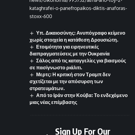
kataghrafei-o-panefropaikos-diktis-anaforas-
stoxx-600
Υπ. Δικαιοσύνης: Ανυπόγραφο κείμενο
χωρίς στοιχεία η κατάθεση Δρουσιώτη.
Ετοιμότητα για ειρηνευτικές
διαπραγματεύσεις με την Ουκρανία
Σάλος από τις καταγγελίες για βιασμούς
σε πασίγνωστο ριάλιτι.
Μερτς: Η κριτική στον Τραμπ δεν
σχετίζεται με την απόσυρση των
στρατευμάτων.
Από το Ιράν στην Κούβα: Το ενδεχόμενο
μιας νέας επέμβασης
Sign Up For Our