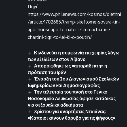
Πηγή:
https://www.philenews.com/kosmos/diethni
/article/1702685/tramp-skeftome-sovara-tin-
apochorisi-apo-to-nato-i-simmachia-ine-
chartini-tigri-to-lei-ki-o-poutin/
Κινδυνεύει η συμφωνία εκεχειρίας λόγω
των εξελίξεων στον Λίβανο
Απορρίφθηκε ως «απαράδεκτη» η
πρόταση του Ιράν
Έναρξη του 2ου Διαγωνισμού Σχολικών
Εφημερίδων και Δημοσιογραφίας
Την τελευταία του πνοή στο Γενικό
Νοσοκομείο Λευκωσίας άφησε κατάδικος
για σεξουαλικά αδικήματα
Χρίστου για αναρτήσεις Νταϊάνας:
«Κάποιοι κάνουν θόρυβο για τις ψήφους»