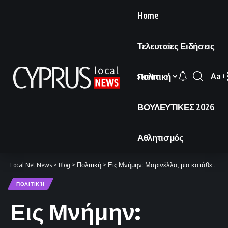
Home
Τελευταίες Ειδήσεις
Πολιτική
Aa
Sign In
Font
Resi
ΒΟΥΛΕΥΤΙΚΕΣ 2026
Αθλητισμός
Local Net News
>
Blog
>
Πολιτική
>
Εις Μνήμην: Μαρινέλλα, μια κατάθεση ψυχής
ΠΟΛΙΤΙΚΉ
Εις Μνήμην: