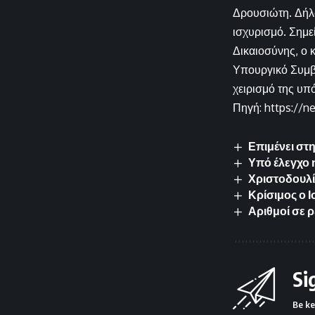
Δρουσιώτη. Δήλω
ισχυρισμό. Σημε
Δικαιοσύνης, ο 
Υπουργικό Συμβο
χειρισμό της υπ
Πηγή: https://n
Επιμένει στ
Υπό έλεγχο 
Χριστοδουλί
Κρίσιμος ο Ι
Αριθμοί σε ρ
Si
Be ke