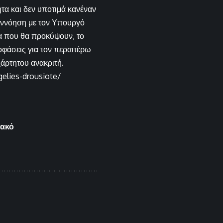
τα και δεν υποτιμά κανέναν
νεννόηση με τον Υπουργό
ία που θα προκύψουν, το
φάσεις για τον περαιτέρω
άρτητου ανακριτή.
gelies-drousiote/
ιακό