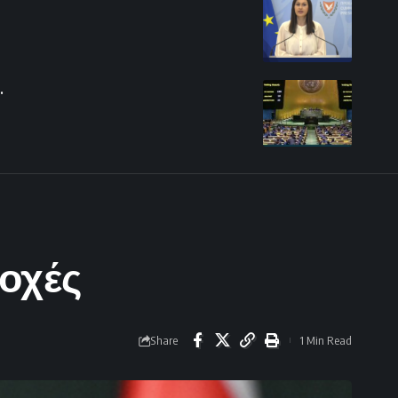
.
ιοχές
Share
1 Min Read