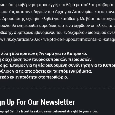
σε ότι η κυβέρνηση προσεγγίζει το θέμα με απόλυτη σοβαρότη
ίωσε ότι, κατόπιν οδηγιών του Αρχηγού Αστυνομίας και σε συ
κ. Δρουσιώτης έχει ήδη κληθεί για κατάθεση. Με βάση τα στοιχε
ύλιο θα ενημερωθεί αρμοδίως ώστε να ληφθούν οι τελικές απο
όθεσης, συμπεριλαμβανομένου του ενδεχομένου διορισμού ανεξ
ews.rik.cy/article/2026/4/1/ptd-den-upobathmizontai-oi-katag
η λύση δύο κρατών η Άγκυρα για το Κυπριακό.
η διαχείριση των τουρκοκυπριακών περιουσιών
δης: Έτοιμος για τη νέα διευρυμένη συνάντηση για το Κυπρ
ούλιος για τις αποφάσεις και τα επόμενα βήματα.
εκόρ και η ποιότητα στο περιθώριο.
gn Up For Our Newsletter
ep up! Get the latest breaking news delivered straight to your inbox.