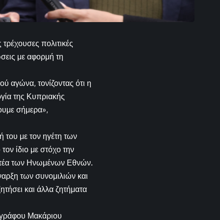
ς τρέχουσες πολιτικές
ώσεις με αφορμή τη
ύ αγώνα, τονίζοντας ότι η
ργία της Κυπριακής
τουμε σήμερα»,
 του με τον ηγέτη των
ον ίδιο με στόχο την
ματέα των Ηνωμένων Εθνών.
ναρξη των συνομιλιών και
ητήσει και άλλα ζητήματα
ιογράφου Μακάριου