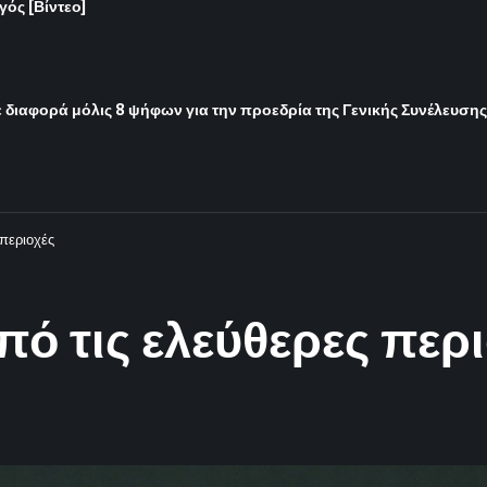
ός [Βίντεο]
 διαφορά μόλις 8 ψήφων για την προεδρία της Γενικής Συνέλευσης
 περιοχές
ό τις ελεύθερες περ