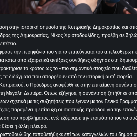
φαση στην ιστορική σημασία της Κυπριακής Δημοκρατίας και στι
όεδρος της Δημοκρατίας, Νίκος Χριστοδουλίδης, προέβη σε δηλ
επέτειο.
ρασε την περηφάνια του για τα επιτεύγματα του απελευθερωτικο
α κάτω από εξαιρετικά αντίξοες συνθήκες οδήγησε στη δημιου
ρακτήρισε το κράτος ως το «πιο σημαντικό στοιχείο που διαθέ
 τα διδάγματα που απορρέουν από την ιστορική αυτή πορεία.
Κυπριακού, ο Πρόεδρος αναφέρθηκε στην επικείμενη συνάντησή
η Μεγάλη Δευτέρα. Όπως εξήγησε, η συνάντηση ζητήθηκε από τ
ων σχετικά με τις συζητήσεις που έγιναν με τον Γενικό Γραμ
χος παραμένει η επίτευξη ουσιαστικής προόδου για την επανέ
ίλυση του προβλήματος, ενώ εξέφρασε την ετοιμότητά του να συζ
α θέσει η άλλη πλευρά.
Χριστοδουλίδης τοποθετήθηκε επί των καταγγελιών του δημοσ