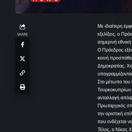
Με ιδιαίτερη έμ
εξελίξεις, ο Πρ
SHARE
σημερινή εθνική 
Ο Πρόεδρος εξέφ
κοινή προσπάθει
Δημοκρατίας. Χα
υπογραμμίζοντας
Στο μέτωπο του 
Τουρκοκυπρίων τ
ανταλλαγή απόψε
Πρωταρχικός στό
την οριστική επ
που ενδέχεται ν
Τέλος, ο Νίκος 