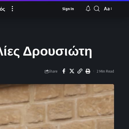
ός
Aa
Sign In
Font
Resizer
ελίες Δρουσιώτη
Share
2 Min Read