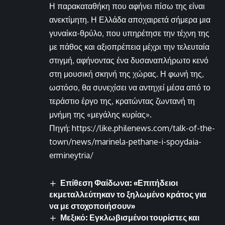
Η παρακαταθήκη που αφήνει πίσω της είναι
ανεκτίμητη. Η Ελλάδα αποχαιρετά σήμερα μια
γυναίκα-θρύλο, που υπηρέτησε την τέχνη της
με πάθος και αξιοπρέπεια μέχρι την τελευταία
στιγμή, αφήνοντας ένα δυσαναπλήρωτο κενό
στη μουσική σκηνή της χώρας. Η φωνή της,
ωστόσο, θα συνεχίσει να αντηχεί μέσα από το
τεράστιο έργο της, κρατώντας ζωντανή τη
μνήμη της «μεγάλης κυρίας».
Πηγή: https://like.philenews.com/talk-of-the-
town/news/marinela-pethane-i-spoydaia-
ermineytria/
Επίθεση Φαίδωνα: «Επιτήδειοι
εκμεταλλεύτηκαν το ξηλωμένο κράτος για
να με στοχοποιήσουν»
Μεξικό: Εγκλωβισμένοι τουρίστες και