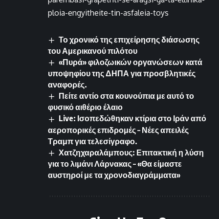
ploia-engyitheite-tin-asfaleia-toys
Το χρονικό της επιχείρησης διάσωσης
του Αμερικανού πιλότου
«Πυρά» φιλοζωικών οργανώσεων κατά
υποψηφίου της ΔΗΠΑ για προσβλητικές
αναφορές.
Πείτε αντίο στα κουνούπια με αυτό το
φυσικό αιθέριο έλαιο
Live: Ισοπεδώθηκαν κτίρια στο Ιράν από
αεροπορικές επιδρομές – Νέες απειλές
Τραμπ για τελεσίγραφο.
Χατζηχαραλάμπους: Επιτακτική η λύση
για το λιμάνι Λάρνακας – «Θα είμαστε
αυστηροί με τα χρονοδιαγράμματα»