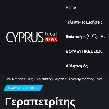
Home
Τελευταίες Ειδήσεις
Πολιτική
Aa
Sign In
Font
Resi
ΒΟΥΛΕΥΤΙΚΕΣ 2026
Αθλητισμός
Local Net News
>
Blog
>
Τελευταίες Ειδήσεις
>
Γεραπετρίτης προς Αραγτσί: Αίτημα για την πλήρη διασφάλιση της προστασίας των ελληνικών πλοίων
ΤΕΛΕΥΤΑΊΕΣ ΕΙΔΉΣΕΙΣ
Γεραπετρίτης