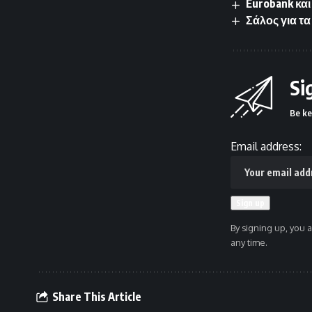
Eurobank κα
Σάλος για τα
Si
Be ke
Email address:
By signing up, you 
any time.
Share This Article