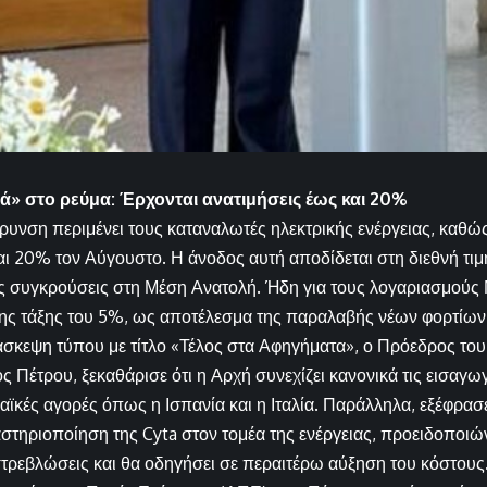
ά» στο ρεύμα: Έρχονται ανατιμήσεις έως και 20%
ρυνση περιμένει τους καταναλωτές ηλεκτρικής ενέργειας, καθώς 
ι 20% τον Αύγουστο. Η άνοδος αυτή αποδίδεται στη διεθνή τιμή
ες συγκρούσεις στη Μέση Ανατολή. Ήδη για τους λογαριασμούς
ης τάξης του 5%, ως αποτέλεσμα της παραλαβής νέων φορτίων
σκεψη τύπου με τίτλο «Τέλος στα Αφηγήματα», ο Πρόεδρος του
ς Πέτρου, ξεκαθάρισε ότι η Αρχή συνεχίζει κανονικά τις εισαγ
ϊκές αγορές όπως η Ισπανία και η Ιταλία. Παράλληλα, εξέφρασε
στηριοποίηση της Cyta στον τομέα της ενέργειας, προειδοποιώντα
τρεβλώσεις και θα οδηγήσει σε περαιτέρω αύξηση του κόστους