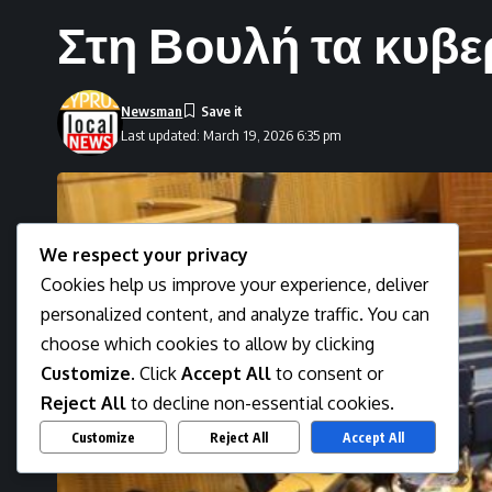
Στη Βουλή τα κυβε
Newsman
Last updated: March 19, 2026 6:35 pm
We respect your privacy
Cookies help us improve your experience, deliver
personalized content, and analyze traffic. You can
choose which cookies to allow by clicking
Customize
. Click
Accept All
to consent or
Reject All
to decline non-essential cookies.
Customize
Reject All
Accept All