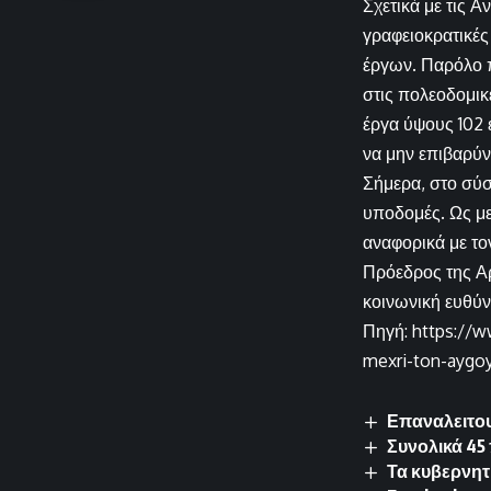
Σχετικά με τις 
γραφειοκρατικές
έργων. Παρόλο π
στις πολεοδομικ
έργα ύψους 102
να μην επιβαρύνε
Σήμερα, στο σύσ
υποδομές. Ως με
αναφορικά με το
Πρόεδρος της Αρ
κοινωνική ευθύν
Πηγή: https://w
mexri-ton-aygo
Επαναλειτου
Συνολικά 45
Τα κυβερνητι