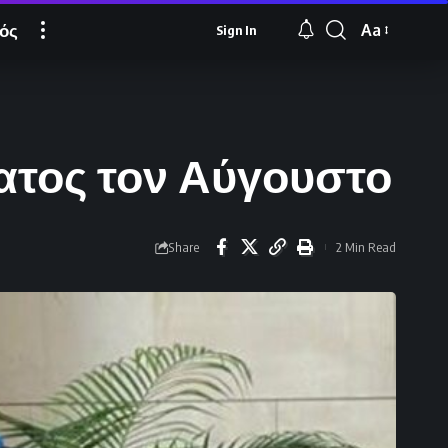
ός
Aa
Sign In
Font
Resizer
ματος τον Αύγουστο
Share
2 Min Read