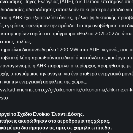
Ανανεώσιμες Πηγές Ενέργειας (ΑΠΕ), ο κ. Πέτρου επεσήμανε ότι
 διαδικασίες αδειοδότησης αποτελούν το κυριότερο εμπόδιο γι
ου η ΑΗΚ έχει εξασφαλίσει άδειες, η έλλειψη δικτυακής πρόσβ
ές εγκρίσεις φρενάρουν την πρόοδο. Για την αναβάθμιση του δικτ
 εκατομμυρίων ευρώ στο πρόγραμμα «Θάλεια 2021-2027», ώστε
ι τους πολίτες.
τημα είναι διασυνδεδεμένα 1.200 MW από ΑΠΕ, γεγονός που ασ
ταβατική λύση προωθούνται ειδικοί όροι σύνδεσης και έργα απ
ν ανταγωνισμό, η ΑΗΚ παραμένει ο κυρίαρχος προμηθευτής με 
χής υπογράμμισε την ανάγκη για ένα σταθερό ενεργειακό μοντέ
η και την ενεργειακή ασφάλεια της χώρας.
ww.kathimerini.com.cy/gr/oikonomiki/oikonomia/ahk-mexri-ka
ysto
ργεί το Σχέδιο Ενοίκιο Έναντι Δόσης.
 πτήσεις ακυρώθηκαν στα αεροδρόμια της χώρας.
κά μέτρα διατήρησαν τις τιμές σε χαμηλά επίπεδα.