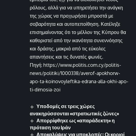
ρόλους, αλλά για να υπηρετήσει την ανάγκη
της χώρας να προχωρήσει μπροστά με
σοβαρότητα και αυτοπεποίθηση. Κατέληξε
επισημαίνοντας ότι το μέλλον της Κύπρου θα
καθοριστεί από την ικανότητα συνεννόησης
και δράσης, μακριά από τις εύκολες
απαντήσεις και τις δυνατές φωνές.
Πηγή: https://www.politis.com.cy/politis-
news/politiki/1000338/averof-apokhorw-
apo-ta-koinovoyleftika-edrana-alla-okhi-apo-
ti-dimosia-zoi
Υποδομές σε τρεις χώρες
ανακηρύσσονται «στρατιωτικές ζώνες»
Απορρίφθηκε ως «απαράδεκτη» η
πρόταση του Ιράν
Αποκαλύψεις για υποκλοπές: Οι κοριοί