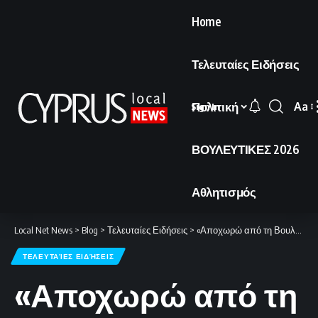
Home
Τελευταίες Ειδήσεις
Πολιτική
Aa
Sign In
Font
Resi
ΒΟΥΛΕΥΤΙΚΕΣ 2026
Αθλητισμός
Local Net News
>
Blog
>
Τελευταίες Ειδήσεις
>
«Αποχωρώ από τη Βουλή, παραμένω ενεργός στα κοινά»
ΤΕΛΕΥΤΑΊΕΣ ΕΙΔΉΣΕΙΣ
«Αποχωρώ από τη