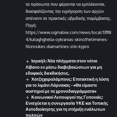
τα πρόσωπα που φέρονται να εμπλέκονται,
διασφαλίζοντας την εγρήγορση των αρχών
απέναντι σε πρακτικές υβριδικής παρέμβασης.
Πηγή:
https://www.sigmalive.com/news/local/131118
4/kataghghelia-oykranias-skinothetimenes-
filorosikes-diamartiries-stin-kypro
Ισραήλ: Νέα πλήγματα στον νότιο
Λίβανο εν μέσω διαβεβαιώσεων για μη
εδαφικές διεκδικήσεις.
Χατζηχαραλάμπους: Επιτακτική η λύση
για το λιμάνι Λάρνακας – «Θα είμαστε
αυστηροί με τα χρονοδιαγράμματα»
Κοινωνικοί Λειτουργοί της Γειτονιάς:
Ενισχύεται η συνεργασία ΥΚΕ και Τοπικής
Αυτοδιοίκησης για τη στήριξη ευάλωτων
πολιτών