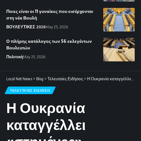
Ποιες είναι οι 11 γυναίκες που εισέρχονται
στη νέα Βουλή
ΒΟΥΛΕΥΤΙΚΕΣ 2026
May 25, 2026
Ο πλήρης κατάλογος των 56 εκλεγέντων
Βουλευτών
Πολιτική
May 25, 2026
Local Net News
>
Blog
>
Τελευταίες Ειδήσεις
>
Η Ουκρανία καταγγέλλει «στημένες» φιλορωσικές διαδηλώσεις στην Κύπρο.
ΤΕΛΕΥΤΑΊΕΣ ΕΙΔΉΣΕΙΣ
Η Ουκρανία
καταγγέλλει