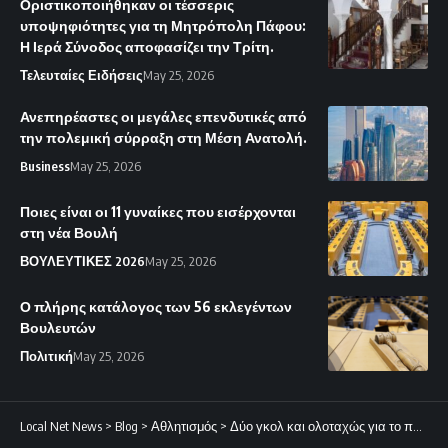
Οριστικοποιήθηκαν οι τέσσερις
υποψηφιότητες για τη Μητρόπολη Πάφου:
Η Ιερά Σύνοδος αποφασίζει την Τρίτη.
Τελευταίες Ειδήσεις
May 25, 2026
Ανεπηρέαστες οι μεγάλες επενδυτικές από
την πολεμική σύρραξη στη Μέση Ανατολή.
Business
May 25, 2026
Ποιες είναι οι 11 γυναίκες που εισέρχονται
στη νέα Βουλή
ΒΟΥΛΕΥΤΙΚΕΣ 2026
May 25, 2026
Ο πλήρης κατάλογος των 56 εκλεγέντων
Βουλευτών
Πολιτική
May 25, 2026
Local Net News
>
Blog
>
Αθλητισμός
>
Δύο γκολ και ολοταχώς για το πρωτάθλημα