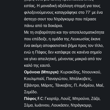
εστίας. Η μοναδική αξιόλογη στιγμή για τους
φιλοξενούμενους καταγράφηκε στο 77’ με ένα
άστοχο σουτ του Ντράγκομιρ που πέρασε
πάνω από τα δοκάρια.
Με τη σοβαρότητα και την αποτελεσματικότητα
που επέδειξε, η ομάδα της Λευκωσίας έκανε
ένα ακόμη αποφασιστικό βήμα προς τον τίτλο,
ενώ η Πάφος δεν κατάφερε σε κανένα σημείο
να γίνει απειλητική, μένοντας μακριά από τον
καλό της εαυτό.
Ομόνοια (Μπεργκ):
Κυριακίδης, Ντιουνκού,
Κουλιμπαλί, Παναγιώτου, Μπάλκοβετς,
Εβάντρο, Μάριτς, Τάνκοβιτς, Π. Ανδρέου, Μαέ,
Σεμέδο.
Πάφος F.C:
Γκορτέρ, Λουίζ, Μπρούνο, Ζάζα,
Σέμα, Ιωάννου, Λουκάσεν, Ντράγκομιρ,