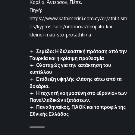
Κορέια, Άντερσον, Πέπε.
Πηγή:
https://www.kathimerini.com.cy/gr/athlitism
os/kypros-spor/omonoia/dimpalo-kai-
kleinei-mati-sto-protathlima
Σεμέδο: Η δελεαστική πρόταση από την
Τουρκία και η κρίσιμη προθεσμία
Ολοταχώς για την κατάκτηση του
κυπέλλου
Επίδειξη υψηλής κλάσης κάτω από τα
δοκάρια.
Η τεχνητή νοημοσύνη στο «θρανίο» των
Πανελλαδικών εξετάσεων.
Παναθηναϊκός, ΠΑΟΚ και το προφίλ της
Εθνικής Ελλάδος