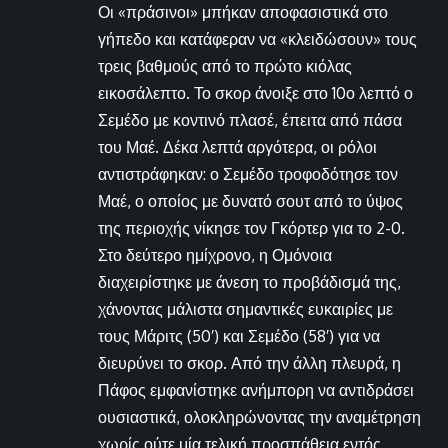
Οι «πράσινοι» μπήκαν αποφασιστικά στο
γήπεδο και κατάφεραν να «κλειδώσουν» τους
τρεις βαθμούς από το πρώτο κιόλας
εικοσάλεπτο. Το σκορ άνοιξε στο 10ο λεπτό ο
Σεμέδο με κοντινό πλασέ, έπειτα από πάσα
του Μαέ. Δέκα λεπτά αργότερα, οι ρόλοι
αντιστράφηκαν: ο Σεμέδο τροφοδότησε τον
Μαέ, ο οποίος με δυνατό σουτ από το ύψος
της περιοχής νίκησε τον Γκόρτερ για το 2-0.
Στο δεύτερο ημίχρονο, η Ομόνοια
διαχειρίστηκε με άνεση το προβάδισμά της,
χάνοντας μάλιστα σημαντικές ευκαιρίες με
τους Μάριτς (50′) και Σεμέδο (58′) για να
διευρύνει το σκορ. Από την άλλη πλευρά, η
Πάφος εμφανίστηκε ανήμπορη να αντιδράσει
ουσιαστικά, ολοκληρώνοντας την αναμέτρηση
χωρίς ούτε μία τελική προσπάθεια εντός