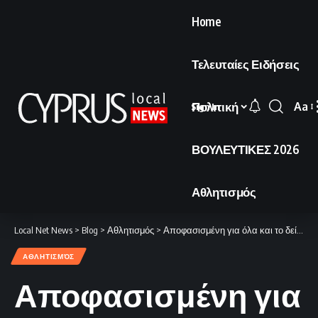
Home
Τελευταίες Ειδήσεις
Πολιτική
Aa
Sign In
Font
Resi
ΒΟΥΛΕΥΤΙΚΕΣ 2026
Αθλητισμός
Local Net News
>
Blog
>
Αθλητισμός
>
Αποφασισμένη για όλα και το δείχνει: Πιάστε την αν μπορείτε!
ΑΘΛΗΤΙΣΜΌΣ
Αποφασισμένη για