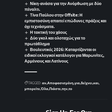
Νίκη-ανάσα για την Ανόρθωση με δύο
πέναλτι.
Τίνα Παύλου στην Offsite: Η
εμπιστοσύνη απαιτεί επώδυνες πράξεις και
όχι τεχνάσματα.
Η τακτική του χάους
Δύο γκολ και ολοταχώς για το
πρωτάθλημα
Βουλευτικές 2026: Καταρτίζονται οι
ειδικοί εκλογικοί κατάλογοι για Μαρωνίτες,
Αρμένιους και Λατίνους
TAGGED:
αν
Αποφασισμένη
για
δείχνει
και
μπορείτε
Όλα
Πιάστε
την
το