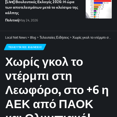
[Live] Βουλευτικές Εκλογές 2026: Η ώρα
των αποτελεσμάτων μετά το κλείσιμο της
κάλπης
Πολιτική
May 24, 2026
Local Net News
>
Blog
>
Τελευταίες Ειδήσεις
>
Χωρίς γκολ το ντέρμπι στη Λεωφόρο, στο +6 η ΑΕΚ από ΠΑΟΚ και Ολυμπιακό!
ΤΕΛΕΥΤΑΊΕΣ ΕΙΔΉΣΕΙΣ
Χωρίς γκολ το
ντέρμπι στη
Λεωφόρο, στο +6 η
ΑΕΚ από ΠΑΟΚ