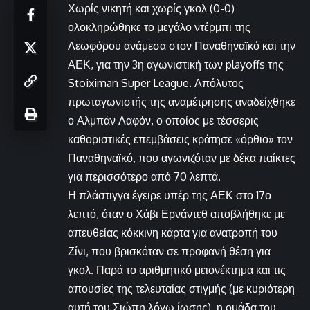
Χωρίς νικητή και χωρίς γκολ (0-0)
ολοκληρώθηκε το μεγάλο ντέρμπι της
Λεωφόρου ανάμεσα στον Παναθηναϊκό και την
ΑΕΚ, για την 3η αγωνιστική των playoffs της
Stoiximan Super League. Απόλυτος
πρωταγωνιστής της αναμέτρησης αναδείχθηκε
ο Αλμπάν Λαφόν, ο οποίος με τέσσερις
καθοριστικές επεμβάσεις κράτησε «όρθιο» τον
Παναθηναϊκό, που αγωνιζόταν με δέκα παίκτες
για περισσότερο από 70 λεπτά.
Η πλάστιγγα έγειρε υπέρ της ΑΕΚ στο 17ο
λεπτό, όταν ο Χάβι Ερνάντεθ αποβλήθηκε με
απευθείας κόκκινη κάρτα για ανατροπή του
Ζίνι, που βρισκόταν σε προφανή θέση για
γκολ. Παρά το αριθμητικό μειονέκτημα και τις
απουσίες της τελευταίας στιγμής (με κυριότερη
αυτή του Σιώπη λόγω ίωσης), η ομάδα του