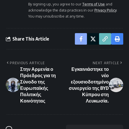
By signing up, you agree to our
Terms of Use
and
acknowledge the data practices in our
Privacy Policy
.
You may unsubscribe at any time.
Share This Article
PREVIOUS ARTICLE
NEXT ARTICLE
Στην Αρμενία ο
Εγκαινιάστηκε το
Πρόεδρος για τη
νέο
Σύνοδο της
εξουσιοδοτημένο
Ευρωπαϊκής
συνεργείο της BYD
Πολιτικής
Κύπρου στη
Κοινότητας
Λευκωσία.