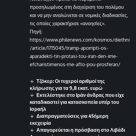
προσηλωμένος στη διαχείριση του πολέμου
και να μην αναλώνεται σε νομικές διαδικασίες,
τις οποίες χαρακτήρισε «ανοησίες».
Πηγή:
https://www.philenews.com/kosmos/diethni
/article/1715045/tramp-aporripti-os-
aparadekti-tin-protasi-tou-iran-den-ime-
efcharistimenos-me-afto-pou-prosferan/
Τζόκερ: Οι τυχεροί αριθμοί της
κλήρωσης για τα 9,8 εκατ. ευρώ
Εκτελέστηκε στο Ιράν άνδρας που είχε
καταδικαστεί για κατασκοπεία υπέρ του
Ισραήλ
Διαπραγματεύσεις για 45ήμερη
εκεχειρία
Απαγορεύεται η πρόσβαση στο Λιβάδι