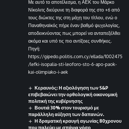
Με αυτό το αποτέλεσμα, η ΑΕΚ του Μάρκο
Νίκολιτς διεύρυνε τη διαφορά της στο +6 από
τους διώκτες της στη μάχη του τίτλου, ενώ ο
Παναθηναϊκός πήρε έναν βαθμό ψυχολογίας,
αποδεικνύοντας πως μπορεί να ανταπεξέλθει
ακόμα και υπό τις πιο αντίξοες συνθήκες.
Πηγή:
https://gipedo.politis.com.cy/ellada/1002475
/lefki-isopalia-sti-leoforo-sto-6-apo-paok-
kai-olimpiako-i-aek
Κεραυνός: Η αξιολόγηση των S&P
επιβεβαιώνει την ορθολογική οικονομική
πολιτική της κυβέρνησης
Βουτιά 30% στον τουρισμό με
παράλληλη αύξηση των δαπανών.
Η δραματική κραυγή αγωνίας 80χρονου
που παλεύει με σπάνια νόσο