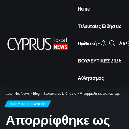
Home
Τελευταίες Ειδήσεις
Πολιτική
Aa
Sign In
Font
Resi
ΒΟΥΛΕΥΤΙΚΕΣ 2026
Αθλητισμός
Local Net News
>
Blog
>
Τελευταίες Ειδήσεις
>
Απορρίφθηκε ως «απαράδεκτη» η πρόταση του Ιράν
ΤΕΛΕΥΤΑΊΕΣ ΕΙΔΉΣΕΙΣ
Απορρίφθηκε ως