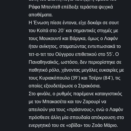
Ράφα Μπενίτεθ επέδειξε τεράστια ψυχικά
αποθέματα.
Η Ένωση πίεσε έντονα, είχε δοκάρι σε σουτ
του Κοϊτά στο 20’ και σημαντικές στιγμές με
τους Μουκουντί και Βάργκα, όμως ο Λαφόν
ήταν ανίκητος, σταματώντας εντυπωσιακά το
τετ-α-τετ του Ούγγρου επιθετικού στο 55’. Ο
Παναθηναϊκός, ωστόσο, δεν περιορίστηκε σε
παθητικό ρόλο, χάνοντας μεγάλες ευκαιρίες με
τους Κυριακόπουλο (39’) και Τσέριν (84’), τις
οποίες εξουδετέρωσε ο Στρακόσια.
Στο φινάλε, ο ρυθμός παρέμεινε καταιγιστικός
με τον Μπακασέτα και τον Ζαρουρί να
απειλούν για τους «πράσινους», ενώ ο Λαφόν
πρόσθεσε άλλη μία σπουδαία απόκρουση στο
ενεργητικό του σε «οβίδα» του Ζοάο Μάριο.