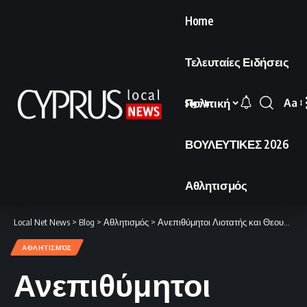
Home
Τελευταίες Ειδήσεις
Πολιτική
Aa
Sign In
Font
Resi
ΒΟΥΛΕΥΤΙΚΕΣ 2026
Αθλητισμός
Local Net News
>
Blog
>
Αθλητισμός
>
Ανεπιθύμητοι Λιοτατής και Θεουλή: Προχωράει η επίσημη καταγγελία.
ΑΘΛΗΤΙΣΜΌΣ
Ανεπιθύμητοι