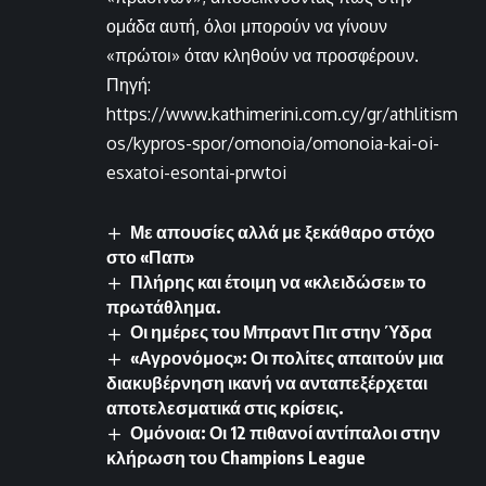
ομάδα αυτή, όλοι μπορούν να γίνουν
«πρώτοι» όταν κληθούν να προσφέρουν.
Πηγή:
https://www.kathimerini.com.cy/gr/athlitism
os/kypros-spor/omonoia/omonoia-kai-oi-
esxatoi-esontai-prwtoi
Με απουσίες αλλά με ξεκάθαρο στόχο
στο «Παπ»
Πλήρης και έτοιμη να «κλειδώσει» το
πρωτάθλημα.
Οι ημέρες του Μπραντ Πιτ στην Ύδρα
«Αγρονόμος»: Οι πολίτες απαιτούν μια
διακυβέρνηση ικανή να ανταπεξέρχεται
αποτελεσματικά στις κρίσεις.
Ομόνοια: Οι 12 πιθανοί αντίπαλοι στην
κλήρωση του Champions League