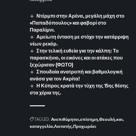
Ντέρμπι στην Αρένα, μεγάλη μάχη στο
«Παπαδόπουλος» και φαβορί στο
Παραλίμνι.
Αμείωτη ένταση με στόχο την κατάρριψη
νέων ρεκόρ.
Στην τελική ευθεία για την κάλπη: Το
παρασκήνιο, οι εικόνες και οι ατάκες που
ξεχώρισαν (ΦΩΤΟ)
Σπουδαία ανατροπή και βαθμολογική
ανάσα για τον Ακρίτα!
Η Κύπρος κρατά την τύχη της 15ης θέσης
στα χέρια της.
TAGGED:
Ανεπιθύμητοι
επίσημη
Θεουλή
και
καταγγελία
Λιοτατής
Προχωράει