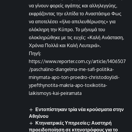
να γίνουν φορείς αγάπης και αλληλεγγύης,
εκφράζοντας την ελπίδα το Αναστάσιμο Φως
να αποτελέσει «ήλιο απελευθέρωσης» για
ολόκληρη την Κύπρο. Το μήνυμά του
ολοκληρώθηκε με τις ευχές: «Καλή Ανάσταση,
Χρόνια Πολλά και Καλή Λευτεριά».
Πηγή:
https://www.reporter.com.cy/article/1406507
/paschalino-diangelma-me-safi-politika-
minymata-apo-ton-proedro-christodoylidi-
ypefthynotita-makria-apo-toxikotita-
laikismoys-kai-peiramata
Εντοπίστηκαν τρία νέα κρούσματα στην
Αθηένου
Κτηνιατρικές Υπηρεσίες: Αυστηρή
προειδοποίηση σε κτηνοτρόφους για το