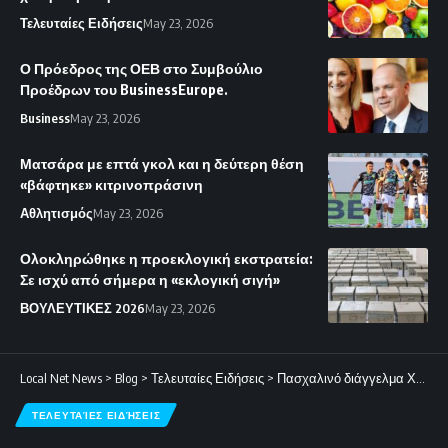
Τελευταίες Ειδήσεις
May 23, 2026
Ο Πρόεδρος της ΟΕΒ στο Συμβούλιο
Προέδρων του BusinessEurope.
Business
May 23, 2026
Ματσάρα με επτά γκολ και η δεύτερη θέση
«βάφτηκε» κιτρινοπράσινη
Αθλητισμός
May 23, 2026
Ολοκληρώθηκε η προεκλογική εκστρατεία:
Σε ισχύ από σήμερα η «εκλογική σιγή»
ΒΟΥΛΕΥΤΙΚΕΣ 2026
May 23, 2026
Local Net News
>
Blog
>
Τελευταίες Ειδήσεις
>
Πασχαλινό διάγγελμα Χριστοδουλίδη: Μήνυμα ευθύνης ενάντια στην τοξικότητα, τον λαϊκισμό και τα πειράματα.
ΤΕΛΕΥΤΑΊΕΣ ΕΙΔΉΣΕΙΣ