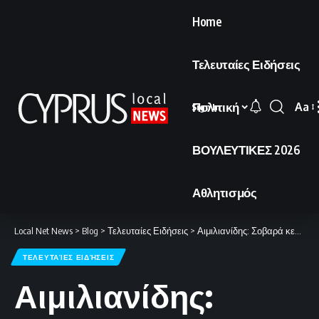
Home
Τελευταίες Ειδήσεις
Πολιτική
Aa
Sign In
Font
Resi
ΒΟΥΛΕΥΤΙΚΕΣ 2026
Αθλητισμός
Local Net News
>
Blog
>
Τελευταίες Ειδήσεις
>
Αιμιλιανίδης: Σοβαρά κενά στην προστασία του δικηγορικού απορρήτου στην Κύπρο
ΤΕΛΕΥΤΑΊΕΣ ΕΙΔΉΣΕΙΣ
Αιμιλιανίδης: