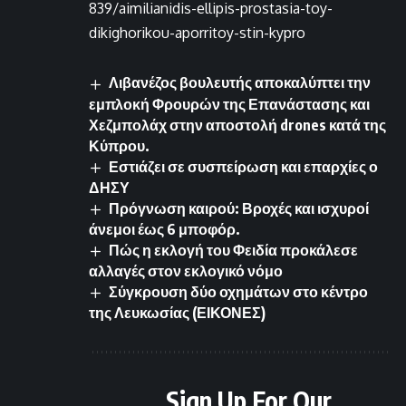
839/aimilianidis-ellipis-prostasia-toy-
dikighorikou-aporritoy-stin-kypro
Λιβανέζος βουλευτής αποκαλύπτει την
εμπλοκή Φρουρών της Επανάστασης και
Χεζμπολάχ στην αποστολή drones κατά της
Κύπρου.
Εστιάζει σε συσπείρωση και επαρχίες ο
ΔΗΣΥ
Πρόγνωση καιρού: Βροχές και ισχυροί
άνεμοι έως 6 μποφόρ.
Πώς η εκλογή του Φειδία προκάλεσε
αλλαγές στον εκλογικό νόμο
Σύγκρουση δύο οχημάτων στο κέντρο
της Λευκωσίας (ΕΙΚΟΝΕΣ)
Sign Up For Our