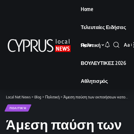
Home
Τελευταίες Ειδήσεις
Πολιτική
Aa
Sign In
Font
Resi
ΒΟΥΛΕΥΤΙΚΕΣ 2026
Αθλητισμός
Local Net News
>
Blog
>
Πολιτική
>
Άμεση παύση των εκποιήσεων κατοικιών στην Κύπρο
ΠΟΛΙΤΙΚΉ
Άμεση παύση των