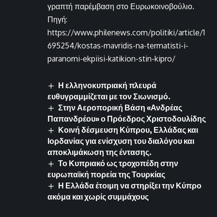
γραπτή παρέμβαση στο Ευρωκοινοβούλιο.
Πηγή:
https://www.philenews.com/politiki/article/1
695254/kostas-mavridis-na-termatisti-i-
paranomi-ekpiisi-katikion-stin-kipro/
Η ελληνοκυπριακή πλευρά
ευθυγραμμίζεται με τον Σιωνισμό.
Στην Αεροπορική Βάση «Ανδρέας
Παπανδρέου» ο Πρόεδρος Χριστοδουλίδης
Κοινή δέσμευση Κύπρου, Ελλάδας και
Ιορδανίας για ενίσχυση του διαλόγου και
αποκλιμάκωση της έντασης.
Το Κυπριακό ως τροχοπέδη στην
ευρωπαϊκή πορεία της Τουρκίας
Η Ελλάδα έτοιμη να στηρίξει την Κύπρο
ακόμα και χωρίς συμμάχους