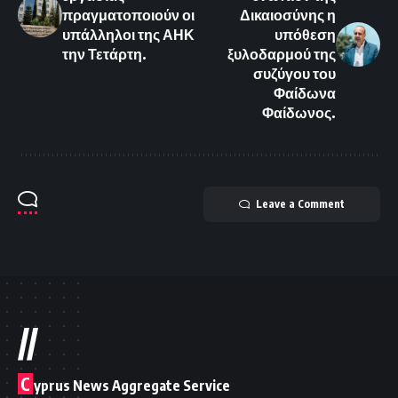
πραγματοποιούν οι
Δικαιοσύνης η
υπάλληλοι της ΑΗΚ
υπόθεση
την Τετάρτη.
ξυλοδαρμού της
συζύγου του
Φαίδωνα
Φαίδωνος.
Leave a Comment
//
C
yprus News Aggregate Service