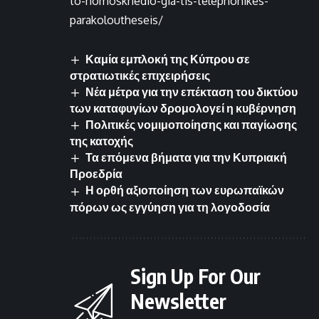
to-nomoskhedio-gia-tis-telephonikes-
parakoloutheseis/
Καμία εμπλοκή της Κύπρου σε
στρατιωτικές επιχειρήσεις
Νέα μέτρα για την επέκταση του δικτύου
των καταφυγίων δρομολογεί η κυβέρνηση
Πολιτικές νομιμοποίησης και παγίωσης
της κατοχής
Τα επόμενα βήματα για την Κυπριακή
Προεδρία
Η ορθή αξιοποίηση των ευρωπαϊκών
πόρων ως εγγύηση για τη λογοδοσία
Sign Up For Our
Newsletter