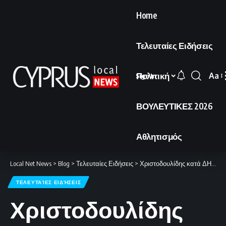
Home
Τελευταίες Ειδήσεις
Πολιτική
Aa
Sign In
Font
Resi
ΒΟΥΛΕΥΤΙΚΕΣ 2026
Αθλητισμός
Local Net News
>
Blog
>
Τελευταίες Ειδήσεις
>
Χριστοδουλίδης κατά ΔΗΣΥ-ΑΚΕΛ: «Ταυτόσημες οι απόψεις τους σε όλα τα θέματα εσωτερικής διακυβέρνησης»
ΤΕΛΕΥΤΑΊΕΣ ΕΙΔΉΣΕΙΣ
Χριστοδουλίδης