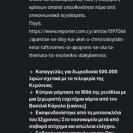
κρίσεων απαιτεί υπευθυνότητα πέρα από
επικοινωνιακά τεχνάσματα.
Πηγή:
https://www.reporter.com.cy/article/1397066
/apantise-se-disy-kai-akel-o-christodoylidis-
einai-taftosimes-oi-apopseis-se-ola-ta-
themata-tis-esoterikis-diakybernisis
Καταγγελίες για δωροδοκία 500.000
λιρών σχετικά με το τελεφερίκ της
Κερύνειας
Κύπρια γιόρτασε τα 100ά της γενέθλια με
μια ξεχωριστή ευχετήρια κάρτα από τον
Βασιλιά Κάρολο (εικόνες)
Εκσφενδονίστηκε από τη μοτοσικλέτα
του 32χρονος: Στο νοσοκομείο μετά από
σοβαρό ατύχημα και απώλεια ελέγχου.