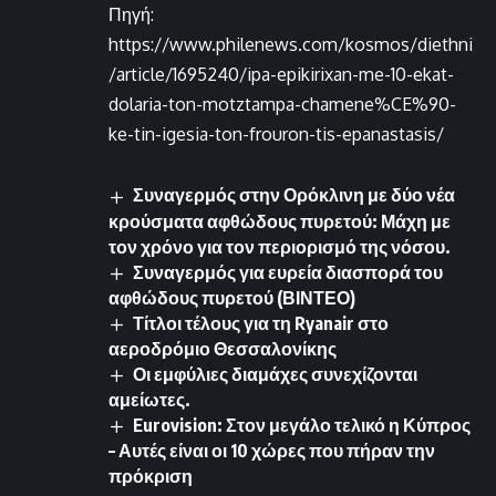
Πηγή:
https://www.philenews.com/kosmos/diethni
/article/1695240/ipa-epikirixan-me-10-ekat-
dolaria-ton-motztampa-chamene%CE%90-
ke-tin-igesia-ton-frouron-tis-epanastasis/
Συναγερμός στην Ορόκλινη με δύο νέα
κρούσματα αφθώδους πυρετού: Μάχη με
τον χρόνο για τον περιορισμό της νόσου.
Συναγερμός για ευρεία διασπορά του
αφθώδους πυρετού (ΒΙΝΤΕΟ)
Τίτλοι τέλους για τη Ryanair στο
αεροδρόμιο Θεσσαλονίκης
Οι εμφύλιες διαμάχες συνεχίζονται
αμείωτες.
Eurovision: Στον μεγάλο τελικό η Κύπρος
– Αυτές είναι οι 10 χώρες που πήραν την
πρόκριση