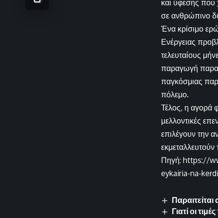
και ύφεσης που 
σε ανθρώπινο δυ
Ένα κρίσιμο ερώ
Ενέργειας προβλ
τελευταίους μήν
παραγωγή παραμέ
παγκόσμιας παρ
πόλεμο.
Τέλος, η αγορά φ
μελλοντικές επε
επιλέγουν την α
εκμεταλλευτούν 
Πηγή: https://w
eykairia-na-kerd
Παραιτείται
Γιατί οι τι