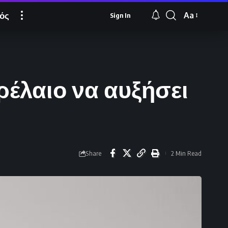
ός
Aa
Sign In
Font
Resizer
ρέλαιο να αυξήσει
Share
2 Min Read