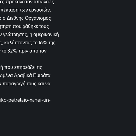
ιμές προκάλεσαν απώλειες
 επέκταση των εργασιών.
νώ ο Διεθνής Οργανισμός
ζήτηση που χάθηκε τους
ν γεώτρησης, η αμερικανική
, καλύπτοντας το 16% της
 το 32% πριν από τον
μή που επηρεάζει τις
νωμένα Αραβικά Εμιράτα
ν παραγωγή τους και να
o-petrelaio-xanei-tin-