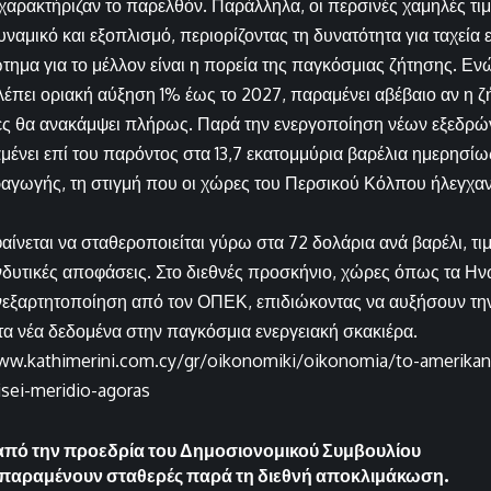
χαρακτήριζαν το παρελθόν. Παράλληλα, οι περσινές χαμηλές τ
ναμικό και εξοπλισμό, περιορίζοντας τη δυνατότητα για ταχεία
τημα για το μέλλον είναι η πορεία της παγκόσμιας ζήτησης. Ε
έπει οριακή αύξηση 1% έως το 2027, παραμένει αβέβαιο αν η 
ες θα ανακάμψει πλήρως. Παρά την ενεργοποίηση νέων εξεδρώ
νει επί του παρόντος στα 13,7 εκατομμύρια βαρέλια ημερησίως
αγωγής, τη στιγμή που οι χώρες του Περσικού Κόλπου ήλεγχαν
αίνεται να σταθεροποιείται γύρω στα 72 δολάρια ανά βαρέλι, τι
νδυτικές αποφάσεις. Στο διεθνές προσκήνιο, χώρες όπως τα Η
νεξαρτητοποίηση από τον ΟΠΕΚ, επιδιώκοντας να αυξήσουν τη
τα νέα δεδομένα στην παγκόσμια ενεργειακή σκακιέρα.
ww.kathimerini.com.cy/gr/oikonomiki/oikonomia/to-amerikanik
isei-meridio-agoras
 από την προεδρία του Δημοσιονομικού Συμβουλίου
μές παραμένουν σταθερές παρά τη διεθνή αποκλιμάκωση.