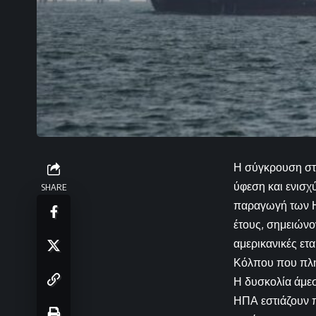
Η σύγκρουση στο
ύφεση και ενισχύ
SHARE
παραγωγή των ΗΠ
έτους, σημειώνο
αμερικανικές ετ
Κόλπου που πλή
Η δυσκολία άμεσ
ΗΠΑ εστιάζουν 