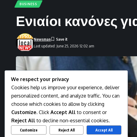
BUSINESS
Ενιαίοι κανόνες γ
Newsman
Last updated: June 25, 2026 12:02 am
We respect your privacy
Cookies help us improve your experience, deliver
personalized content, and analyze traffic. You can
choose which cookies to allow by clicking
Customize
. Click
Accept All
to consent or
Reject All
to decline non-essential cookies.
Customize
Reject All
Accept All