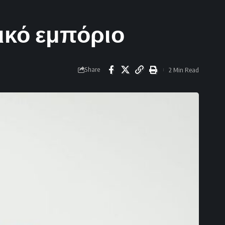
νικό εμπόριο
Share
2 Min Read